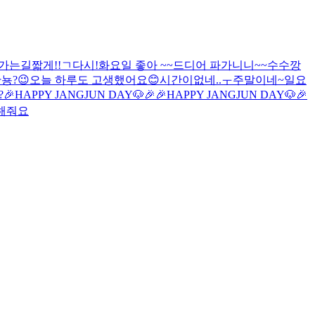
가는길
짧게!!
ㄱ
다시!
화요일 좋아 ~~
드디어 파가니니~~
수수깡
뇽?
😉
오늘 하루도 고생했어요😊
시간이없네..ㅜ
주말이네~
일요
?
🎉HAPPY JANGJUN DAY🐶🎉
🎉HAPPY JANGJUN DAY🐶🎉
해줘요