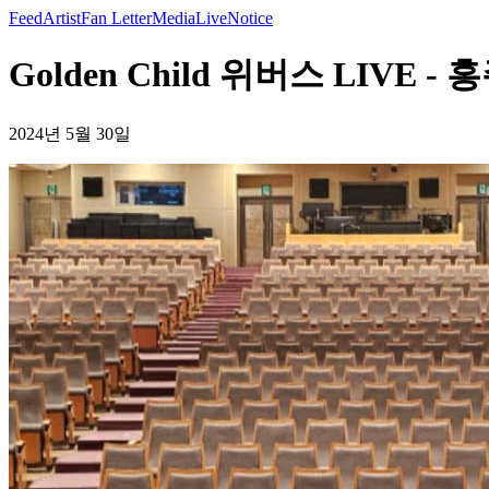
Feed
Artist
Fan Letter
Media
Live
Notice
Golden Child 위버스 LIVE -
2024년 5월 30일