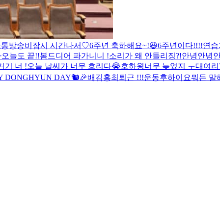
소통방송
비
잠시 시간나서♡
6주년 축하해요~!😆
6주년이다!!!!
연습
다
오늘도 끝!!
봄
드디어 파가니니 !
소리가 왜 안들리징?!
안녕안녕안
거기 너 !
오늘 날씨가 너무 흐리다😭
호
하읭
너무 늦었지 ㅜ
대여리
Y DONGHYUN DAY🐿🎉
배김홍최
퇴근 !!!
운동후
하이요
뭐든 말