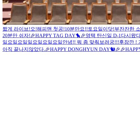
짧게 라이브!
오!해피맨 첫공!
10분만요!!
토요일이닷!
부
잔잔한 
20분만 쉬자!
🎉HAPPY TAG DAY🐤🎉
영택 탄신일 D-1
다시왔
일요일요일
일요일요일요일
안녕!! 뭐 좀 맞춰보려궁!!!
후
잠깐 ! 
아직 끝나지않았다.
🎉HAPPY DONGHYUN DAY🐿🎉
🎉HAPP