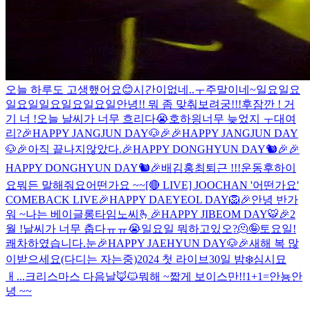
오늘 하루도 고생했어요😊
시간이없네..ㅜ
주말이네~
일요일요
일요일
일요일요일요일
안녕!! 뭐 좀 맞춰보려궁!!!
후
잠깐 ! 거
기 너 !
오늘 날씨가 너무 흐리다😭
호
하읭
너무 늦었지 ㅜ
대여
리?
🎉HAPPY JANGJUN DAY🐶🎉
🎉HAPPY JANGJUN DAY
🐶🎉
아직 끝나지않았다.
🎉HAPPY DONGHYUN DAY🐿🎉
🎉
HAPPY DONGHYUN DAY🐿🎉
배김홍최
퇴근 !!!
운동후
하이
요
뭐든 말해줘요
어떤가요 ~~
[🔴 LIVE] JOOCHAN '어떤가요'
COMEBACK LIVE
🎉HAPPY DAEYEOL DAY🦁🎉
안녕 반가
워 ~
나는 베이글
롱타임노씨🫰
🎉HAPPY JIBEOM DAY🐯🎉
2
월 !
날씨가 너무 춥다ㅠㅠ😭
일요일 뭐하고있오?
🫠
🤪
토요일!
쾌차하였습니다.
눈
🎉HAPPY JAEHYUN DAY🐶🎉
새해 복 많
이받으세요(다디는 자는중)
2024 첫 라이브
30일 밤❄️
심시묘
ㅐ...
크리스마스 다음날
🦊🐱
뭐해 ~
짧게 보이스만!!
1+1=
안뇽
안
녕 ~~