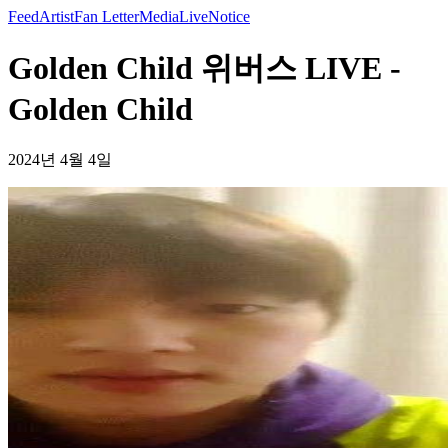
Feed
Artist
Fan Letter
Media
Live
Notice
Golden Child 위버스 LIVE -
Golden Child
2024년 4월 4일