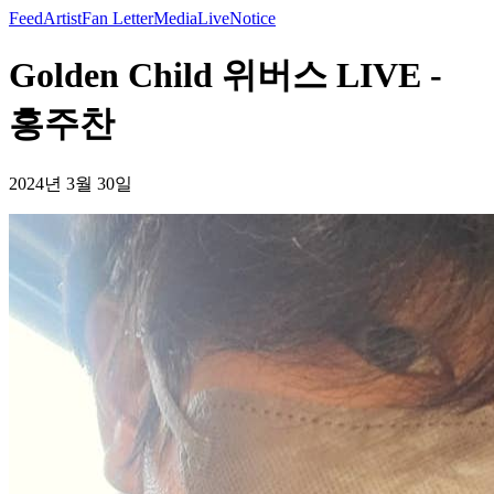
Feed
Artist
Fan Letter
Media
Live
Notice
Golden Child 위버스 LIVE -
홍주찬
2024년 3월 30일