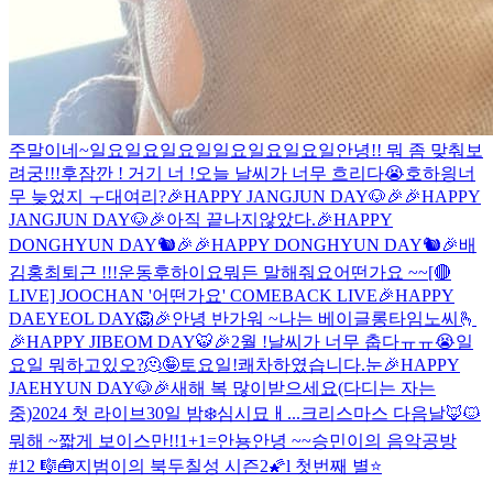
주말이네~
일요일요일요일
일요일요일요일
안녕!! 뭐 좀 맞춰보
려궁!!!
후
잠깐 ! 거기 너 !
오늘 날씨가 너무 흐리다😭
호
하읭
너
무 늦었지 ㅜ
대여리?
🎉HAPPY JANGJUN DAY🐶🎉
🎉HAPPY
JANGJUN DAY🐶🎉
아직 끝나지않았다.
🎉HAPPY
DONGHYUN DAY🐿🎉
🎉HAPPY DONGHYUN DAY🐿🎉
배
김홍최
퇴근 !!!
운동후
하이요
뭐든 말해줘요
어떤가요 ~~
[🔴
LIVE] JOOCHAN '어떤가요' COMEBACK LIVE
🎉HAPPY
DAEYEOL DAY🦁🎉
안녕 반가워 ~
나는 베이글
롱타임노씨🫰
🎉HAPPY JIBEOM DAY🐯🎉
2월 !
날씨가 너무 춥다ㅠㅠ😭
일
요일 뭐하고있오?
🫠
🤪
토요일!
쾌차하였습니다.
눈
🎉HAPPY
JAEHYUN DAY🐶🎉
새해 복 많이받으세요(다디는 자는
중)
2024 첫 라이브
30일 밤❄️
심시묘ㅐ...
크리스마스 다음날
🦊🐱
뭐해 ~
짧게 보이스만!!
1+1=
안뇽
안녕 ~~
승민이의 음악공방
#12 🎼🧰
지범이의 북두칠성 시즌2🌠l 첫번째 별⭐