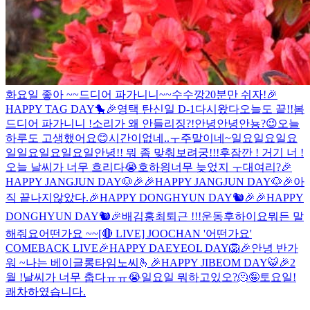
화요일 좋아 ~~
드디어 파가니니~~
수수깡
20분만 쉬자!
🎉
HAPPY TAG DAY🐤🎉
영택 탄신일 D-1
다시왔다
오늘도 끝!!
봄
드디어 파가니니 !
소리가 왜 안들리징?!
안녕안녕안뇽?
😉
오늘
하루도 고생했어요😊
시간이없네..ㅜ
주말이네~
일요일요일요
일
일요일요일요일
안녕!! 뭐 좀 맞춰보려궁!!!
후
잠깐 ! 거기 너 !
오늘 날씨가 너무 흐리다😭
호
하읭
너무 늦었지 ㅜ
대여리?
🎉
HAPPY JANGJUN DAY🐶🎉
🎉HAPPY JANGJUN DAY🐶🎉
아
직 끝나지않았다.
🎉HAPPY DONGHYUN DAY🐿🎉
🎉HAPPY
DONGHYUN DAY🐿🎉
배김홍최
퇴근 !!!
운동후
하이요
뭐든 말
해줘요
어떤가요 ~~
[🔴 LIVE] JOOCHAN '어떤가요'
COMEBACK LIVE
🎉HAPPY DAEYEOL DAY🦁🎉
안녕 반가
워 ~
나는 베이글
롱타임노씨🫰
🎉HAPPY JIBEOM DAY🐯🎉
2
월 !
날씨가 너무 춥다ㅠㅠ😭
일요일 뭐하고있오?
🫠
🤪
토요일!
쾌차하였습니다.