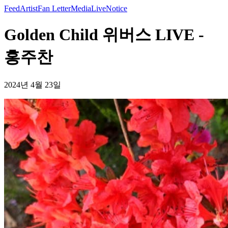
Feed
Artist
Fan Letter
Media
Live
Notice
Golden Child 위버스 LIVE -
홍주찬
2024년 4월 23일