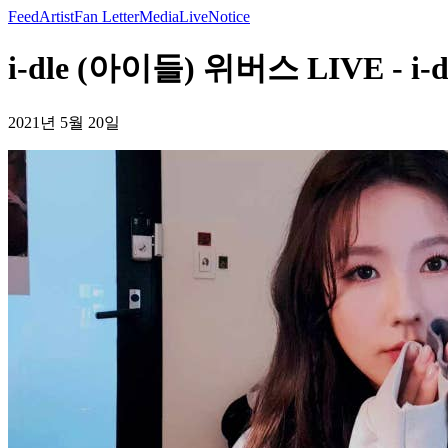
Feed
Artist
Fan Letter
Media
Live
Notice
i-dle (아이들) 위버스 LIVE - i-
2021년 5월 20일