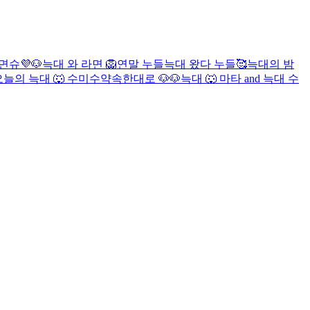
면슈💜
🐶
늑대 와 라면
🦁
연말 누들
늑대 왔다
누들🥰
늑대의 밤
오늘의 늑대 🐺
수
미수
약속한대로 🐶
🐶
늑대 🐺
마타 and 늑대
수