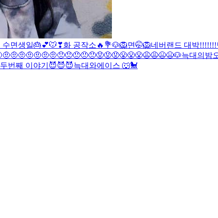
대
수
면생일🎂💕
🐭❣
화 공작소🔥💐
🐶
🦁
면🤭
🦁
네버랜드 대박!!!!!!!
🤨🤨🤨🤨🤨🤨🤨😠😠😠😠😠😡😡😡😤😤😤😩😩😫😫
🐶
늑대의밤
 두번째 이야기😈😈😈
늑대와에이스 🐺🐩