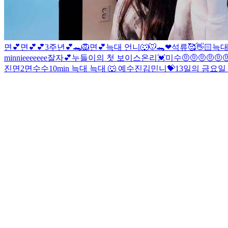
면💕
면💕💕
3주년💕🐊
🦁
면💕
늑대 언니🐺
🐭🐊❤
석류🥰👋🏻
늑
minnieeeeeee
잘자💕
누들이의 첫 보이스온리💓
미수
🤨🤨🤨🤨🤨
진
면2
면
수수
10min 늑대
늑대 🐺 예
수진
김민니💝
13일의 금요일