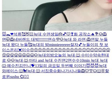
🐭🐊❤
석류🥰👋🏻
늑대
수
면생일🎂💕
🐭❣
화 공작소🔥💐
🐶
🦁
면🤭
🦁
네버랜드 대박!!!!!!!
면슈💜
🐶
늑대 와 라면
🦁
연말 누들
늑대 왔다
누들🥰
늑대의 밤
minnieeeeeee
잘자💕
누들이의 첫 보
이스온리💓
미수
🤨🤨🤨🤨🤨🤨🤨🤨🤨🤨🤨🤨🤨😠😠😠😠😠😡😡
😡😤😤😤😩😩😫😫
🐶
늑대의밤
오늘의 늑대 🐺
수
미수
약속한대
로 🐶
🐶
늑대 🐺
마타 and 늑대
수진
면2
면
수수
10min 늑대
늑대
🐺 예
수진
김민니💝
13일의 금요일 두번째 이야기😈😈😈
늑대
와에이스 🐺🐩
늑대 🐺
서집중
슈화나
가시나들
🦁🐭🦒🐱🐺🐰할
로윈
sushu 💞👯‍♀️