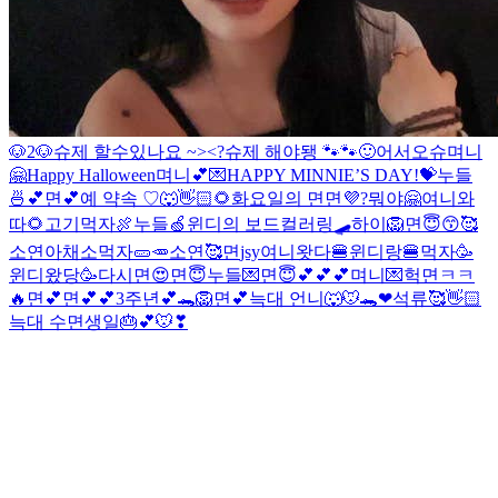
🐶2
🐶
슈제 할수있나요 ~><?
슈제 해야됑 🐾🐾🙂
어서오슈
며니
🤗
Happy Halloween
며니💕💌
HAPPY MINNIE’S DAY!💝
누들
🍜💕
면💕
예 약속 ♡
🐺👋🏻🌻
화요일의 면
면💜
?
뭐야
🤗여니와
따
🌻
고기먹자🍖
누들🍏
윈디의 보드컬러링🛹
하이🦁
면😇😙🥰
소연아채소먹자🥒🥕
소연🥰
면
jsy
여니왓다🍔
윈디랑🍔먹자
🥳
윈디왔당🥳
다시면😍
면😇
누들💌
면😇💕💕💕
며니💌
헉
면ㅋㅋ
🔥
면💕
면💕💕
3주년💕🐊
🦁
면💕
늑대 언니🐺
🐭🐊❤
석류🥰👋🏻
늑대
수
면생일🎂💕
🐭❣