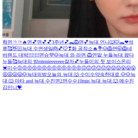
헉
면ㅋㅋ🔥
면💕
면💕💕
3주년💕🐊
🦁
면💕
늑대 언니🐺
🐭🐊❤
석
류🥰👋🏻
늑대
수
면생일🎂💕
🐭❣
화 공작소🔥💐
🐶
🦁
면🤭
🦁
네
버랜드 대박!!!!!!!
면슈💜
🐶
늑대 와 라면
🦁
연말 누들
늑대 왔다
누들🥰
늑대의 밤
minnieeeeeee
잘자💕
누들이의 첫 보이스온리
💓
미수
🤨🤨🤨🤨🤨🤨🤨🤨🤨🤨🤨🤨🤨😠😠😠😠😠😡😡😡😤😤😤
😩😩😫😫
🐶
늑대의밤
오늘의 늑대 🐺
수
미수
약속한대로 🐶
🐶
늑
대 🐺
마타 and 늑대
수진
면2
면
수수
10min 늑대
늑대 🐺 예
수진
김민니💝