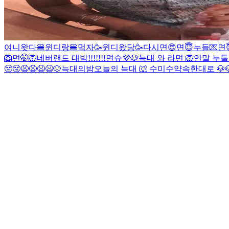
여니왓다🍔
윈디랑🍔먹자
🥳윈디왔당🥳
다시면😍
면😇
누들💌
면
🦁
면🤭
🦁
네버랜드 대박!!!!!!!
면슈💜
🐶
늑대 와 라면
🦁
연말 누들
😤😤😩😩😫😫
🐶
늑대의밤
오늘의 늑대 🐺
수
미수
약속한대로 🐶
