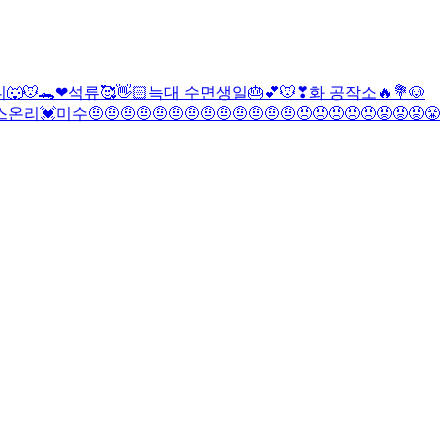
🐺
🐭🐊❤
석류🥰👋🏻
늑대
수
면생일🎂💕
🐭❣
화 공작소🔥💐
🐶
스온리💓
미수
🤨🤨🤨🤨🤨🤨🤨🤨🤨🤨🤨🤨🤨😠😠😠😠😠😡😡😡😤