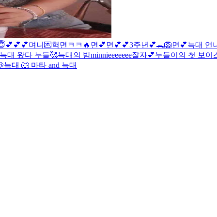
💕💕💕
며니💌
헉
면ㅋㅋ🔥
면💕
면💕💕
3주년💕🐊
🦁
면💕
늑대 언니
늑대 왔다
누들🥰
늑대의 밤
minnieeeeeee
잘자💕
누들이의 첫 보이

늑대 🐺
마타 and 늑대