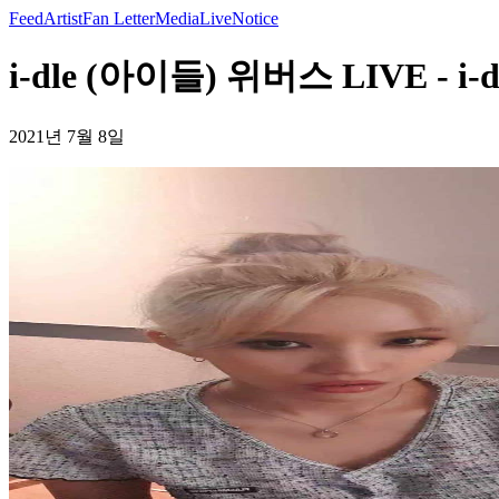
Feed
Artist
Fan Letter
Media
Live
Notice
i-dle (아이들) 위버스 LIVE - i-
2021년 7월 8일