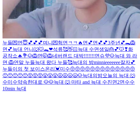
누들💌
면😇💕💕💕
며니💌
헉
면ㅋㅋ🔥
면💕
면💕💕
3주년💕🐊
🦁
면💕
늑대 언니🐺
🐭🐊❤
석류🥰👋🏻
늑대
수
면생일🎂💕
🐭❣
화
공작소🔥💐
🐶
🦁
면🤭
🦁
네버랜드 대박!!!!!!!
면슈💜
🐶
늑대 와 라
면
🦁
연말 누들
늑대 왔다
누들🥰
늑대의 밤
minnieeeeeee
잘자💕
누들이의 첫 보이스온리💓
미수
🤨🤨🤨🤨🤨🤨🤨🤨🤨🤨🤨🤨🤨
😠😠😠😠😠😡😡😡😤😤😤😩😩😫😫
🐶
늑대의밤
오늘의 늑대 🐺
수
미수
약속한대로 🐶
🐶
늑대 🐺
마타 and 늑대
수진
면2
면
수수
10min 늑대