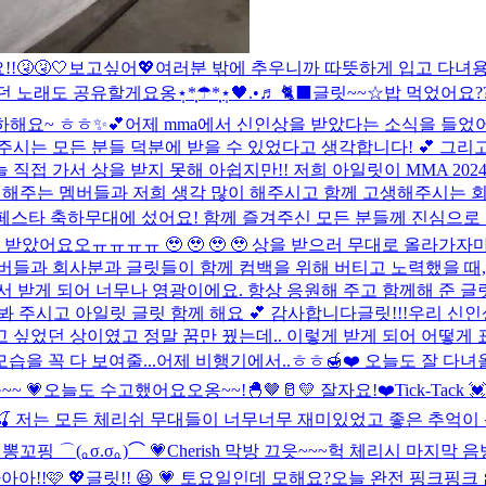
🤧🤧🤍
보고싶어💖
여러분 밖에 추우니까 따뜻하게 입고 다녀
래도 공유할게요옹⋆̩*̣̩☂︎*̣̩⋆̩
🖤.•♬ 🐈‍⬛
글릿~~☆밥 먹었어요?
하해요~ ㅎㅎ✨💕
어제 mma에서 신인상을 받았다는 소식을 들었어요
주시는 모든 분들 덕분에 받을 수 있었다고 생각합니다! 💕 그
 직접 가서 상을 받지 못해 아쉽지만!! 저희 아일릿이 MMA 2024
 노력해주는 멤버들과 저희 생각 많이 해주시고 함께 고생해주시는 
2 페스타 축하무대에 섰어요! 함께 즐겨주신 모든 분들께 진심으로
상을 받았어요오ㅠㅠㅠㅠ 🥹 🥹 🥹 🥹 상을 받으러 무대로 올라
멤버들과 회사분과 글릿들이 함께 컴백을 위해 버티고 노력했을 때, 
서 받게 되어 너무나 영광이에요. 항상 응원해 주고 함께해 준 
봐 주시고 아일릿 글릿 함께 해요 💕 감사합니다
글릿!!!우리 신인
 싶었던 상이였고 정말 꿈만 꿨는데.. 이렇게 받게 되어 어떻게
습을 꼭 다 보여줄...
어제 비행기에서..ㅎㅎ🍯❤️ 오늘도 잘 다녀올
~ 💗
오늘도 수고했어요오옹~~!🐣🤎🥛💛 잘자요!❤️
Tick-Tack 💓
?🍒 저는 모든 체리쉬 무대들이 너무너무 재미있었고 좋은 추억이 
핑 ⌒(｡σ.σ｡)⌒ 💗
Cherish 막방 끄읏~~~
헉 체리시 마지막 음방
!!🩷 💖
글릿!! 😆 💗 토요일인데 모해요?
오늘 완전 핑크핑크 