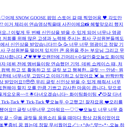
용♡
어제 SNOW GOOSE 팝업 스토어 갈 때 찍었어용 🖤 각도만
?? 이거 체리쉬 연습영상찍을때 사진이에요📸 헤헿
앞모리 했지
..! 이렇게 두 번째 신인상을 받을 수 있게 되어 너무나 영광
리고 저희를 위해 많은 고생과 노력해 주시는 회사 구성원분들께도
에서 신인상을 받았습니다!!! 🥳 🥳 너무 너무 영광이고 정말 기
회사 구성원분들 떨어져 있지만 큰 응원을 주는 부모님 그리고 무
 감사합니다 💕
💗💗💗
오랜만에 긴머리⭐
수달인줄
오늘도 화이띡
가자마자 데뷔 전에 멤버들이랑 연습했던 기억, 데뷔 쇼케이스 때, 처
컴백 하고 또 활동하고 또 글릿 보고 행복한...
글릿 ~~ 안녕~ 원
글릿한테 너무너무 고맙다고 이야기하고 싶었어요 💓 늘 반짝반짝
상 받았어요!!🥹🥹 우리 글릿 신인상 받을 수 있게 해줘서 너무
 표현해야 할지 모를 만큼 기쁘고 감사한 마음이 큽니다. 앞으로
게요오옹~~!! 🌟
다녀오겠습니다~ 화이팅화이팅 💕😽
잘 다녀
 Tick-Tack 💗 Tick-Tack 💖
오늘두 수고했고! 잘쟈요옹 ❤️
오리를
됐어요!! 글릿 너무너무 고마워요~~♡♡❤️
오늘도 너무 너무 즐
 끝 ~ 🫢🎀 글릿들 응원소리 들을 때마다 항상 감동이었어요
💗
좀비 꿈 꿨는데 정말 무서웠어요
🪄︎︎✨⋆꙳𝜗𝜚꙳.‬️🩵ෆ‪⋆*･.
오늘 하