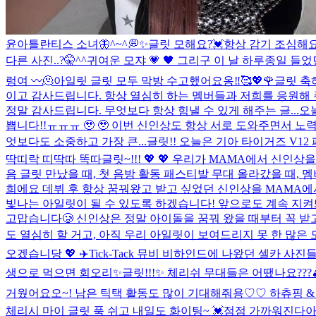
윤아틀란티스 소녀🦋
^~^💭✨
글릿 모해요?💓
항상 감기 조심해요!!
다른 사진..?🤫^^
귀여운 모쟈 💗 🖤 그리구 이 날 하루종일 들었던 노
렁여 〰️
🫠
아일릿 글릿 모두 막방 수고했어요옹‼︎🥰💖🌹
글릿 축
이고 감사드립니다. 항상 열심히 하는 멤버들과 저희를 응원해 
정말 감사드립니다. 무엇보다 항상 힘낼 수 있게 해주는 글...
오늘
쁩니다!!ㅠㅠㅠ 🥹 🥹 이번 신인상도 항상 서로 도와주면서
엇보다도 소중하고 가장 큰...
글릿!! 오늘은 기아 타이거즈 V1
딱띠락 띠딱따 똑따
글릿~!!! 💖 💖 우리가 MAMA에서 신인
음 글릿 만났을 때, 첫 음방 활동 패스티발 무대 올라갔을 때, 
희에요 데뷔 후 항상 꿈꿔왔고 받고 싶었던 신인상을 MAMA에
빛나는 아일릿이 될 수 있도록 하겠습니다! 앞으로도 계속 지켜
고맙습니다🥲 신인상은 정말 아이돌을 꿈꿔 왔을 때부터 꼭 받고
도 열심히 할 거고, 아직 우리 아일릿이 보여드리지 못 한 많은 모
오겠습니당 💖 ✈️
Tick-Tack 뮤비 비하인드에 나왔던 셀카 사진들~
생으로 먹으면 회오리
✨글릿!!!✨ 체리쉬 무대들은 어땠나요??
거웠어요오~! 남은 틱택 활동도 많이 기대해줘용♡♡ 하츄핑 & 뽕꼬
체리시 마이 글릿 푹 쉬고 내일도 화이팅~ 💓
점점 가까워진다아아아