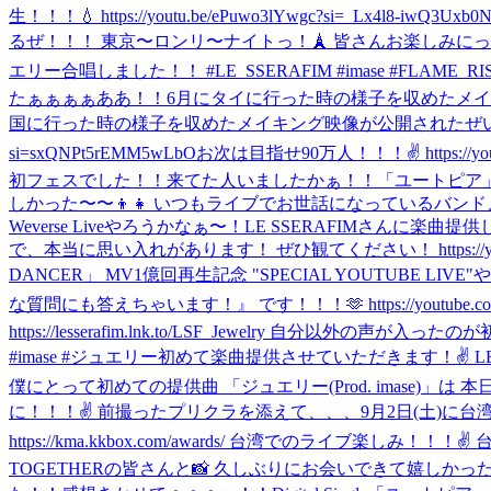
生！！！💧 https://youtu.be/ePuwo3lYwgc?si=_Lx4l8-iwQ3Uxb0
るぜ！！！ 東京〜ロンリ〜ナイトっ！🗼 皆さんお楽しみにっ！✌🏼🎧 https://
エリー合唱しました！！ #LE_SSERAFIM #imase #FLAME_RIS
たぁぁぁぁああ！！
6月にタイに行った時の様子を収めたメイキング映
国に行った時の様子を収めたメイキング映像が公開されたぜいっ！！！🕺
si=sxQNPt5rEMM5wLbO
お次は目指せ90万人！！！✌️ https://youtub
初フェスでした！！来てた人いましたかぁ！！
「ユートピア」の
しかった〜〜👦👧 いつもライブでお世話になっているバンドメンバ
Weverse Liveやろうかなぁ〜！
LE SSERAFIMさんに楽
で、本当に思い入れがあります！ ぜひ観てください！ https://youtu.be/
DANCER」 MV1億回再生記念 "SPECIAL YOUTUB
な質問にも答えちゃいます！』 です！！！🫶 https://youtube.com/live
https://lesserafim.lnk.to/LSF_Jewelry 自分以
#imase #ジュエリー
初めて楽曲提供させていただきます！✌️ LE SSER
僕にとって初めての提供曲 「ジュエリー(Prod. imase)」は 本日
に！！！✌️ 前撮ったプリクラを添えて、、、
9月2日(土)に台
https://kma.kkbox.com/awards/ 台湾でのライ
TOGETHERの皆さんと📸 久しぶりにお会いできて嬉しかったです！