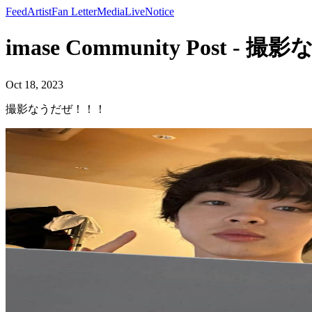
Feed
Artist
Fan Letter
Media
Live
Notice
imase Community Post - 
Oct 18, 2023
撮影なうだぜ！！！