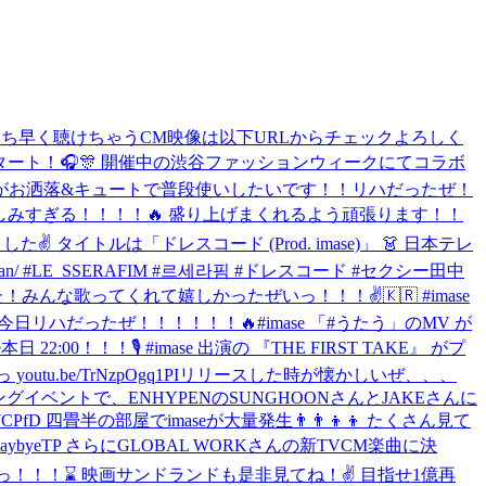
いち早く聴けちゃうCM映像は以下URLからチェックよろしく
がスタート！🎧🎊 開催中の渋谷ファッションウィークにてコラボ
目がお洒落&キュートで普段使いしたいです！！
リハだったぜ！
ちゃくちゃ楽しみすぎる！！！！🔥 盛り上げまくれるよう頑張ります！！
️ タイトルは「ドレスコード (Prod. imase)」 👗 日本テレ
an/ #LE_SSERAFIM #르세라핌 #ドレスコード #セクシー田中
た！
みんな歌ってくれて嬉しかったぜいっ！！！✌️🇰🇷 #imase
今日リハだったぜ！！！！！！🔥
#imase 「#うたう」のMV が
e
本日 22:00！！！🎙️ #imase 出演の 『THE FIRST TAKE』 がプ
u.be/TrNzpOgq1PI
リリースした時が懐かしいぜ、、、
イベントで、ENHYPENのSUNGHOONさんとJAKEさんに
7kLy6JCPfD 四畳半の部屋でimaseが大量発生👨‍👨‍👦‍👦 たくさん見て
to/isaybyeTP さらにGLOBAL WORKさんの新TVCM楽曲に決
っ！！！⌛️ 映画サンドランドも是非見てね！✌️ 目指せ1億再