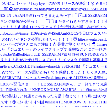
N
ついに…！👀✨ 「I say bye」の配信リリースが決定！㊗️ 
imase.lnk.to/isaybyeTP #imase #Isaybye
LE SSE
ES_IN_JAPAN
台湾行ってきまぁぁあ〜す！🇹🇼
LE SSER
像が公開っ！！！🇹🇭 またタイ行きたすぎる！！！ 是非ご覧ください！
 釜山ロックフェスでまた行けるの楽しみだぜいっ！！！✌️ 是非ご覧下さ
e.com/@imase_1109?si=rEW4SjutIAmbXQCS
今日はフェスだ
MVメイキング公開したぜいっ！！！！😈 https://youtu.be
ーの皆さんにもご注目！🎸 是非ご覧ください！🎥 #imase #
曲提供した 「ジュエリー」のライブクリップで 光栄なことにご一
Raf9odbiu8g #LE_SSERAFIM #르세라핌 #UNFORGIVEN_JP
E LIVE"やります！✌️ ぜひぜひ観にきてね！！ インスタで質問
/vxChZtXHDI4?feature=share
LE SSERAFIM 「ジュエリー (
外の声が入ったのが初めてで、データが届いた時とても感動しました！ たくさん聴いて下さ
AFIM 「ジュエリー(Prod. imase)」💎 8月23日(水)発売の @l
18:00〜配信スタート！ LE SSERAFIMさん、ご一緒できて光栄で
湾にて開催される 「KKBOX MUSIC AWARDS」 に #imase
ブ楽しみ！！！✌️ 台湾の美味しいお店とかもあったら是非教えて！！ 9月に
 감사합니다〜🙌 #imase #TOMORROW_X_TOGETHE