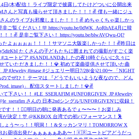
 9月14日(木)配信！ ライブ限定で披露してたけどついに公開出来
RAFIMさんと写真も撮らせて頂きました！！！✌ 僕も一緒にジュ
AFIMさんのライブお邪魔しました！！！✌️ めちゃくちゃ楽しかっ
 https://youtu.be/0dWK_AoRhAE
4月に韓
い！ https://youtu.be/blwAVQwu-QI?
ったよぉぉぉぉ！！！！サマソニ大阪楽しかった！！✌️
昨日は
/siLy5dirKbI たくさんの子どもたちに囲まれての撮影がすごく楽
ユートピア #SANDLAND
あしたの夜10時ぐらいに久々に
緒させていただきました！！💎 初めて楽曲提供させて頂いた曲
 #Jewelry #imase #ジュエリー
明日7/28(金)21:00〜 「NIGHT
も募集するのでぜひ！ テーマは 『どうでもいいような夜なので、どん
Prod. imase)」 配信スタートしました！💎✌️
い！！ #LE_SSERAFIM #UNFORGIVEN_JP #Jewelry
e_sserafim さんの 日本2ndシングル'UNFORGIVEN'に収録！
す！！🙇‍♂️
明日の朝に発表あるでぇ〜〜〜！お楽しみ
 の出演が決定！🎊 @KKBOX 台湾での初パフォーマンス！🕺
あいやしょう〜っ！！
明洞！！&タッカンマリ！
TOMORROW X
R
お昼頃出発だぁぁぁぁぁああ〜！🇰🇷
ユートピアどうだっ