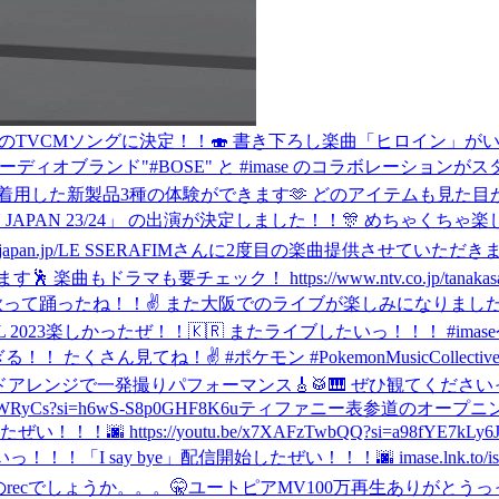
のTVCMソングに決定！！🍣 書き下ろし楽曲「ヒロイン」が
ーディオブランド"#BOSE" と #imase のコラボレーション
が着用した新製品3種の体験ができます🫶 どのアイテムも見た
NTDOWN JAPAN 23/24」 の出演が決定しました！！🎊 め
an.jp/
LE SSERAFIMさんに2度目の楽曲提供させていただきました✌
マも要チェック！ https://www.ntv.co.jp/tanakas
で歌って踊ったね！！✌️ また大阪でのライブが楽しみになりまし
TIVAL 2023楽しかったぜ！！🇰🇷 またライブしたいっ！！！ #imase
！ たくさん見てね！✌️ #ポケモン #PokemonMusicCollectiv
バンドアレンジで一発撮りパフォーマンス🎸🥁🎹 ぜひ観てくださいっ yout
yCs?si=h6wS-S8p0GHF8K6u
ティファニー表参道のオープニング
ぜい！！！🌆 https://youtu.be/x7XAFzTwbQQ?si=a98fYE
いっ！！！
「I say bye」配信開始したぜい！！！🌆 imase.lnk.
recでしょうか。。。🤫
ユートピアMV100万再生ありがとうっ