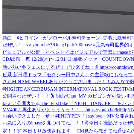
新曲「#ヒロイン」がグローバル寿司チェーン"香港元気寿司"
だぜい！！👀 youtu.be/3RfnagTpkbA #imase #元気寿司
世界的オ
ビジュアルが公開！イベントではビジュアルで実際にimase
CDJ出演！🌏 12/28(木)〜12/31(日)幕張メッセ「COU
熱い熱い冬フェスにするぜ！ ぜひ来てね！✌️ https://countdownjap
ビ系 新日曜ドラマ「セクシー田中さん」の主題歌にもなってます🕺 楽曲もドラ
さん
MINAMI WHEELありがとうございました！！みんな
#NIGHTDANCER
BUSAN INTERNATIONAL ROCK FES
公開されたぜい！！！🕺 bit.ly/Utau_MV カビゴンが可愛いすぎる！
レミア公開🕺✨ @The_FirstTake 「NIGHT DANCER」 を
MV400万再生ありがとうぅぅっ！！！ https://youtu.be/MF0gYlWR
お会いできました！💎✨ #ENHYPEN
「l say bye」MV公開された
お気に入りのimaseを見つけてね！！！✌️
今日も撮影だったぜ
定！！🎊 本日より放映されます！ CM見たら教えてね✌️
なんの