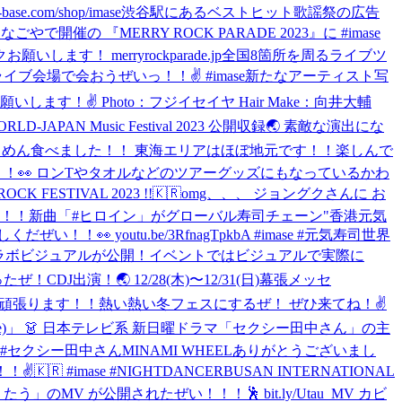
/shop/imase
渋谷駅にあるベストヒット歌謡祭の広告
やで開催の 『MERRY ROCK PARADE 2023』に #imase
いします！ merryrockparade.jp
全国8箇所を周るライブツ
国の皆、ライブ会場で会おうぜいっ！！✌️ #imase
新たなアーティスト写
！✌️ Photo：フジイセイヤ Hair Make：向井大輔
RLD-JAPAN Music Festival 2023 公開収録🌏 素敵な演出にな
きしめん食べました！！ 東海エリアはほぼ地元です！！楽しんで
ュアルを公開っ！！👀 ロンTやタオルなどのツアーグッズにもなっているかわ
 ROCK FESTIVAL 2023 !!🇰🇷
omg、、、 ジョングクさんに お
！！
新曲「#ヒロイン」がグローバル寿司チェーン"香港元気
youtu.be/3RfnagTpkbA #imase #元気寿司
世界
にてコラボビジュアルが公開！イベントではビジュアルで実際に
ったぜ！
CDJ出演！🌏 12/28(木)〜12/31(日)幕張メッセ
るよう頑張ります！！熱い熱い冬フェスにするぜ！ ぜひ来てね！✌️
mase)」 👗 日本テレビ系 新日曜ドラマ「セクシー田中さん」の主
コード #セクシー田中さん
MINAMI WHEELありがとうございまし
🇷 #imase #NIGHTDANCER
BUSAN INTERNATIONAL
「#うたう」のMV が公開されたぜい！！！🕺 bit.ly/Utau_MV カビ