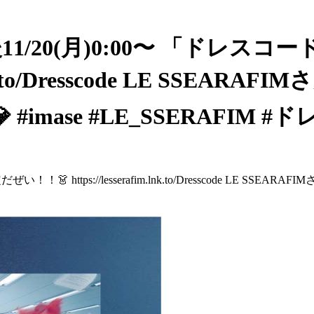
 この後11/20(月)0:00〜 「ドレスコー
m.lnk.to/Dresscode LE SS
ase #LE_SSERAFIM #ドレス
定だぜい！！👗 https://lesserafim.lnk.to/Dresscode