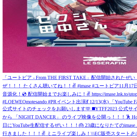
「ユートピア - From THE FIRST TAKE」配信開始されたぜい！！
ぜ！！！ たくさん聴いてね！！✌️ #imase #ユートピア
11月17
音源化！💿 配信開始までお楽しみに！✌️ https://imase.lnk.to/utopi
#LOEWEOmotesando #PR
イベント出演💃 12/13(水) 「YouTube
公式サイトのチェックをお願いします🫶 ◼️YTFF2023 公式サイト youtube
から 「NIGHT DANCER」 のライブ映像を公開っ！！！🕺 Hoodie
日にYouTube生配信するぜい！！！🎂 23歳になりたてのimase、お楽しみにっ
行きました！！！✌️ ミニライブ楽しみ！
\\\EC販売スタート🎉