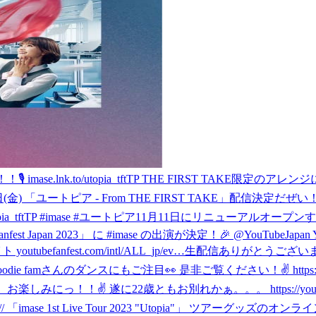
🎙 imase.lnk.to/utopia_tftTP THE FIRST TA
日(金) 「ユートピア - From THE FIRST TAKE」配信決定だ
a_tftTP #imase #ユートピア
11月11日にリニューアルオープンす
 Fanfest Japan 2023」 に #imase の出演が決定！🎉 @YouT
fanfest.com/intl/ALL_jp/ev…
生配信ありがとうございました！！✌️ 
 famさんのダンスにもご注目👀 是非ご覧ください！✌️ https://yout
！！✌️ 遂に22歳ともお別れかぁ。。。 https://youtube.com/li
/// 「imase 1st Live Tour 2023 "Utopia"」 ツ