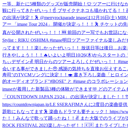
ー等、新たに5種類のグッズが販売開始！👕 ツアーに行けなかった方、買
観に行ってきたぜいっ！☝️ ブサイクナネコも描かれてる！！
の出演が決定！🕺 @merryrockparade imaseは12月16日(土
アー 「imase Tour 2024」 開催が決定っ！！！🕺 チケットの先行受付
真が公開されたぜいっ！！！🆕 前回のアー写でもお世話になった最
Stylist：RIKU OSHIMA #imase
明日ツアーファイナル楽しみだぜ
ってます！！！楽しかったぜいっ！！ 放送日等は後日…お楽し
行きやしょう！！！🔥
いよいよ明日10/26(木)からスタートの「i
ちぃデザイン✌ 明日からのツアーよろしくだぜいっ！！ #imase #
会いする事ができました🥹 感謝の気持ちを直接お伝えすること
寿司"のTVCMソングに決定！！🍣 書き下ろし楽曲「ヒロイン」がいち
的オーディオブランド"#BOSE" と #imase のコラボ
imaseが着用した新製品3種の体験ができます🫶 どのアイ
「COUNTDOWN JAPAN 23/24」 の出演が決定しま
https://countdownjapan.jp/
LE SSERAFIMさんに2度目の楽曲提
題歌にもなってます🕺 楽曲もドラマも要チェック！ https://www.nt
た！！みんなで歌って踊ったね！！✌️ また大阪でのライブ
ROCK FESTIVAL 2023楽しかったぜ！！🇰🇷 またライブしたい