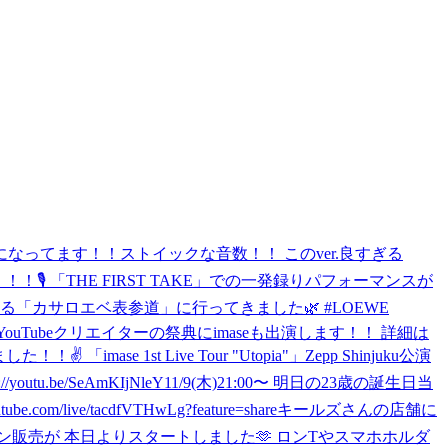
KE限定のアレンジになってます！！ストイックな音数！！ このver.良すぎる
ぜい！！！🎙 「THE FIRST TAKE」での一発録りパフォーマンスが
る「カサロエベ表参道」に行ってきました🌿 #LOEWE
ubeJapan YouTubeクリエイターの祭典にimaseも出演します！！ 詳細は
「imase 1st Live Tour "Utopia"」Zepp Shinjuku公演
u.be/SeAmKIjNleY
11/9(木)21:00〜 明日の23歳の誕生日当
ve/tacdfVTHwLg?feature=share
キールズさんの店舗に
アーグッズのオンライン販売が 本日よりスタートしました🫶 ロンTやスマホホルダ