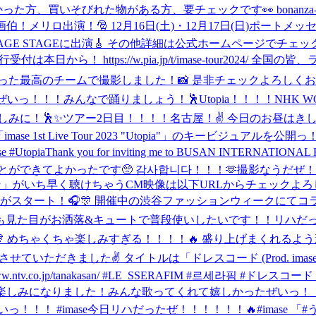
いそびれた物がある方、要チェックです👀 bonanza-base.com
画伯！
メリロ出演！🎅 12月16日(土)・12月17日(日)ポートメッセなご
) MIRAGE STAGEに出演🎸 その他詳細は公式ホームページでチェックお願
は本日から！ https://w.pia.jp/t/imase-tour2024/ 全
高のチームで撮影しました！📸 是非チェックよろしくお願いします
いっ！！！みんなで踊りましょう！🕺Utopia！！！！
NHK WO
みに！🕺✨
ツアー2日目！！！！名古屋！✌️ 今日のお昼は
mase 1st Live Tour 2023 "Utopia"」のキービジ
Utopia
Thank you for inviting me to BUSAN INTERNATIONAL
ができてよかったです🥺 감사합니다！！！🫶
撮影なうだぜ！
早く聴けちゃうCM映像は以下URLからチェックよろしくだぜい！！👀 
レーションがスタート！🎧🎊 開催中の渋谷ファッションウィーク
テムも見た目がお洒落&キュートで普段使いしたいです！！
リハだ
した！！🎊 めちゃくちゃ楽しみすぎる！！！！🔥 盛り上げまくれ
供させていただきました✌️ タイトルは「ドレスコード (Prod. i
v.co.jp/tanakasan/ #LE_SSERAFIM #르세라핌 #ドレス
が楽しみになりました！
みんな歌ってくれて嬉しかったぜいっ！！！✌️🇰
っ！！！ #imase
今日リハだったぜ！！！！！！🔥
#imase 