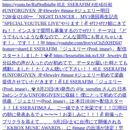
https://youtu.be/Raf9odbiu8g #LE_SSERAFIM #르세라핌
#UNFORGIVEN_JP #Jewelry #imase #ジュエリー
明日
7/28(金)21:00〜 「NIGHT DANCER」 MV1億回再生記念
"SPECIAL YOUTUBE LIVE"やります！✌️ ぜひぜひ観にきて
ね！！ インスタで質問も募集するのでぜひ！ テーマは 『ど
うでもいいような夜なので、どんな質問にも答えちゃいま
す！』 です！！！🫶 https://youtube.com/live/vxChZtXHDI4?
feature=share
LE SSERAFIM 「ジュエリー (Prod. imase)」 配信
スタートしました！💎✌️ https://lesserafim.lnk.to/LSF_Jewelry 自
分以外の声が入ったのが初めてで、データが届いた時とても
感動しました！ たくさん聴いて下さい！！ #LE_SSERAFIM
#UNFORGIVEN_JP #Jewelry #imase #ジュエリー
初めて楽曲
提供させていただきます！✌️ LE SSERAFIM 「ジュエリー
(Prod. imase)」💎 8月23日(水)発売の @le_sserafim さんの 日本
2ndシングル'UNFORGIVEN'に収録！ 僕にとって初めての提
供曲 「ジュエリー(Prod. imase)」は 本日18:00〜配信スター
ト！ LE SSERAFIMさん、ご一緒できて光栄です！！🙇‍♂️
明日
の朝に発表あるでぇ〜〜〜！お楽しみに！！！✌️ 前撮った
プリクラを添えて、、、
9月2日(土)に台湾にて開催される
「KKBOX MUSIC AWARDS」 に #imase の出演が決定！🎊