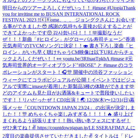
オルなどのツアーグッズにもなっているかわちぃデザイン✌
明日からのツアーよろしくだぜいっ！！ #imase #Utopia
Thank
you for inviting me to BUSAN INTERNATIONAL ROCK
FESTIVAL 2023 !!🇰🇷
omg、、、 ジョングクさんに お会いす
る事ができました🥹 感謝の気持ちを直接お伝えすることが
できてよかったです🥺 감사합니다！！！🫶
撮影なうだ
ぜ！！！
新曲「#ヒロイン」がグローバル寿司チェーン"香港
元気寿司"のTVCMソングに決定！！🍣 書き下ろし楽曲「ヒ
ロイン」がいち早く聴けちゃうCM映像は以下URLからチェ
ックよろしくだぜい！！👀 youtu.be/3RfnagTpkbA #imase #元
気寿司
世界的オーディオブランド"#BOSE" と #imase のコラ
ボレーションがスタート！🎧🎊 開催中の渋谷ファッション
ウィークにてコラボビジュアルが公開！イベントではビジュ
アルで実際にimaseが着用した新製品3種の体験ができます🫶
どのアイテムも見た目がお洒落&キュートで普段使いしたい
です！！
リハだったぜ！
CDJ出演！🌏 12/28(木)〜12/31(日)幕
張メッセ「COUNTDOWN JAPAN 23/24」 の出演が決定しま
した！！🎊 めちゃくちゃ楽しみすぎる！！！！🔥 盛り上げ
まくれるよう頑張ります！！熱い熱い冬フェスにするぜ！
ぜひ来てね！✌️ https://countdownjapan.jp/
LE SSERAFIMさんに
2度目の楽曲提供させていただきました✌️ タイトルは「ドレ