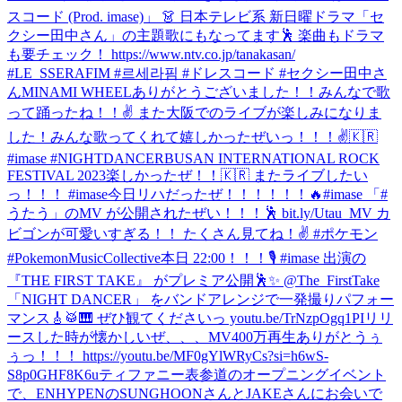
スコード (Prod. imase)」 👗 日本テレビ系 新日曜ドラマ「セ
クシー田中さん」の主題歌にもなってます🕺 楽曲もドラマ
も要チェック！ https://www.ntv.co.jp/tanakasan/
#LE_SSERAFIM #르세라핌 #ドレスコード #セクシー田中さ
ん
MINAMI WHEELありがとうございました！！みんなで歌
って踊ったね！！✌️ また大阪でのライブが楽しみになりま
した！
みんな歌ってくれて嬉しかったぜいっ！！！✌️🇰🇷
#imase #NIGHTDANCER
BUSAN INTERNATIONAL ROCK
FESTIVAL 2023楽しかったぜ！！🇰🇷 またライブしたい
っ！！！ #imase
今日リハだったぜ！！！！！！🔥
#imase 「#
うたう」のMV が公開されたぜい！！！🕺 bit.ly/Utau_MV カ
ビゴンが可愛いすぎる！！ たくさん見てね！✌️ #ポケモン
#PokemonMusicCollective
本日 22:00！！！🎙️ #imase 出演の
『THE FIRST TAKE』 がプレミア公開🕺✨ @The_FirstTake
「NIGHT DANCER」 をバンドアレンジで一発撮りパフォー
マンス🎸🥁🎹 ぜひ観てくださいっ youtu.be/TrNzpOgq1PI
リリ
ースした時が懐かしいぜ、、、MV400万再生ありがとうぅ
ぅっ！！！ https://youtu.be/MF0gYlWRyCs?si=h6wS-
S8p0GHF8K6u
ティファニー表参道のオープニングイベント
で、ENHYPENのSUNGHOONさんとJAKEさんにお会いで