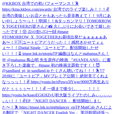
@KKBOX 台湾での初パフォーマンス！🕺
https://kma.kkbox.com/awards/ 台湾でのライブ楽しみ！！！✌️
台湾の美味しいお店とかもあったら是非教えて！！ 9月にあ
いやしょう〜っ！！
明洞！！&タッカンマリ！
TOMORROW
X TOGETHERの皆さんと📸 久しぶりにお会いできて嬉しか
ったです！😚 감사합니다〜🙌 #imase
#TOMORROW_X_TOGETHER
お昼頃出発だぁぁぁぁぁあ
あ〜！🇰🇷
ユートピアどうだった！！感想きかせてぇぇ
ぇ〜！！
Digital Single「ユートピア」 配信開始したぜ
い！！！⏳ imase.lnk.to/utopiaTP 編曲はなんとmabanuaさん！
🫶 @mabanua 鳥山明 先生原作の映画 『#SANDLAND』に書
き下ろした楽曲で、#imase 初の映画主題歌です！！😈
@sandland_pj_jp sandland.jp たくさん聴いてね！！！🕺
7/7
20:00に「ユートピア」MVプレミア公開！ 絶対見てくれよ
なっっっ！！✌️ https://youtu.be/ePuwo3lYwgc
9000万再生あり
がとぅぅぅぅ〜！！！✌️ 一億まで後少し、、、！！！
https://youtu.be/kagoEGKHZvU
初大阪ライブたのしみぃぃぃぃ
ぃい！！！✌️
EP 「NIGHT DANCER 」 配信開始しまし
た〜！🕺 https://imase.lnk.to/nightdancer_epTP MattCab さんによ
る翻訳で 「NIGHT DANCER English Ver.」 英語歌唱頑張っ