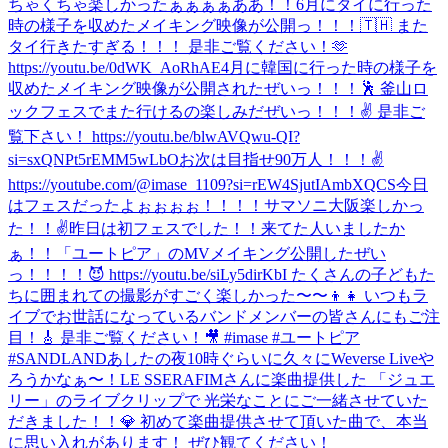
ちゃくちゃ楽しかったぁぁぁぁああ！！
6月にタイに行った
時の様子を収めたメイキング映像が公開っ！！！🇹🇭 また
タイ行きたすぎる！！！ 是非ご覧ください！🫶
https://youtu.be/0dWK_AoRhAE
4月に韓国に行った時の様子を
収めたメイキング映像が公開されたぜいっ！！！🕺 釜山ロ
ックフェスでまた行けるの楽しみだぜいっ！！！✌️ 是非ご
覧下さい！ https://youtu.be/blwAVQwu-QI?
si=sxQNPt5rEMM5wLbO
お次は目指せ90万人！！！✌️
https://youtube.com/@imase_1109?si=rEW4SjutIAmbXQCS
今日
はフェスだったよぉぉぉぉ！！！！サマソニ大阪楽しかっ
た！！✌️
昨日は初フェスでした！！来てた人いましたか
ぁ！！
「ユートピア」のMVメイキング公開したぜい
っ！！！！😈 https://youtu.be/siLy5dirKbI たくさんの子どもた
ちに囲まれての撮影がすごく楽しかった〜〜👦👧 いつもラ
イブでお世話になっているバンドメンバーの皆さんにもご注
目！🎸 是非ご覧ください！🎥 #imase #ユートピア
#SANDLAND
あしたの夜10時ぐらいに久々にWeverse Liveや
ろうかなぁ〜！
LE SSERAFIMさんに楽曲提供した 「ジュエ
リー」のライブクリップで 光栄なことにご一緒させていた
だきました！！💎 初めて楽曲提供させて頂いた曲で、本当
に思い入れがあります！ ぜひ観てください！