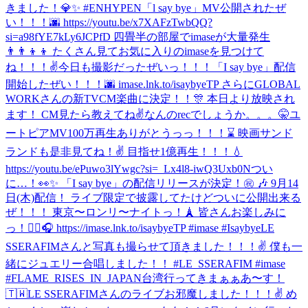
きました！💎✨ #ENHYPEN
「l say bye」MV公開されたぜ
い！！！🌆 https://youtu.be/x7XAFzTwbQQ?
si=a98fYE7kLy6JCPfD 四畳半の部屋でimaseが大量発生
👨‍👨‍👦‍👦 たくさん見てお気に入りのimaseを見つけて
ね！！！✌️
今日も撮影だったぜいっ！！！
「I say bye」配信
開始したぜい！！！🌆 imase.lnk.to/isaybyeTP さらにGLOBAL
WORKさんの新TVCM楽曲に決定！！🎊 本日より放映され
ます！ CM見たら教えてね✌️
なんのrecでしょうか。。。🤫
ユ
ートピアMV100万再生ありがとうっっ！！！⌛️ 映画サンド
ランドも是非見てね！✌️ 目指せ1億再生！！！💧
https://youtu.be/ePuwo3lYwgc?si=_Lx4l8-iwQ3Uxb0N
つい
に…！👀✨ 「I say bye」の配信リリースが決定！㊗️ 🎶 9月14
日(木)配信！ ライブ限定で披露してたけどついに公開出来る
ぜ！！！ 東京〜ロンリ〜ナイトっ！🗼 皆さんお楽しみに
っ！✌🏼🎧 https://imase.lnk.to/isaybyeTP #imase #Isaybye
LE
SSERAFIMさんと写真も撮らせて頂きました！！！✌ 僕も一
緒にジュエリー合唱しました！！ #LE_SSERAFIM #imase
#FLAME_RISES_IN_JAPAN
台湾行ってきまぁぁあ〜す！
🇹🇼
LE SSERAFIMさんのライブお邪魔しました！！！✌️ め