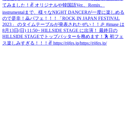
てみました！✌️ オリジナルや韓国語Ver.、Remix、
instrumentalまで、様々なNIGHT DANCERが一度に楽しめる
ので是非！🙇
パフェ！！！
「ROCK IN JAPAN FESTIVAL
2023」 のタイムテーブルが発表されたぜい！！🎉 #imase は
8月13日(日) 11:50~ HILLSIDE STAGE に出演！ 最終日の
HILLSIDE STAGEでトップバッターを務めます！🕺 初フェ
ス楽しみすぎる！！！✌️ https://rijfes.jp/https://rijfes.jp/