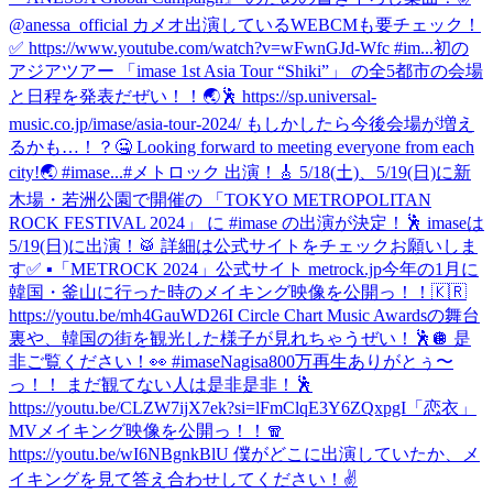
@anessa_official カメオ出演しているWEBCMも要チェック！
✅ https://www.youtube.com/watch?v=wFwnGJd-Wfc #im...
初の
アジアツアー 「imase 1st Asia Tour “Shiki”」 の全5都市の会場
と日程を発表だぜい！！🌏🕺 https://sp.universal-
music.co.jp/imase/asia-tour-2024/ もしかしたら今後会場が増え
るかも…！？🤐 Looking forward to meeting everyone from each
city!🌏 #imase...
#メトロック 出演！🎸 5/18(土)、5/19(日)に新
木場・若洲公園で開催の 「TOKYO METROPOLITAN
ROCK FESTIVAL 2024」 に #imase の出演が決定！🕺 imaseは
5/19(日)に出演！🥁 詳細は公式サイトをチェックお願いしま
す✅ ▪︎「METROCK 2024」公式サイト metrock.jp
今年の1月に
韓国・釜山に行った時のメイキング映像を公開っ！！🇰🇷
https://youtu.be/mh4GauWD26I Circle Chart Music Awardsの舞台
裏や、韓国の街を観光した様子が見れちゃうぜい！🕺🪩 是
非ご覧ください！👀 #imase
Nagisa800万再生ありがとぅ〜
っ！！ まだ観てない人は是非是非！🕺
https://youtu.be/CLZW7ijX7ek?si=lFmClqE3Y6ZQxpgI
「恋衣」
MVメイキング映像を公開っ！！🧣
https://youtu.be/wI6NBgnkBlU 僕がどこに出演していたか、メ
イキングを見て答え合わせしてください！✌️