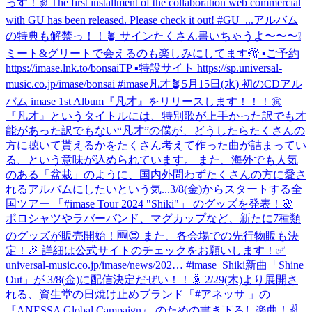
っす！✌️ The first installment of the collaboration web commercial
with GU has been released. Please check it out! #GU_...
アルバム
の特典も解禁っ！！🪴 サインたくさん書いちゃうよ〜〜〜❕
ミート&グリートで会えるのも楽しみにしてます🫣 ▪️ご予約
https://imase.lnk.to/bonsaiTP ▪️特設サイト https://sp.universal-
music.co.jp/imase/bonsai #imase凡才🪴
5月15日(水) 初のCDアル
バム imase 1st Album『凡才』をリリースします！！！㊗
『凡才』というタイトルには、特別歌が上手かった訳でも才
能があった訳でもない“凡才”の僕が、どうしたらたくさんの
方に聴いて貰えるかをたくさん考えて作った曲が詰まってい
る、という意味が込められています。 また、海外でも人気
のある「盆栽」のように、国内外問わずたくさんの方に愛さ
れるアルバムにしたいという気...
3/8(金)からスタートする全
国ツアー 「#imase Tour 2024 "Shiki"」 のグッズを発表！🌸
ポロシャツやラバーバンド、マグカップなど、新たに7種類
のグッズが販売開始！🆕😍 また、各会場での先行物販も決
定！🎉 詳細は公式サイトのチェックをお願いします！✅
universal-music.co.jp/imase/news/202… #imase_Shiki
新曲「Shine
Out」が 3/8(金)に配信決定だぜい！！🌞 2/29(木)より展開さ
れる、資生堂の日焼け止めブランド「#アネッサ 」の
『ANESSA Global Campaign』 のための書き下ろし楽曲！✌️