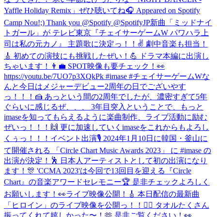
Yaffle Holiday Remix」ぜひ聴いてね🎧 Appeared on Spotify
Camp Nou!;) Thank you @Spotify @SpotifyJP
新曲「ミッドナイ
トガール」が テレビ東京『チェイサーゲームW パワハラ上
司は私の元カノ』 主題歌に決定っ！！✌️ 劇中音楽も担当！
🎸 初めての演技にも挑戦したぜい！💪 ドラマ本編に出演し
ちゃいます！👨‍💼 SPOT映像も要チェック！👀
https://youtu.be/7UO7p3XQkPk #imase #チェイサーゲームW
な
んと今日はメジャーデビュー2周年の日でございやす
っ！！！🍰 あっという間の2周年でしたが、濃密すぎて5年
ぐらいに感じるぜ、、、 3年目突入ということで、もっと
imaseを知ってもらえるように楽曲制作、ライブ活動に励む
ぜいっ！！！🙌 更に加速していくimaseをこれからもよろし
くぅっ！！！
イベント出演🎙 2024年1月10日に韓国・釜山に
て開催される 「Circle Chart Music Awards 2023」 に #imase の
出演が決定！🕺 日本人アーティストとして初の出演になり
ます！🎊 'CCMA 2023'は今回で13回目を迎える『Circle
Chart』の音楽アワードセレモニー🏆 是非チェックよろしく
お願いします！👀
ライブ映像公開！🎸 本日配信の最新曲
「ヒロイン」のライブ映像を公開っ！！🦸‍♀️ タオルたくさん
振ってくれて嬉しかった〜！🫶 是非ご覧ください！👀