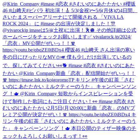
@Kirin_Company #imase #恋衣 #さむいのにあたたかい #櫻坂
46 #山﨑天
#ビバラ 初出演！🎸 5/3(金祝)〜5/6(月休)の4日間、
さいたまスーパーアリーナにて開催される 「VIVA LA
ROCK 2024」 に #imase の出演が決定しました！🎊
@vivarockjp imaseは5/4(土祝)に出演！🕺🪩 その他詳細は公式
ホームページをチェックお願いします✅ vivalarock.jp/2024/
「恋衣」MV公開だぜいっ！！🧣
https://youtu.be/qbqZE0iBDx4 櫻坂46 #山﨑天 さん出演の寒い
冬の日にぴったりなMV⛄️🎺 僕も少しだけ出演しているの
で、探してみてください👀🐕 #imase #恋衣 #さむいのにあた
たかい @Kirin_Company
新曲「恋衣」配信開始だぜいっ！！
🧣 https://imase.lnk.to/koigoromoTP キリン #午後の紅茶「さむ
いのに あたたかい ミルクティーのうた」 キャンペーンソン
グ ！🫖 @Kirin_Company 短歌からインスピレーションを受
けて制作した歌詞にもご注目ください！👀 #imase #恋衣 #さ
むいのにあたたかい
2月5日(月)20:00に新曲「恋衣」のMVプ
レミア公開が決定だぜい！🧣 https://youtu.be/qbqZE0iBDx4 キ
リン 午後の紅茶「さむいのに あたたかい ミルクティーのう
た」 キャンペーンソング ！🫖 本日公開のティザー映像のチ
ェックもよろしくお願いしまっす！👀