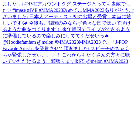
ました…❕ @IVEアカウントタグ ステージとっても素敵でし
た✨ #imase #IVE #MMA2023
改めて…MMA2023ありがとうご
ざいました❕ 日本人アーティスト初の出場と受賞、本当に嬉
しいです😭 今後も、韓国のみならず色々な国で聴いて頂け
るような曲をつくります！ 来年韓国でライブができるよう
に準備しているので楽しみにしててくだせいっ🔥
@Hoodiefamfam @melon #MMA2023
MMA2023で、『J-POP
Favorite Artist』を受賞させて頂きました❕ スピーチめちゃく
ちゃ緊張したぜぃ、、、！ これからもたくさんの方々に聴
いていただけるよう、頑張ります🙌🏻 @melon #MMA2023