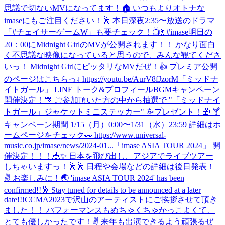
思議で切ないMVになってます！🏠 いつもよりオトナな
imaseにもご注目ください！🕺 本日深夜2:35〜放送のドラマ
「#チェイサーゲームW」も要チェック！📺💃 #imase
明日の
20：00にMidnight GirlのMVが公開されます！！ かなり面白
く不思議な映像になっていると思うので、みんな観てくださ
いっ！ Midnight GirlにピッタリなMVだぜ！👍 プレミア公開
のページはこちらっ↓ https://youtu.be/AurV8fJzorM
「ミッドナ
イトガール」 LINE トーク&プロフィールBGMキャンペーン
開催決定！🎊 ご参加頂いた方の中から抽選で "「ミッドナイ
トガール」ジャケットミニステッカー" をプレゼント！🎁 🍸
キャンペーン期間 1/15（月）0:00〜1/31（水）23:59 詳細はホ
ームページをチェック👀 https://www.universal-
music.co.jp/imase/news/2024-01...
「imase ASIA TOUR 2024」 開
催決定！！！🎪✨ 日本を飛び出し、アジアでライブツアー
しちゃいますっ！🕺🕺 日程や会場などの詳細は後日発表！
✌️ お楽しみに！🌏 'imase ASIA TOUR 2024' has been
confirmed!!🕺 Stay tuned for details to be announced at a later
date!!!
CCMA2023で沢山のアーティストにご挨拶させて頂き
ました！！ パフォーマンスもめちゃくちゃかっこよくて、
とても優しかったです！✌️ 来年も出演できるよう頑張るぜ