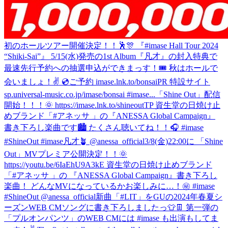
初のホールツアー開催決定！！🕺🎊 『#imase Hall Tour 2024
“Shiki-Sai”』 5/15(水)発売の1st Album『凡才』の封入特典で
最速先行予約への抽選申込ができまっす！🎟 秋はホールで
会いましょ！✌️ 💿ご予約 imase.lnk.to/bonsaiPR 特設サイト
sp.universal-music.co.jp/imase/bonsai #imase...
「Shine Out」配信
開始！！！🌞 https://imase.lnk.to/shineoutTP 資生堂の日焼け止
めブランド「#アネッサ 」の『ANESSA Global Campaign』
書き下ろし楽曲です🏙️ たくさん聴いてね！！🎧 #imase
#ShineOut #imase凡才🪴 @anessa_official
3/8(金)22:00に 「Shine
Out」MVプレミア公開決定！！🌞
https://youtu.be/6IaEhU9A3kE 資生堂の日焼け止めブランド
「#アネッサ 」の 『ANESSA Global Campaign』書き下ろし
楽曲！ どんなMVになっているかお楽しみに…！㊙️ #imase
#ShineOut @anessa_official
新曲「#LIT」をGUの2024年春夏シ
ーズンWEB CMソングに書き下ろしましたっ👕👖 第一弾の
「プルオンパンツ」のWEB CMには #imase も出演もしてま