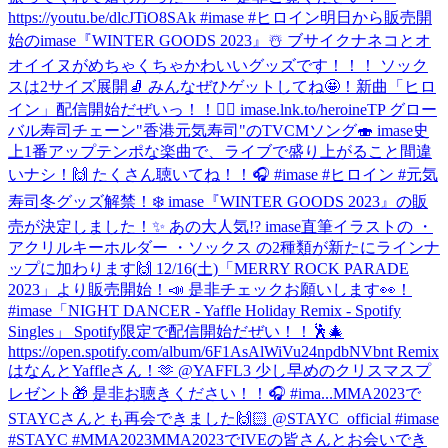
https://youtu.be/dlcJTiO8SAk #imase #ヒロイン
明日から販売開
始のimase『WINTER GOODS 2023』☃️ ブサイクナネコとオ
オイイヌがめちゃくちゃかわいいグッズです！！！ ソック
スは2サイズ展開🧦 みんなぜひゲットしてね🤩！
新曲「ヒロ
イン」配信開始だぜいっ！！🦸‍♀️ imase.lnk.to/heroineTP グロー
バル寿司チェーン"香港元気寿司"のTVCMソング🍣 imase史
上1番アップテンポな楽曲で、ライブで盛り上がること間違
いナシ！🙌 たくさん聴いてね！！🎧 #imase #ヒロイン #元気
寿司
冬グッズ解禁！❄️ imase『WINTER GOODS 2023』の販
売が決定しました！✨ あの大人気!? imase直筆イラストの ・
アクリルキーホルダー ・ソックス の2種類が新たにラインナ
ップに加わります🙌 12/16(土)「MERRY ROCK PARADE
2023」より販売開始！📣 是非チェックお願いします👀！
#imase
「NIGHT DANCER - Yaffle Holiday Remix - Spotify
Singles」 Spotify限定で配信開始だぜい！！🕺🎄
https://open.spotify.com/album/6F1AsAlWiVu24npdbNVbnt Remix
はなんとYaffleさん！🫶 @YAFFL3 少し早めのクリスマスプ
レゼント🎁 是非お聴きください！！🎧 #ima...
MMA2023で
STAYCさんとも再会できました🙌🏻 @STAYC_official #imase
#STAYC #MMA2023
MMA2023でIVEの皆さんとお会いでき