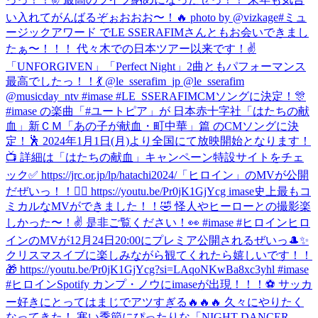
い入れてがんばるぞぉおおお〜！🔥 photo by @vizkage
#ミュ
ージックアワード でLE SSERAFIMさんともお会いできまし
たぁ〜！！！ 代々木での日本ツアー以来です！✌️
「UNFORGIVEN」「Perfect Night」2曲ともパフォーマンス
最高でしたっ！！💃 @le_sserafim_jp @le_sserafim
@musicday_ntv #imase #LE_SSERAFIM
CMソングに決定！🎊
#imase の楽曲「#ユートピア」が 日本赤十字社「はたちの献
血」新ＣＭ「あの子が献血・町中華」篇 のCMソングに決
定！🕺 2024年1月1日(月)より全国にて放映開始となります！
📺 詳細は「はたちの献血」キャンペーン特設サイトをチェ
ック✅ https://jrc.or.jp/lp/hatachi2024/
「ヒロイン」のMVが公開
だぜいっ！！🦸‍♀️ https://youtu.be/Pr0jK1GjYcg imase史上最もコ
ミカルなMVができました！！🤣 怪人やヒーローとの撮影楽
しかった〜！✌️ 是非ご覧ください！👀 #imase #ヒロイン
ヒロ
インのMVが12月24日20:00にプレミア公開されるぜいっ🎩✨
クリスマスイブに楽しみながら観てくれたら嬉しいです！！
🎁 https://youtu.be/Pr0jK1GjYcg?si=LAqoNKwBa8xc3yhl #imase
#ヒロイン
Spotify カンプ・ノウにimaseが出現！！！⚽️ サッカ
ー好きにとってはまじでアツすぎる🔥🔥🔥 久々にやりたく
なってきた！ 寒い季節にぴったりな「NIGHT DANCER -