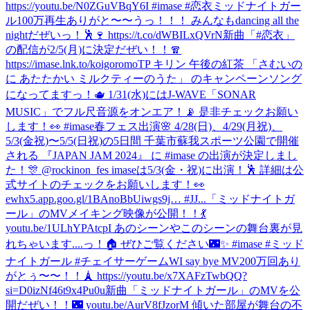
https://youtu.be/N0ZGuVBqY6I #imase #恋衣
ミッドナイトガー
ル100万再生ありがと〜〜うっ！！！ みんなもdancing all the
nightだぜいっ！🕺🍷 https://t.co/dWBILxQVrN
新曲「#恋衣」
の配信が2/5(月)に決定だぜい！！🧣
https://imase.lnk.to/koigoromoTP キリン 午後の紅茶 「さむいの
に あたたかい ミルクティーのうた」 のキャンペーンソング
になってますっ！🫖 1/31(水)にはJ-WAVE「SONAR
MUSIC」でフル尺音源をオンエア！📡 是非チェックお願い
します！👀 #imase
春フェス出演🌸 4/28(日)、4/29(月祝)、
5/3(金祝)〜5/5(日祝)の5日間 千葉市蘇我スポーツ公園で開催
される 『JAPAN JAM 2024』 に #imase の出演が決定しまし
た！🎊 @rockinon_fes imaseは5/3(金・祝)に出演！🕺 詳細は公
式サイトのチェックをお願いします！👀
ewhx5.app.goo.gl/1BAnoBbUiwgs9j… #JJ...
「ミッドナイトガ
ール」のMVメイキング映像が公開！！💃
youtu.be/1ULhYPAtcpI あのシーンやこのシーンの舞台裏が見
れちゃいます....っ！🏠 ぜひご覧ください🌃✨ #imase #ミッド
ナイトガール #チェイサーゲームW
I say bye MV200万回あり
がとぅ〜〜！！🗼 https://youtu.be/x7XAFzTwbQQ?
si=D0izNf46t9x4Pu0u
新曲「ミッドナイトガール」のMVを公
開だぜい！！🌃 youtu.be/AurV8fJzorM 傾いた部屋が舞台の不