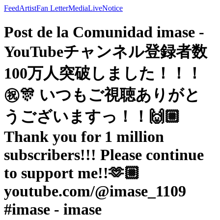
Feed
Artist
Fan Letter
Media
Live
Notice
Post de la Comunidad imase -
YouTubeチャンネル登録者数
100万人突破しました！！！
㊗️🎊 いつもご視聴ありがと
うございますっ！！🙌🏼
Thank you for 1 million
subscribers!!! Please continue
to support me!!🫶🏼
youtube.com/@imase_1109
#imase - imase