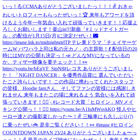
いっ！💪
CCMAありがとうございましたっ！！！✌️ おきゃ
わいいトロフィーもらったぜいっ！🏆 来年もアワードを頂
けるよう今年一年気合い入れて頑張っていきます！！応援よ
ろしくお願いします！
釜山in!!!
新曲「#ミッドナイトガー
ル」の配信が1月15日(月)に決定だぜい！🌃
https://imase.lnk.to/midnightgirlTP テレ東ドラマ「チェイサーゲ
ームW パワハラ上司は私の元カノ」の主題歌！💃 配信日の20
時にはMVの公開も決定っ！📣 どんなMVになっているの
か、ティザー映像を要チェック！！👀
https://youtu.be/bEpVF_StpN8
#レコ大 ありがとうございまし
た！ 「NIGHT DANCER」を優秀作品賞に 選んでいただい
たこと誇らしいです！ この作品に携わってくれたスタッフ
の皆様、Hoodie famさん、そしてファンの皆様には感謝しき
れません 来年もまたこの場に来れるよう 気合いを入れて頑
張っていきます！✊🏻 ̖́- #レコード大賞
「ヒロイン」MVメイ
キング公開っ！！🦸‍♀️ https://youtu.be/A1IuMWsvkKQ 怪人やヒ
ーロー達との撮影楽しかった〜！✌️ 三輪車にも久しぶり(?)
に乗ったぜい🚲 是非ご覧ください！！👀 #imase #ヒロイン
COUNTDOWN JAPAN 23/24 ありがとうございましたぁ〜っ
っっ！！✌️ 最高のライブ納めになったぜっ！！ 来年も気合