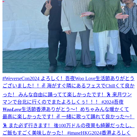
#WeverseCon2024 よろしく！
吾夜Woo Love生活節ありがとう
ございました！！✌️ 海がすぐ隣にあるフェスでChillくて良か
った！ みんな自由に踊ってて楽しかったです！🕺 来月ワン
マンで台北に行くのでまたよろしくぅ！！！ #2024吾夜
𝑾𝒐𝒐𝑳𝒐𝒗𝒆生活節
香港ありがとう〜！めちゃみんな暖かくて
最高に楽しかったです！✌️ 一緒に歌って踊れて良かった〜！
🕺 また必ず行きます！ 後100万ドルの夜景も綺麗だったし、
ご飯もすごく美味しかった！ #imaseHKG2024
香港よろしく