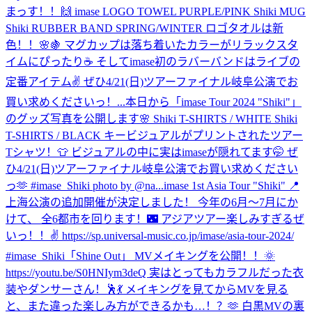
まっす！！🙌 imase LOGO TOWEL PURPLE/PINK Shiki MUG
Shiki RUBBER BAND SPRING/WINTER ロゴタオルは新
色！！🌸🍇 マグカップは落ち着いたカラーがリラックスタ
イムにぴったり☕️ そしてimase初のラバーバンドはライブの
定番アイテム✌️ ぜひ4/21(日)ツアーファイナル岐阜公演でお
買い求めくださいっ！...
本日から「imase Tour 2024 "Shiki"」
のグッズ写真を公開します🌸 Shiki T-SHIRTS / WHITE Shiki
T-SHIRTS / BLACK キービジュアルがプリントされたツアー
Tシャツ！👕 ビジュアルの中に実はimaseが隠れてます🤭 ぜ
ひ4/21(日)ツアーファイナル岐阜公演でお買い求めください
っ🫶 #imase_Shiki photo by @na...
imase 1st Asia Tour "Shiki" 📍
上海公演の追加開催が決定しました！ 今年の6月〜7月にか
けて、 全6都市を回ります！🌃 アジアツアー楽しみすぎるぜ
いっ！！✌️ https://sp.universal-music.co.jp/imase/asia-tour-2024/
#imase_Shiki
「Shine Out」 MVメイキングを公開！！🌞
https://youtu.be/S0HNIym3deQ 実はとってもカラフルだった衣
装やダンサーさん！🕺💃 メイキングを見てからMVを見る
と、また違った楽しみ方ができるかも…！？🫶 白黒MVの裏