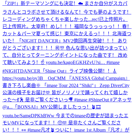
「ZIP!」新テーマソングにも決定！☁️ まさか自分がスカパ
ラさんとコラボさせて頂けるなんて！今でも夢のようです！
レコーディングめちゃくちゃ楽しかった...
rec!
已上传照片。
已上传照片。
太宰府！
めし！！！
福岡なうっっっっ！！
春！
カット＆パーマ
夏って感じ！
東京にかえるっ！！！
北海道つ
いた！
「NIGHT DANCER」MV2億回再生突破！！！ あり
がとうございます！！！㊗️🎊 色んな思い出が詰つまってい
て、自分とってターニングポイントになった曲です！ 改め
て聴いてみよう！☝️ youtu.be/kagoEGKHZvU?si… #imase
#NIGHTDANCER
「Shine Out」ライブ映像公開！！🎸
https://youtu.be/oy3B__OqCMM 『ANESSA Global Campaign』
書き下ろし楽曲🌞 「imase Tour 2024 "Shiki"」 Zepp DiverCity
公演の様子をお届け🫶 皆がノリノリで踊ってくれて嬉しか
った〜💃🕺 是非ご覧くださいっ🎥 #imase #ShineOut #アネッサ
@a...
「BONSAI」MV公開しましたっっ！🪴🎞
youtu.be/SamgDPKhBWw 今までのimaseの歴史が詰まったエ
モいMVになってます！！🥺🫶 是非たくさんご覧くださ
い！！！👀 #imase凡才🪴
ついに！imase 1st Album『凡才』が