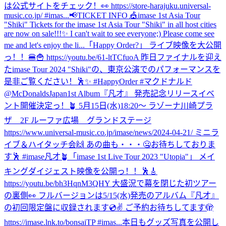
は公式サイトをチェック！👀 https://store-harajuku.universal-
music.co.jp/ #imas...
📢TICKET INFO 🎪imase 1st Asia Tour
"Shiki" Tickets for the imase 1st Asia Tour "Shiki" in all host cities
are now on sale!!!✨ I can't wait to see everyone;) Please come see
me and let's enjoy the li...
「Happy Order?」 ライブ映像を大公開
っ！！🍔🍟 https://youtu.be/61-ltTCfuoA 昨日ファイナルを迎え
たimase Tour 2024 "Shiki"の、東京公演でのパフォーマンスを
是非ご覧ください！🕺✨ #HappyOrder #マクドナルド
@McDonaldsJapan
1st Album『凡才』 発売記念リリースイベ
ント開催決定っ！🪴 5月15日(水)18:20〜 ラゾーナ川崎プラ
ザ 2F ルーファ広場 グランドステージ
https://www.universal-music.co.jp/imase/news/2024-04-21/ ミニラ
イブ＆ハイタッチ会🙌 あの曲も・・・🤐お待ちしておりま
す🕺 #imase凡才🪴
「imase 1st Live Tour 2023 "Utopia"」 メイ
キングダイジェスト映像を公開っ！！🕺🎸
https://youtu.be/bh3HqnM3QHY 大盛況で幕を閉じた初ツアー
の裏側👀 フルバージョンは5/15(水)発売のアルバム『凡才』
の初回限定盤に収録されます💿✌️ ご予約お待ちしてます🫣
https://imase.lnk.to/bonsaiTP #imas...
本日もグッズ写真を公開し