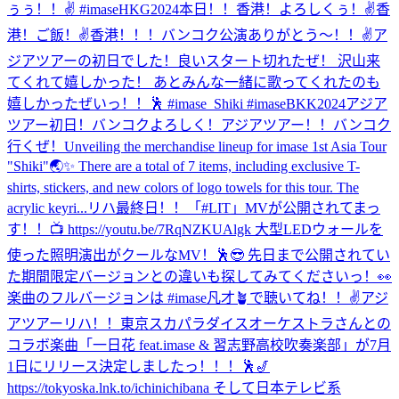
ぅぅ！！✌️ #imaseHKG2024
本日！！香港！よろしくぅ！✌️
香
港！ご飯！
✌️
香港！！！
バンコク公演ありがとう〜！！✌️ア
ジアツアーの初日でした！良いスタート切れたぜ！ 沢山来
てくれて嬉しかった！ あとみんな一緒に歌ってくれたのも
嬉しかったぜいっ！！🕺 #imase_Shiki #imaseBKK2024
アジア
ツアー初日！バンコクよろしく！
アジアツアー！！バンコク
行くぜ！
Unveiling the merchandise lineup for imase 1st Asia Tour
"Shiki"🌏✨ There are a total of 7 items, including exclusive T-
shirts, stickers, and new colors of logo towels for this tour. The
acrylic keyri...
リハ最終日！！
「#LIT」MVが公開されてまっ
す！！📺 https://youtu.be/7RqNZKUAlgk 大型LEDウォールを
使った照明演出がクールなMV！🕺😎 先日まで公開されてい
た期間限定バージョンとの違いも探してみてくださいっ！👀
楽曲のフルバージョンは #imase凡才🪴で聴いてね！！✌️
アジ
アツアーリハ！！
東京スカパラダイスオーケストラさんとの
コラボ楽曲「一日花 feat.imase & 習志野高校吹奏楽部」が7月
1日にリリース決定しましたっ！！！🕺🎷
https://tokyoska.lnk.to/ichinichibana そして日本テレビ系