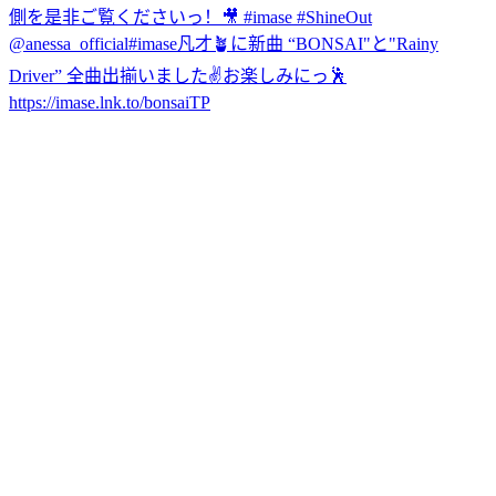
側を是非ご覧くださいっ！🎥 #imase #ShineOut
@anessa_official
#imase凡才🪴に新曲 “BONSAI"と"Rainy
Driver” 全曲出揃いました✌️お楽しみにっ🕺
https://imase.lnk.to/bonsaiTP