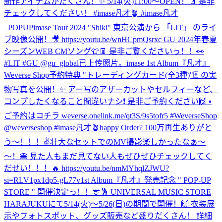
新作アイテムがたくさん！✨ 5/14(火)11:00〜OPEN！🚪 是非
チェックしてください！ #imase凡才🪴 #imase凡才
_POPUP
imase Tour 2024 "Shiki" 東京公演から 「LIT」 のライ
ブ映像公開！🎥 https://youtu.be/wnHCpmQsrxc GU 2024年春夏
シーズンWEB CMソング👕👖 是非ご覧くださいっ！！👀
#LIT #GU @gu_global
已上传照片。
imase 1st Album『凡才』
Weverse Shop予約特典 "トレーディングカード(全3種)"🃏 の実
物写真を公開！✨ アー写のアザーカットやセルフィーなど、
コンプしたくなること間違いナシ❗️ 是非ご予約ください🙌 ▪︎
ご予約はコチラ weverse.onelink.me/qt3S/9s5tofr5 #WeverseShop
@weverseshop #imase凡才🪴
happy Order? 100万再生ありがと
う〜！！！✌️壮大なセットでのMV撮影楽しかったなぁ〜
〜！🍔 見た人もまだ見てない人もぜひぜひチェックしてく
だせい！！！🔥 https://youtu.be/nmMYhqlZJWU?
si=RLV1px1dp5-gL77v
1st Album『凡才』発売記念 " POP-UP
STORE " 開催決定っ！！🎊🕺 UNIVERSAL MUSIC STORE
HARAJUKUにて5/14(火)〜5/26(日)の期間で開催！🙌 衣装展
示やフォトスポット、グッズ販売など盛りだくさん！ 詳細