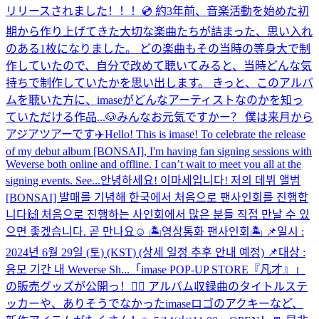
リリースされました！！！💿 約3年前、音楽活動を始めた初
期から作り上げてきた大切な楽曲たちが詰まった、思い入れ
のある1枚になりました。 どの楽曲もその当時の等身大で制
作していたので、自分で改めて聴いてみると、当時どんな気
持ちで制作していたかを思い出します。 きっと、このアルバ
ムを聴いた方に、imaseがどんなアーティストなのかを知っ
ていただける作品...
🐶
みんなお元気ですかー？ 僕は来月から
アジアツアーです✈️
Hello! This is imase! To celebrate the release
of my debut album [BONSAI], I'm having fan signing sessions with
Weverse both online and offline. I can’t wait to meet you all at the
signing events. See...
안녕하세요! 이마세입니다! 저의 데뷔 앨범
[BONSAI] 발매를 기념해 한국에서 처음으로 팬사인회를 진행합
니다🙌 처음으로 진행하는 사인회에서 많은 분들 직접 만날 수 있
으면 좋겠습니다. 곧 만나요☺️ 🏝영상통화 팬사인회🏝 📌일시 :
2024년 6월 29일 (토) (KST) (상세 일정 추후 안내 예정) 📌대상 :
응모 기간 내 Weverse Sh...
「imase POP-UP STORE『凡才』」
の販売グッズが公開っ！✌🏼 アルバム収録曲のタイトルステ
ッカーや、ありそうでなかったimaseロゴのアクキーなど、