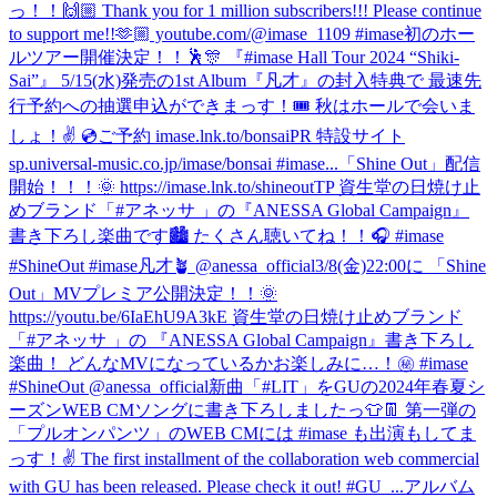
っ！！🙌🏼 Thank you for 1 million subscribers!!! Please continue
to support me!!🫶🏼 youtube.com/@imase_1109 #imase
初のホー
ルツアー開催決定！！🕺🎊 『#imase Hall Tour 2024 “Shiki-
Sai”』 5/15(水)発売の1st Album『凡才』の封入特典で 最速先
行予約への抽選申込ができまっす！🎟 秋はホールで会いま
しょ！✌️ 💿ご予約 imase.lnk.to/bonsaiPR 特設サイト
sp.universal-music.co.jp/imase/bonsai #imase...
「Shine Out」配信
開始！！！🌞 https://imase.lnk.to/shineoutTP 資生堂の日焼け止
めブランド「#アネッサ 」の『ANESSA Global Campaign』
書き下ろし楽曲です🏙️ たくさん聴いてね！！🎧 #imase
#ShineOut #imase凡才🪴 @anessa_official
3/8(金)22:00に 「Shine
Out」MVプレミア公開決定！！🌞
https://youtu.be/6IaEhU9A3kE 資生堂の日焼け止めブランド
「#アネッサ 」の 『ANESSA Global Campaign』書き下ろし
楽曲！ どんなMVになっているかお楽しみに…！㊙️ #imase
#ShineOut @anessa_official
新曲「#LIT」をGUの2024年春夏シ
ーズンWEB CMソングに書き下ろしましたっ👕👖 第一弾の
「プルオンパンツ」のWEB CMには #imase も出演もしてま
っす！✌️ The first installment of the collaboration web commercial
with GU has been released. Please check it out! #GU_...
アルバム