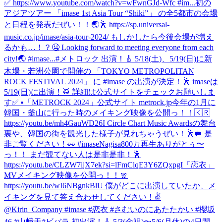
✅ https://www.youtube.com/watch?v=wFwnGJd-Wfc #im...
初の
アジアツアー 「imase 1st Asia Tour “Shiki”」 の全5都市の会場
と日程を発表だぜい！！🌏🕺 https://sp.universal-
music.co.jp/imase/asia-tour-2024/ もしかしたら今後会場が増え
るかも…！？🤐 Looking forward to meeting everyone from each
city!🌏 #imase...
#メトロック 出演！🎸 5/18(土)、5/19(日)に新
木場・若洲公園で開催の 「TOKYO METROPOLITAN
ROCK FESTIVAL 2024」 に #imase の出演が決定！🕺 imaseは
5/19(日)に出演！🥁 詳細は公式サイトをチェックお願いしま
す✅ ▪︎「METROCK 2024」公式サイト metrock.jp
今年の1月に
韓国・釜山に行った時のメイキング映像を公開っ！！🇰🇷
https://youtu.be/mh4GauWD26I Circle Chart Music Awardsの舞台
裏や、韓国の街を観光した様子が見れちゃうぜい！🕺🪩 是
非ご覧ください！👀 #imase
Nagisa800万再生ありがとぅ〜
っ！！ まだ観てない人は是非是非！🕺
https://youtu.be/CLZW7ijX7ek?si=lFmClqE3Y6ZQxpgI
「恋衣」
MVメイキング映像を公開っ！！🧣
https://youtu.be/wI6NBgnkBlU 僕がどこに出演していたか、メ
イキングを見て答え合わせしてください！✌️
@Kirin_Company #imase #恋衣 #さむいのにあたたかい #櫻坂
46 #山﨑天
#ビバラ 初出演！🎸 5/3(金祝)〜5/6(月休)の4日間、