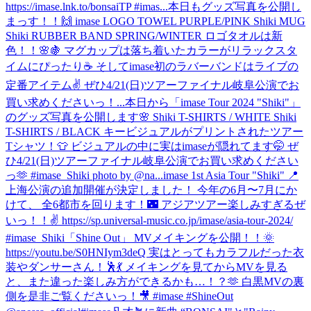
https://imase.lnk.to/bonsaiTP #imas...
本日もグッズ写真を公開し
まっす！！🙌 imase LOGO TOWEL PURPLE/PINK Shiki MUG
Shiki RUBBER BAND SPRING/WINTER ロゴタオルは新
色！！🌸🍇 マグカップは落ち着いたカラーがリラックスタ
イムにぴったり☕️ そしてimase初のラバーバンドはライブの
定番アイテム✌️ ぜひ4/21(日)ツアーファイナル岐阜公演でお
買い求めくださいっ！...
本日から「imase Tour 2024 "Shiki"」
のグッズ写真を公開します🌸 Shiki T-SHIRTS / WHITE Shiki
T-SHIRTS / BLACK キービジュアルがプリントされたツアー
Tシャツ！👕 ビジュアルの中に実はimaseが隠れてます🤭 ぜ
ひ4/21(日)ツアーファイナル岐阜公演でお買い求めください
っ🫶 #imase_Shiki photo by @na...
imase 1st Asia Tour "Shiki" 📍
上海公演の追加開催が決定しました！ 今年の6月〜7月にか
けて、 全6都市を回ります！🌃 アジアツアー楽しみすぎるぜ
いっ！！✌️ https://sp.universal-music.co.jp/imase/asia-tour-2024/
#imase_Shiki
「Shine Out」 MVメイキングを公開！！🌞
https://youtu.be/S0HNIym3deQ 実はとってもカラフルだった衣
装やダンサーさん！🕺💃 メイキングを見てからMVを見る
と、また違った楽しみ方ができるかも…！？🫶 白黒MVの裏
側を是非ご覧くださいっ！🎥 #imase #ShineOut