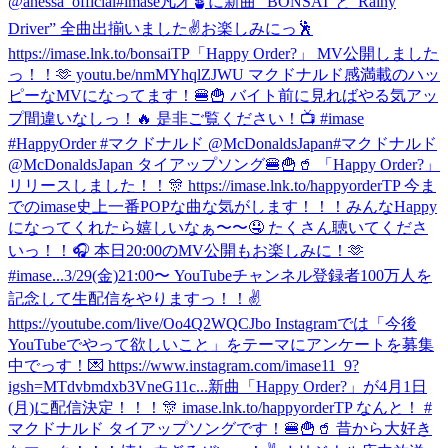
@anessa_official
#imase凡才🪴に新曲 “BONSAI"と"Rainy
Driver” 全曲出揃いました✌️お楽しみにっ🕺
https://imase.lnk.to/bonsaiTP
「Happy Order?」 MV公開しました
っ！！🫶 youtu.be/nmMYhqlZJWU マクドナルド感満載のハッ
ピーなMVになってます！🍔🍟 バイト前に見ればやる気アッ
プ間違いなしっ！🔥 是非ご覧ください！📺 #imase
#HappyOrder #マクドナルド @McDonaldsJapan
#マクドナルド
@McDonaldsJapan タイアップソング🍔🍟🥤 「Happy Order?」
リリースしました！！🎊 https://imase.lnk.to/happyorderTP 今ま
でのimase史上一番POPな曲な気がします！！！みんなHappy
になってくれたら嬉しいなぁ〜〜🤤 たくさん聴いてくださ
いっ！！🎧 本日20:00のMV公開もお楽しみに！🫶
#imase...
3/29(金)21:00〜 YouTubeチャンネル登録者100万人を
記念して生配信をやりますっ！！✌️
https://youtube.com/live/Oo4Q2WQCJbo Instagramでは「今後
YouTubeでやって欲しいこと」をテーマにアンケートを募集
中でっす！💌 https://www.instagram.com/imase11_9?
igsh=MTdvbmdxb3VneG11c...
新曲「Happy Order?」が4月1日
(月)に配信決定！！！🎊 imase.lnk.to/happyorderTP なんと！ #
マクドナルド タイアップソングです！🍔🍟🥤 昔から大好き