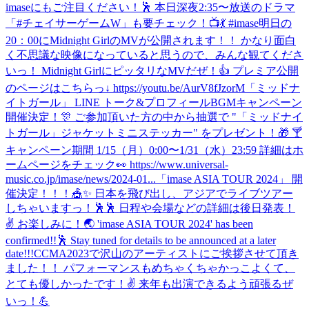
imaseにもご注目ください！🕺 本日深夜2:35〜放送のドラマ
「#チェイサーゲームW」も要チェック！📺💃 #imase
明日の
20：00にMidnight GirlのMVが公開されます！！ かなり面白
く不思議な映像になっていると思うので、みんな観てくださ
いっ！ Midnight GirlにピッタリなMVだぜ！👍 プレミア公開
のページはこちらっ↓ https://youtu.be/AurV8fJzorM
「ミッドナ
イトガール」 LINE トーク&プロフィールBGMキャンペーン
開催決定！🎊 ご参加頂いた方の中から抽選で "「ミッドナイ
トガール」ジャケットミニステッカー" をプレゼント！🎁 🍸
キャンペーン期間 1/15（月）0:00〜1/31（水）23:59 詳細はホ
ームページをチェック👀 https://www.universal-
music.co.jp/imase/news/2024-01...
「imase ASIA TOUR 2024」 開
催決定！！！🎪✨ 日本を飛び出し、アジアでライブツアー
しちゃいますっ！🕺🕺 日程や会場などの詳細は後日発表！
✌️ お楽しみに！🌏 'imase ASIA TOUR 2024' has been
confirmed!!🕺 Stay tuned for details to be announced at a later
date!!!
CCMA2023で沢山のアーティストにご挨拶させて頂き
ました！！ パフォーマンスもめちゃくちゃかっこよくて、
とても優しかったです！✌️ 来年も出演できるよう頑張るぜ
いっ！💪