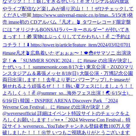
なマック！！！嬉しすぎるぜいっ！✌️ オリジナル店内放送
やライブ配信など楽しみが盛り沢山！！！ぜひチェックして
ください🫶🏼 https://www.universal-music.co.jp/imas...
5/15(水)発
売 imase初の CDアルバム『凡才』🪴 タワーレコード限定盤
には "オリジナルBONSAIラバーキーホルダー" が付いてき
まっす！！🎁 実物はぷっくりしててかわちい！✌️ ご予約は
コチラ！！⬇️ https://tower.jp/article/feature_item/2024/03/02/0701
#imase凡才🪴
広島着いたぞぉぉぉ〜！🍁🍟
#サマソニ 出演決
定！🔥 「SUMMER SONIC 2024」 に #imase の出演が決定し
たぜいっ！！ summersonic.com 8/17(土) 東京公演・ZOZOマリ
ンスタジアム＆幕張メッセ 8/18(日) 大阪公演・万博記念公園
両日出演します！！去年より更にパワーアップしたimaseが
魅せれるよう頑張るぜ！！！熱い夏フェスにしましょう！！
よろしくぅ！✌️ @summer_so...
海外フェス出演！🌏 6/15(土)、
6/16(日) 韓国・INSPIRE ARENA Discovery Park 「2024
Weverse Con Festival」 に #imase の出演が決定！🎉
@weverseofficial 詳細はイベント特設サイトのチェックをよ
ろしくお願いします！✅👀 ▪「2024 Weverse Con Festival」特
設サイト weverseco...
YouTubeチャンネル登録者数100万人突
破しました！！！㊗️🎊 いつもご視聴ありがとうございます