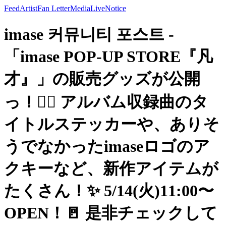
Feed
Artist
Fan Letter
Media
Live
Notice
imase 커뮤니티 포스트 -
「imase POP-UP STORE『凡
才』」の販売グッズが公開
っ！✌🏼 アルバム収録曲のタ
イトルステッカーや、ありそ
うでなかったimaseロゴのア
クキーなど、新作アイテムが
たくさん！✨ 5/14(火)11:00〜
OPEN！🚪 是非チェックして