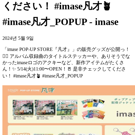
ください！ #imase凡才🪴
#imase凡才_POPUP - imase
2024년 5월 9일
「imase POP-UP STORE『凡才』」の販売グッズが公開っ！
✌🏼 アルバム収録曲のタイトルステッカーや、ありそうでな
かったimaseロゴのアクキーなど、新作アイテムがたくさ
ん！✨ 5/14(火)11:00〜OPEN！🚪 是非チェックしてくださ
い！ #imase凡才🪴 #imase凡才_POPUP