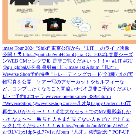
imase Tour 2024 "Shiki" 東京公演から 「LIT」 のライブ映像
公開！🎥 https://youtu.be/wnHCpmQsrxc GU 2024年春夏シーズ
ンWEB CMソング👕👖 是非ご覧くださいっ！！👀 #LIT #GU
@gu_global
사진을 올렸습니다.
imase 1st Album『凡才』
Weverse Shop予約特典 "トレーディングカード(全3種)"🃏 の実
物写真を公開！✨ アー写のアザーカットやセルフィーな
ど、コンプしたくなること間違いナシ❗️ 是非ご予約ください
🙌 ▪︎ご予約はコチラ weverse.onelink.me/qt3S/9s5tofr5
#WeverseShop @weverseshop #imase凡才🪴
happy Order? 100万
再生ありがとう〜！！！✌️壮大なセットでのMV撮影楽しか
ったなぁ〜〜！🍔 見た人もまだ見てない人もぜひぜひチェ
ックしてくだせい！！！🔥 https://youtu.be/nmMYhqlZJWU?
si=RLV1px1dp5-gL77v
1st Album『凡才』発売記念 " POP-UP