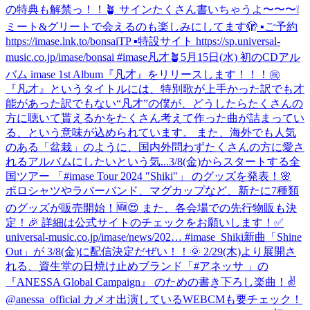
の特典も解禁っ！！🪴 サインたくさん書いちゃうよ〜〜〜❕
ミート&グリートで会えるのも楽しみにしてます🫣 ▪️ご予約
https://imase.lnk.to/bonsaiTP ▪️特設サイト https://sp.universal-
music.co.jp/imase/bonsai #imase凡才🪴
5月15日(水) 初のCDアル
バム imase 1st Album『凡才』をリリースします！！！㊗
『凡才』というタイトルには、特別歌が上手かった訳でも才
能があった訳でもない“凡才”の僕が、どうしたらたくさんの
方に聴いて貰えるかをたくさん考えて作った曲が詰まってい
る、という意味が込められています。 また、海外でも人気
のある「盆栽」のように、国内外問わずたくさんの方に愛さ
れるアルバムにしたいという気...
3/8(金)からスタートする全
国ツアー 「#imase Tour 2024 "Shiki"」 のグッズを発表！🌸
ポロシャツやラバーバンド、マグカップなど、新たに7種類
のグッズが販売開始！🆕😍 また、各会場での先行物販も決
定！🎉 詳細は公式サイトのチェックをお願いします！✅
universal-music.co.jp/imase/news/202… #imase_Shiki
新曲「Shine
Out」が 3/8(金)に配信決定だぜい！！🌞 2/29(木)より展開さ
れる、資生堂の日焼け止めブランド「#アネッサ 」の
『ANESSA Global Campaign』 のための書き下ろし楽曲！✌️
@anessa_official カメオ出演しているWEBCMも要チェック！