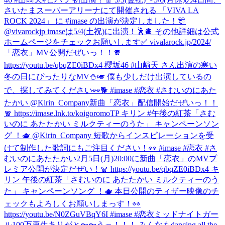
さいたまスーパーアリーナにて開催される 「VIVA LA
ROCK 2024」 に #imase の出演が決定しました！🎊
@vivarockjp imaseは5/4(土祝)に出演！🕺🪩 その他詳細は公式
ホームページをチェックお願いします✅ vivalarock.jp/2024/
「恋衣」MV公開だぜいっ！！🧣
https://youtu.be/qbqZE0iBDx4 櫻坂46 #山﨑天 さん出演の寒い
冬の日にぴったりなMV⛄️🎺 僕も少しだけ出演しているの
で、探してみてください👀🐕 #imase #恋衣 #さむいのにあた
たかい @Kirin_Company
新曲「恋衣」配信開始だぜいっ！！
🧣 https://imase.lnk.to/koigoromoTP キリン #午後の紅茶「さむ
いのに あたたかい ミルクティーのうた」 キャンペーンソン
グ ！🫖 @Kirin_Company 短歌からインスピレーションを受
けて制作した歌詞にもご注目ください！👀 #imase #恋衣 #さ
むいのにあたたかい
2月5日(月)20:00に新曲「恋衣」のMVプ
レミア公開が決定だぜい！🧣 https://youtu.be/qbqZE0iBDx4 キ
リン 午後の紅茶「さむいのに あたたかい ミルクティーのう
た」 キャンペーンソング ！🫖 本日公開のティザー映像のチ
ェックもよろしくお願いしまっす！👀
https://youtu.be/N0ZGuVBqY6I #imase #恋衣
ミッドナイトガー
ル100万再生ありがと〜〜うっ！！！ みんなもdancing all the