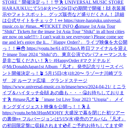
STORE " 開催決定っ！！🎊🕺 UNIVERSAL MUSIC STORE
HARAJUKUにて5/14(火)〜5/26(日)の期間で開催！🙌 衣装展
示やフォトスポット、グッズ販売など盛りだくさん！ 詳細
は公式サイトをチェック！👀 https://store-harajuku.universal-
music.co.jp/ #imas...
📢TICKET INFO 🎪imase 1st Asia Tour
"Shiki" Tickets for the imase 1st Asia Tour "Shiki" in all host cities
are now on sale!!!✨ I can't wait to see everyone;) Please come see
me and let's enjoy the li...
「Happy Order?」 ライブ映像を大公開
っ！！🍔🍟 https://youtu.be/61-ltTCfuoA 昨日ファイナルを迎え
たimase Tour 2024 "Shiki"の、東京公演でのパフォーマンスを
是非ご覧ください！🕺✨ #HappyOrder #マクドナルド
@McDonaldsJapan
1st Album『凡才』 発売記念リリースイベ
ント開催決定っ！🪴 5月15日(水)18:20〜 ラゾーナ川崎プラ
ザ 2F ルーファ広場 グランドステージ
https://www.universal-music.co.jp/imase/news/2024-04-21/ ミニラ
イブ＆ハイタッチ会🙌 あの曲も・・・🤐お待ちしておりま
す🕺 #imase凡才🪴
「imase 1st Live Tour 2023 "Utopia"」 メイ
キングダイジェスト映像を公開っ！！🕺🎸
https://youtu.be/bh3HqnM3QHY 大盛況で幕を閉じた初ツアー
の裏側👀 フルバージョンは5/15(水)発売のアルバム『凡才』
の初回限定盤に収録されます💿✌️ ご予約お待ちしてます🫣