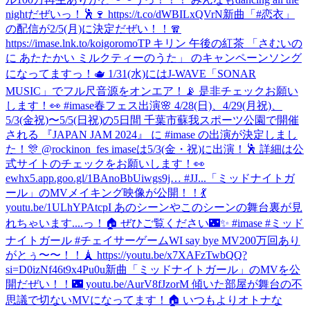
nightだぜいっ！🕺🍷 https://t.co/dWBILxQVrN
新曲「#恋衣」
の配信が2/5(月)に決定だぜい！！🧣
https://imase.lnk.to/koigoromoTP キリン 午後の紅茶 「さむいの
に あたたかい ミルクティーのうた」 のキャンペーンソング
になってますっ！🫖 1/31(水)にはJ-WAVE「SONAR
MUSIC」でフル尺音源をオンエア！📡 是非チェックお願い
します！👀 #imase
春フェス出演🌸 4/28(日)、4/29(月祝)、
5/3(金祝)〜5/5(日祝)の5日間 千葉市蘇我スポーツ公園で開催
される 『JAPAN JAM 2024』 に #imase の出演が決定しまし
た！🎊 @rockinon_fes imaseは5/3(金・祝)に出演！🕺 詳細は公
式サイトのチェックをお願いします！👀
ewhx5.app.goo.gl/1BAnoBbUiwgs9j… #JJ...
「ミッドナイトガ
ール」のMVメイキング映像が公開！！💃
youtu.be/1ULhYPAtcpI あのシーンやこのシーンの舞台裏が見
れちゃいます....っ！🏠 ぜひご覧ください🌃✨ #imase #ミッド
ナイトガール #チェイサーゲームW
I say bye MV200万回あり
がとぅ〜〜！！🗼 https://youtu.be/x7XAFzTwbQQ?
si=D0izNf46t9x4Pu0u
新曲「ミッドナイトガール」のMVを公
開だぜい！！🌃 youtu.be/AurV8fJzorM 傾いた部屋が舞台の不
思議で切ないMVになってます！🏠 いつもよりオトナな