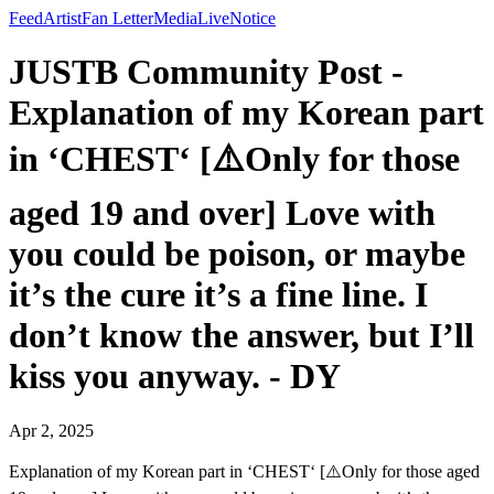
Feed
Artist
Fan Letter
Media
Live
Notice
JUSTB Community Post -
Explanation of my Korean part
in ‘CHEST‘ [⚠️Only for those
aged 19 and over] Love with
you could be poison, or maybe
it’s the cure it’s a fine line. I
don’t know the answer, but I’ll
kiss you anyway. - DY
Apr 2, 2025
Explanation of my Korean part in ‘CHEST‘ [⚠️Only for those aged