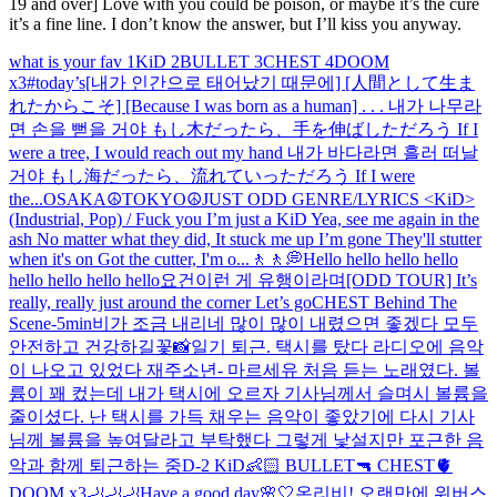
19 and over] Love with you could be poison, or maybe it’s the cure
it’s a fine line. I don’t know the answer, but I’ll kiss you anyway.
what is your fav 1KiD 2BULLET 3CHEST 4DOOM
x3
#today’s
[내가 인간으로 태어났기 때문에] [人間として生ま
れたからこそ] [Because I was born as a human] . . . 내가 나무라
면 손을 뻗을 거야 もし木だったら、手を伸ばしただろう If I
were a tree, I would reach out my hand 내가 바다라면 흘러 떠날
거야 もし海だったら、流れていっただろう If I were
the...
OSAKA☮️
TOKYO☮️
JUST ODD GENRE/LYRICS <KiD>
(Industrial, Pop) / Fuck you I’m just a KiD Yea, see me again in the
ash No matter what they did, It stuck me up I’m gone They'll stutter
when it's on Got the cutter, I'm o...
🚶🚶💭
Hello hello hello hello
hello hello hello hello
요건
이런 게 유행이라며
[ODD TOUR] It’s
really, really just around the corner Let’s go
CHEST Behind The
Scene
-5min
비가 조금 내리네 많이 많이 내렸으면 좋겠다 모두
안전하고 건강하길
꽃📸
일기 퇴근. 택시를 탔다 라디오에 음악
이 나오고 있었다 재주소년- 마르세유 처음 듣는 노래였다. 볼
륨이 꽤 컸는데 내가 택시에 오르자 기사님께서 슬며시 볼륨을
줄이셨다. 난 택시를 가득 채우는 음악이 좋았기에 다시 기사
님께 볼륨을 높여달라고 부탁했다 그렇게 낯설지만 포근한 음
악과 함께 퇴근하는 중
D-2 KiD👶🏻 BULLET🔫 CHEST🫀
DOOM x3🦶🦶🦶
Have a good day🌸🤍
온리비! 오랜만에 위버스