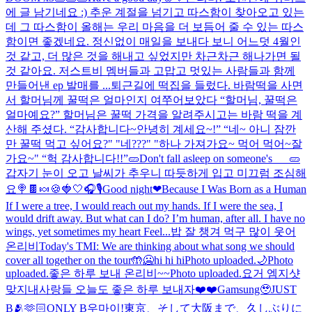
에 글 남기네요 :) 추운 계절을 넘기고 따스함이 찾아오고 있는
데 그 따스함이 올해는 우리 마음을 더 보듬어 줄 수 있는 따스
함이면 좋겠네요. 정신없이 매일을 보내다 보니 어느덧 4월인
것 같고, 더 많은 것을 해내고 싶었지만 차근차근 해나가면 될
것 같아요. 저스트비 멤버들과 고맙고 멋있는 사람들과 함께
만들어낸 ep 발매를 ...
퇴근길에 떡집을 들렀다. 바람떡을 사면
서 할머님께 꿀떡은 얼마인지 여쭈어보았다 “할머님, 꿀떡은
얼마예요?” 할머님은 꿀떡 가격을 알려주시고는 바람 떡을 계
산해 주셨다. “감사합니다~안녕히 계세요~!” “네~ 아니 잠깐
만 꿀떡 먹고 싶어요?" "네???" "하나 가져가요~ 먹어 먹어~잘
가요~" “헉 감사합니다!!”
🥒Don't fall asleep on someone's___🥒
갑자기 눈이 오고 날씨가 추우니 따듯하게 입고 미끄럼 조심해
요
🍭🍫🍬🍪
🍓🤍
🎧🎙️
Good night❤
Because I Was Born as a Human
If I were a tree, I would reach out my hands. If I were the sea, I
would drift away. But what can I do? I’m human, after all. I have no
wings, yet sometimes my heart Feel...
밥 잘 챙겨 먹구 많이 웃어
온리비
Today's TMI: We are thinking about what song we should
cover all together on the tour🤲
🥶hi hi hi
Photo uploaded.
🌙
Photo
uploaded.
좋은 하루 보내 온리비~~
Photo uploaded.
요거 엠지샷
맞지
내사랑들 오늘도 좋은 하루 보내자❤️❤️
Gamsung🥹
JUST
B🫂🫶🏻ONLY B
우마이!
東京、そして大阪まで、久しぶりに