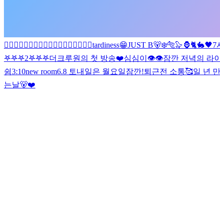
🧙‍♂️🧙‍♂️🧙‍♂️🧙‍♂️🧙‍♂️🧙‍♂️🧙‍♂️🧙‍♂️🧙‍♂️
tardiness😁
JUST B🐻‍❄️🐅🦭🦍🐈🐇
🖤
7
𖤐𖤐𖤐2
𖤐𖤐𖤐
더크루원의 첫 방송❤️
심심이
👁👁
잠깐 저녁의 라이
쉼
3:10
new room
6.8 토
내일은 월요일
잠깐!
퇴근전 소통🥰
일 년 
는날🐻❤️