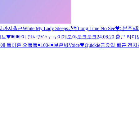
시까지
출근
While My Lady Sleeps🌙
☔
Long Time No See🖤
5분
주말
브🖤
빠빠이 인사만^^
ㅜㅠ
이게모야
토크토크
24.06.20 출근 라이
만에 돌아온 오둘둘
♥️1004♥️
보온병
Voice🖤
Quickie
금요일 퇴근 전
저