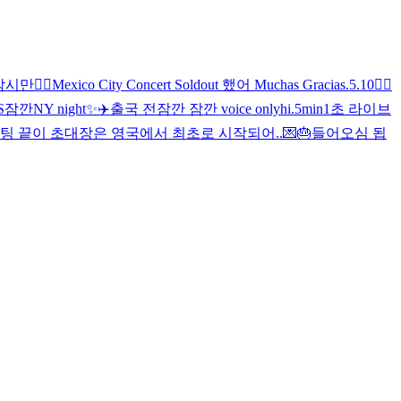
잠시만
🖐🏻
Mexico City Concert Soldout 했어 Muchas Gracias
.
5.10
🖐🏻
S
잠깐
NY night✨
✈️
출국 전
잠깐 잠깐 voice only
hi
.
5min
1초 라이브
팅 끝
이 초대장은 영국에서 최초로 시작되어..💌🎂
들어오심 됩