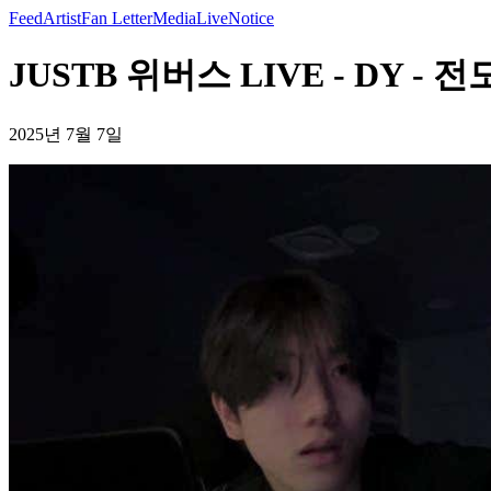
Feed
Artist
Fan Letter
Media
Live
Notice
JUSTB 위버스 LIVE - DY - 
2025년 7월 7일