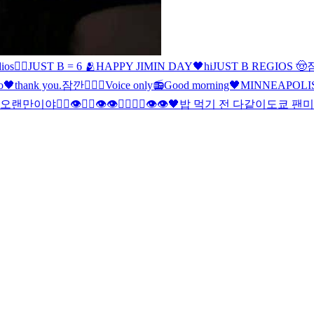
ios🖐🏻
JUST B = 6 🫂
HAPPY JIMIN DAY🖤
hi
JUST B REGIOS 🤠
o🖤
thank you
.
잠깐
🖐🏻
🖤
Voice only📻
Good morning🖤
MINNEAPOLI
오랜만이야
🖐🏻👁🖐🏻👁👁🖐🏻🖐🏻👁👁
🖤
밥 먹기 전 다같이
도쿄 팬미