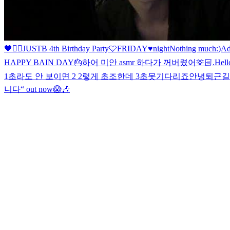
🖤
✌🏻
JUSTB 4th Birthday Party🩵
FRIDAY♥night
Nothing much:)
Ad
HAPPY BAIN DAY🎂
하
어 미안 asmr 하다가 꺼버렸어
🫶🏻
.
Hell
1초라도 안 보이면 2 2렇게 초조한데 3초못기다리죠
안녕
퇴근길
니다
“ out now
😱🎶