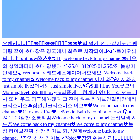
오랜만이야
🖐🏻👁🖐🏻👁👁🖐🏻🖐🏻👁👁
🖤
밥 먹기 전 다같이
도쿄 팬
미팅 끝
이 초대장은 영국에서 최초로 시작되어..💌🎂
들어오심
됩니다
“ out now
😱🎶
❄🧤
Hi, welcome back to my channel👁️
건우
의 생일파티에 초대 당했다! 🥳
25.01.31
2025.01.26
잠깐 눕방
미
안해요
🌙
Wednesday 웨드네스데이
어서오세요, Welcome back
to my channel🍌
Welcome back to my channel 어서 와👋
어서와요
just simple live2
어서와 Just simple live🎶
😃
Still I Luv You
굿모닝
Morning live🛌
StillllIllluvyou
집중에는 한계가 있다는 걸 오늘 다
시 또 배우고 퇴근해야겠다 그 전에 켜는 라이브
연말
잠깐
메리
크리스마스
🎄잠깐만
크리스마스 이브❤💚
Welcome back to my
channel🖤
Christmas Eve🖤
💥
Pookie Bain is coming to town🧑‍🎄
24.12.23
잠깐 소통타임
Welcome back to my channel 눈썹탈색 시
도😶
Welcome back to my channel🧡
Welcome to my channel🧡
늦
점 라이브
진짜 잠깐 라이브 퇴근전에
Welcome back to my
channel📍
잠깐 산책 라이브
🫥
Voice🖤
잠깐 쉬는시간!
🧙‍♂️🧙‍♂️🧙‍♂️