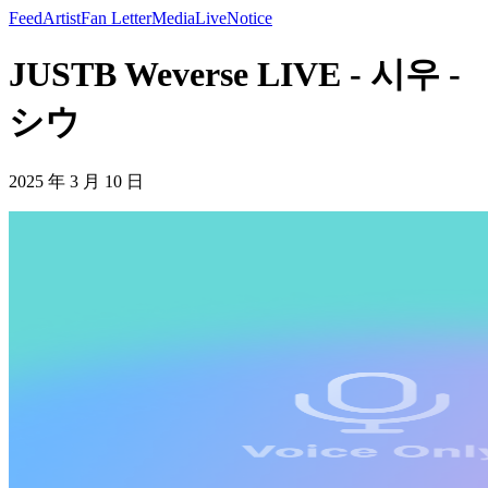
Feed
Artist
Fan Letter
Media
Live
Notice
JUSTB Weverse LIVE - 시우 -
シウ
2025 年 3 月 10 日