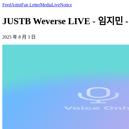
Feed
Artist
Fan Letter
Media
Live
Notice
JUSTB Weverse LIVE - 임지민 
2025 年 8 月 3 日