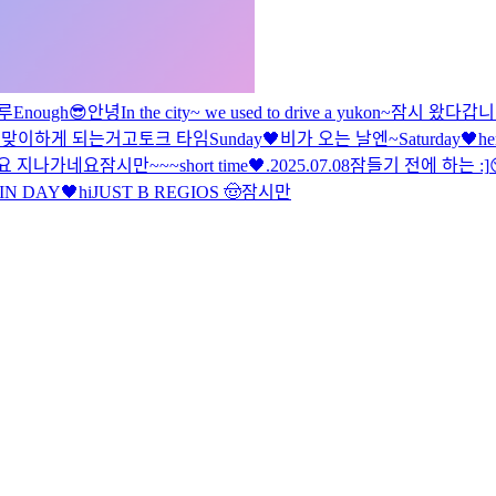
루
Enough😎
안녕
In the city~ we used to drive a yukon~
잠시 왔다갑
 맞이하게 되는거고
토크 타임
Sunday🖤
비가 오는 날엔~
Saturday🖤
he
요 지나가네요
잠시만~~~
short time🖤
.
2025.07.08
잠들기 전에 하는 :]
IN DAY🖤
hi
JUST B REGIOS 🤠
잠시만