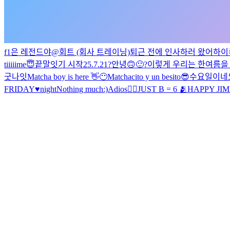
f1은 레전드야
@회트 (회사 트레이닝)
퇴근 전에 인사하러 왔어
하이
tiiiiime😇
끝말잇기 시작
25.7.21
?안녕🙃🙂?
이렇게 우리는 한여름을
굿나잇
Matcha boy is here 👋😶
Matchacito y un besito😎
수요일이네
FRIDAY♥night
Nothing much:)
Adios🖐🏻
JUST B = 6 🫂
HAPPY JIM