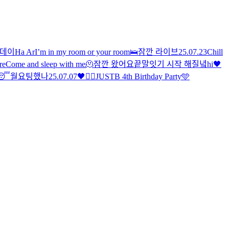
니데이
Ha Ar
I’m in my room or your room🛌
잠깐 라이브
25.07.23
Chill
re
Come and sleep with me🫠
잠깐 왔어요
끝말잇기 시작 해질녘
hi
🖤
😴
월요팅했나
25.07.07
🖤
✌🏻
JUSTB 4th Birthday Party🩵