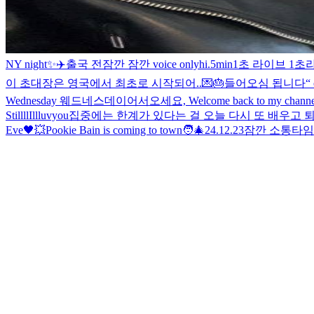
NY night✨
✈️
출국 전
잠깐 잠깐 voice only
hi
.
5min
1초 라이브 1초
이 초대장은 영국에서 최초로 시작되어..💌🎂
들어오심 됩니다
“
Wednesday 웨드네스데이
어서오세요, Welcome back to my channe
StillllIllluvyou
집중에는 한계가 있다는 걸 오늘 다시 또 배우고 
Eve🖤
💥
Pookie Bain is coming to town🧑‍🎄
24.12.23
잠깐 소통타임