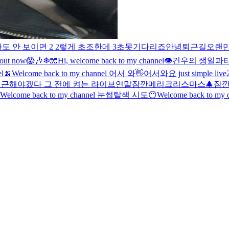
라도 안 보이면 2 2렇게 초조한데 3초못기다리죠
안녕
퇴근길
오랜
 out now
😱🎶
❄🧤
Hi, welcome back to my channel👁️
건우의 생일파티에
l🍌
Welcome back to my channel 어서 와👋
어서와요 just simple live
퇴근해야겠다 그 전에 켜는 라이브
연말
잠깐
메리크리스마스
🎄잠
Welcome back to my channel 눈썹탈색 시도😶
Welcome back to my 