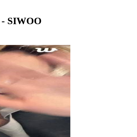
우 - SIWOO