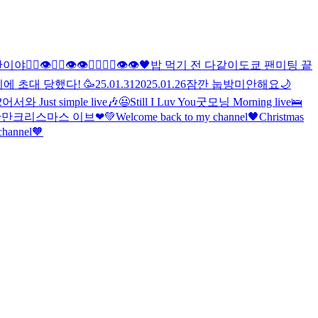
만이야
🖐🏻👁🖐🏻👁👁🖐🏻🖐🏻👁👁
🖤
밥 먹기 전 다같이
도쿄 팬미팅 끝
 초대 당했다! 🥳
25.01.31
2025.01.26
잠깐 눕방
미안해요
🌙
2
어서와 Just simple live🎶
😃
Still I Luv You
굿모닝 Morning live🛌
깐만
크리스마스 이브❤💚
Welcome back to my channel🖤
Christmas
channel🧡