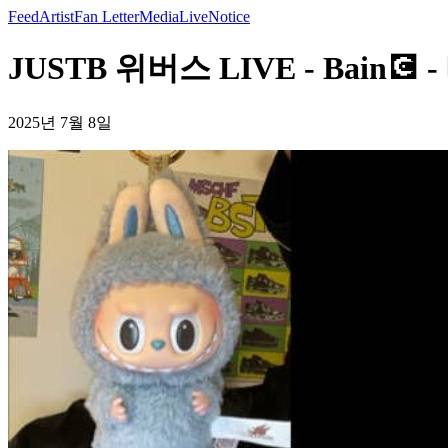
Feed
Artist
Fan Letter
Media
Live
Notice
JUSTB 위버스 LIVE - Bain💽 
2025년 7월 8일