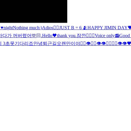
♥night
Nothing much:)
Adios🖐🏻
JUST B = 6 🫂
HAPPY JIMIN DAY
r 하다가 꺼버렸어
🫶🏻
.
Hello🖤
thank you
.
잠깐
🖐🏻
🖤
Voice only📻
Good 
한데 3초못기다리죠
안녕
퇴근길
오랜만이야
🖐🏻👁🖐🏻👁👁🖐🏻🖐🏻👁👁
