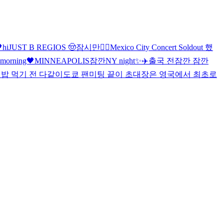

hi
JUST B REGIOS 🤠
잠시만
🖐🏻
Mexico City Concert Soldout 했
morning🖤
MINNEAPOLIS
잠깐
NY night✨
✈️
출국 전
잠깐 잠깐

밥 먹기 전 다같이
도쿄 팬미팅 끝
이 초대장은 영국에서 최초로