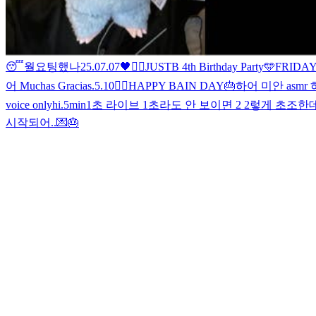
😴
월요팅했나
25.07.07
🖤
✌🏻
JUSTB 4th Birthday Party🩵
FRIDAY
어 Muchas Gracias
.
5.10
🖐🏻
HAPPY BAIN DAY🎂
하
어 미안 asm
voice only
hi
.
5min
1초 라이브 1초라도 안 보이면 2 2렇게 초조
시작되어..💌🎂