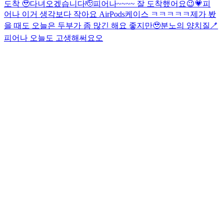
도착 🥹
다녀오겠습니다🫡
피어나~~~~ 잘 도착했어요😉💗
피
어나 이거 생각보다 작아요 AirPods케이스 ㅋㅋㅋㅋㅋ
제가 봤
을 때도 오늘은 두부가 좀 많긴 해요 좋지만🥹
분노의 양치질🪥
피어나 오늘도 고생해써요오