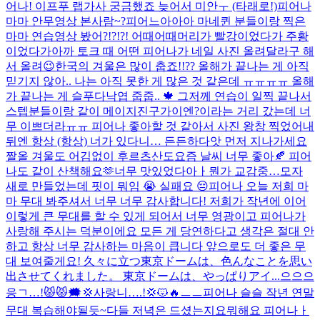
어나! 이프푸 랩가사 궁금했죠 늦어서 미안ㅜ (타래로!)
피어나
마마 안무영상 본사람~?
피어느아아아 마네퀸 분들이랑 찍은
마마 연습영상 봤어?!?!?! 어때어때
머리가 빨강이었다가 주황
이었다가
아까 토크 때 어떤 피어나가 네일 사진 올려달라구 해
서 올려😉
한국의 겨울은 많이 춥죠!!?? 올해가 끝나는 게 아직
믿기지 않아.. 나는 아직 못한 게 많은 것 같은데 ㅠㅠㅠㅠ 올해
가 끝나는 게 슬푸다
낙엽 줍줍.. 🍁​ 그저께 연습이 일찍 끝나서
스텝분들이랑 같이 메이지진구가이엔?이라는 거리 갔는데 너
무 이쁘더라ㅠㅠ 피어나 좋아할 것 같아서 사진 왕창 찍었어
내
뒤엔 항상 (항상) 너가 있다니… 든든하다
앗 먼저 지나가세요
짤
올 겨울도 어김없이 후르츠산도
요즘 날씨 너무 좋아🍂 피어
나도 같이 산책해요🫶
너무 맛있었다아ㅏ
뭔가 교감중…
모자
새로 만들었는데 핏이 뭐임 😭 실패요 😔
피어나 오늘 저희 마
마 무대 봐주셔서 너무 너무 감사합니다! 저희가 작년에 이어
이렇게 큰 무대를 할 수 있게 되어서 너무 영광이고 피어나가
사랑해 주시는 덕분이에요 모든 게 당연하다고 생각은 절대 안
하고 항상 너무 감사하는 마음이 큽니다 앞으로도 더 좋은 무
대 보여줄게요! 久々に立つ東京ドームは、色んなことを思い
出させてくれました。 東京ドームは、やっぱりアイ...
으으으
응ㄱ…!😾😾🗯️💢사랑니….!💢😾🔥ㅡㅡ
피어나 슬슬 작년 연말
무대 복습해야될듯~
다들 저녁은 드셨는지요
뭐해요 피어나ㅏ