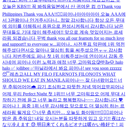
오늘은 KBS!!! 꼭 봐줘용
일본에서 산 귀여운 컵 ☃️
Thank you
Philippines Thank you AAA!!❤️‍🔥
피어나아아아아아 오늘 AAA에
서 3관왕이나 안겨주시다니.. 정말 감사합니다 항상 모든 무대
에 의미를 더해줘서 응원으로 완성시켜줘서 감사합니다 남은
무대들도 기대 많이 해주세여!! 앞으로 계속 멋있어지는 르세
라핌 되겠습니다 꾸벅 thank you all our fearnots for so much love
and support!! to everyone w...
피어나.. 사전투표 막판에 1위 역전
해주셨다면서요 얼마나 열심히 힘을 써주셨으면ㅜㅜ 감사합
니다 저번주에도 퍼나 첫 1위 이뤄주셨는데 연이어서 감동 주
시네여 피어나 이런 노력과 애정 너무 고마워요🥲🫶
🦢🐶 halo
halo ✅ jollibee ✅
마닐라에서 봐요 피어나! see you soon zzzzzz
😴
레츠고
ALL MY FILO FEARNOTS FILONOTS WHAT
SHOULD WE EAT IN MANILA
피어나~~ 잘 다녀왔어요!! 너
무 추워어어어🌧️ 감기 조심하고 따뜻한 저녁 먹어요🫶
피어나
어제 우리 Perfect Night 첫 1위!!! 너무 고마워요오 어제 무대 시
작하기 전에 듣고 너무 놀라고 행복했자나~~~ 감사합니다 💖​
피어나ㅏ 음중 1위 너무 감사해요 앞으로도 더 열심히 하는 르
세라핌 될게요 🤍
너무 춥지만… 오늘도 화이띵!!!!❤️‍🔥💪
피어나
밤은 좀 추워요! 내일 오시는분들 따뜻하게 입고 오기!! 夜はか
なり冷えます 😓 明日来てくれるピオナは暖かい格好で！
피