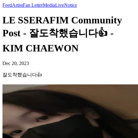
Feed
Artist
Fan Letter
Media
Live
Notice
LE SSERAFIM Community
Post - 잘도착했습니다👍 -
KIM CHAEWON
Dec 20, 2023
잘도착했습니다👍