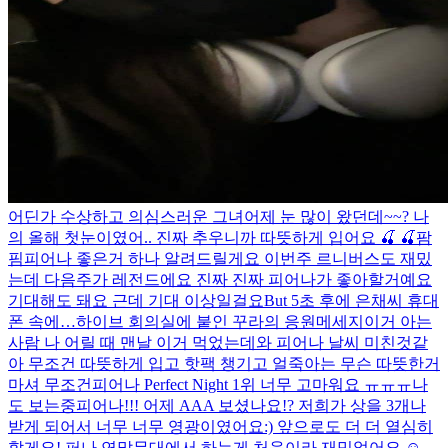
어딘가 수상하고 의심스러운 그녀
어제 눈 많이 왔던데~~? 나
의 올해 첫눈이였어.. 진짜 추우니까 따뜻하게 입어요 🍒 🍒
팜
핌
피어나 좋은거 하나 알려드릴게요 이번주 르니버스도 재밌
는데 다음주가 레전드에요 진짜 진짜 피어나가 좋아할거예요
기대해도 돼요 근데 기대 이상일걸요
But 5초 후에 은채씨 휴대
폰 속에…
하이브 회의실에 붙인 꾸라의 응원메세지
이거 아는
사람 나 어릴 때 맨날 이거 먹었는데
와 피어나 날씨 미친것같
아 무조건 따뜻하게 입고 핫팩 챙기고 얼죽아는 무슨 따뜻한거
마셔 무조건
피어나 Perfect Night 1위 너무 고마워요 ㅠㅠㅠ
나
도 보는중
피어나!!! 어제 AAA 보셨나요!? 저희가 상을 3개나
받게 되어서 너무 너무 영광이였어요:) 앞으로도 더 더 열심히
할게요! 퍼나 연말무대에서 하는게 처음이라 재밌었어요 ☺️