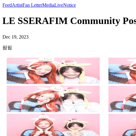
Feed
Artist
Fan Letter
Media
Live
Notice
LE SSERAFIM Community Pos
Dec 19, 2023
팜핌