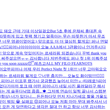
도 돼요 근데 기대 이상일걸요
But 5초 후에 은채씨 휴대폰 속
따뜻하게 입고 핫팩 챙기고 얼죽아는 무슨 따뜻한거 마셔 무조
너무 너무 영광이였어요:) 앞으로도 더 더 열심히 할게요! 퍼나 연말
!❤️‍🔥
피어나아아아아아 오늘 AAA에서 3관왕이나 안겨주시다
앞으로 계속 멋있어지는 르세라핌 되겠습니다 꾸벅 thank you
을 써주셨으면ㅜㅜ 감사합니다 저번주에도 퍼나 첫 1위 이뤄주셨
u soon zzzzzz😴
레츠고
ALL MY FILO FEARNOTS
어요🫶
피어나 어제 우리 Perfect Night 첫 1위!!! 너무 고마워요오
하는 르세라핌 될게요 🤍
너무 춥지만… 오늘도 화이띵!!!!❤️‍🔥💪
！
피어나! 이프푸 랩가사 궁금했죠 늦어서 미안ㅜ (타래로!)
피어
이었다가
아까 토크 때 어떤 피어나가 네일 사진 올려달라구 해서
나는 게 슬푸다
낙엽 줍줍.. 🍁​ 그저께 연습이 일찍 끝나서 스텝분
 (항상) 너가 있다니… 든든하다
앗 먼저 지나가세요 짤
올 겨울도
이 뭐임 😭 실패요 😔
피어나 오늘 저희 마마 무대 봐주셔서 너
 모든 게 당연하다고 생각은 절대 안 하고 항상 너무 감사하는