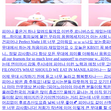
피어나 좋은거 하나 알려드릴게요 이번주 르니버스도 재밌는데
에…
하이브 회의실에 붙인 꾸라의 응원메세지
이거 아는 사람 
건
피어나 Perfect Night 1위 너무 고마워요 ㅠㅠㅠ
나도 보는중
피
무대에서 하는게 처음이라 재밌었어요 ☺️ 오늘은 KBS!!! 꼭 봐
니.. 정말 감사합니다 항상 모든 무대에 의미를 더해줘서 응원으
all our fearnots for so much love and support!! to everyone w...
피어나
는데 연이어서 감동 주시네여 피어나 이런 노력과 애정 너무 고
FILONOTS WHAT SHOULD WE EAT IN MANILA
피어나~~ 잘
어제 무대 시작하기 전에 듣고 너무 놀라고 행복했자나~~~ 감사합
피어나 밤은 좀 추워요! 내일 오시는분들 따뜻하게 입고 오기
나 마마 안무영상 본사람~?
피어느아아아 마네퀸 분들이랑 찍은 마
올려😉
한국의 겨울은 많이 춥죠!!?? 올해가 끝나는 게 아직 믿
들이랑 같이 메이지진구가이엔?이라는 거리 갔는데 너무 이쁘더
어김없이 후르츠산도
요즘 날씨 너무 좋아🍂 피어나도 같이 산
무 너무 감사합니다! 저희가 작년에 이어 이렇게 큰 무대를 할