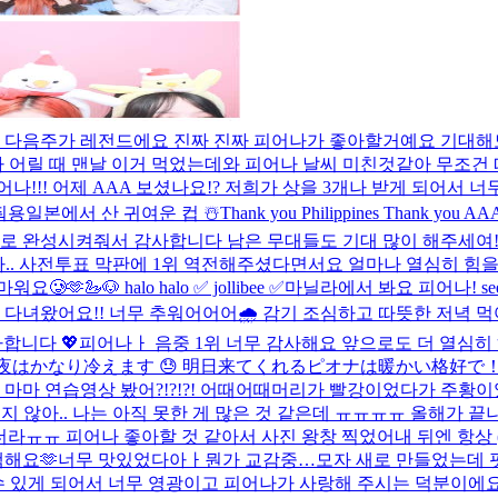
 다음주가 레전드에요 진짜 진짜 피어나가 좋아할거예요 기대해
나 어릴 때 맨날 이거 먹었는데
와 피어나 날씨 미친것같아 무조건 
어나!!! 어제 AAA 보셨나요!? 저희가 상을 3개나 받게 되어서 
줘용
일본에서 산 귀여운 컵 ☃️
Thank you Philippines Thank you AAA!
로 완성시켜줘서 감사합니다 남은 무대들도 기대 많이 해주세여!! 
.. 사전투표 막판에 1위 역전해주셨다면서요 얼마나 열심히 힘
마워요🥲🫶
🦢🐶 halo halo ✅ jollibee ✅
마닐라에서 봐요 피어나! see yo
 다녀왔어요!! 너무 추워어어어🌧️ 감기 조심하고 따뜻한 저녁 먹
니다 💖​
피어나ㅏ 음중 1위 너무 감사해요 앞으로도 더 열심히 
!! 夜はかなり冷えます 😓 明日来てくれるピオナは暖かい格好で
마 연습영상 봤어?!?!?! 어때어때
머리가 빨강이었다가 주황
기지 않아.. 나는 아직 못한 게 많은 것 같은데 ㅠㅠㅠㅠ 올해가 끝
라ㅠㅠ 피어나 좋아할 것 같아서 사진 왕창 찍었어
내 뒤엔 항상
책해요🫶
너무 맛있었다아ㅏ
뭔가 교감중…
모자 새로 만들었는데 핏
 수 있게 되어서 너무 영광이고 피어나가 사랑해 주시는 덕분이에요