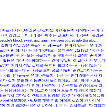
엄청 빠르게 지난 3주였던 것 같아요 이번 활동이 시작해서 피어나
무 재미있었고 피어나가 좋아해주는 걸 보니까 더 기분이 좋았던
 people’s blood, sweat, and tears have been poured into this album —
앨범에 정말 많은 분들의 피 땀 눈물이 쏟아져 있는데 우리 회
 느끼지만 참. 시간은 자기 멋대로네요ㅋ 분명 2월19일 전까지는
 easy뿐만 아니라 모든 곡을 많이 좋아해 주셔서 열심히 준비한
 활동은 피어나와 함께하는 시간이 많았던 것 같아서 너무 ...
피
느끼며 커와서 정말 실제로 꼭 한번 뵙고 싶은 선배님이었는데
무대를 보는데 선배님을 보며 꿈을 키웠던 순간...
피어나ㅠㅠ
너무 감사합니다ㅠㅠㅜ 유애나분들이 너무너무 반가워해주셔서 저
다 같이 부를 때 감동받아서 울컥했어요… 오...
피어나 오늘
는 사녹이 많았었는데 피어나 덕분에 너무 큰 힘을 얻었어요ㅠ 그
 응원하러 오는 거 상...
피어나아아 오늘 이지 막방이였는데
 해줘서 고마워☺️ 앞으로도 남았으니까 기대 많이 해줘요😉
피
! 사랑해요오
피어나 빌보드 핫백 진입 아직도 실감이 안 나네요..
분에 이런 결과가 나온 것 같아요 너무너무 감사드립니다 그리고