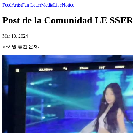
Feed
Artist
Fan Letter
Media
Live
Notice
Post de la Comunidad LE 
Mar 13, 2024
타이밍 놓친 은채.