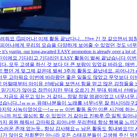
려줘요 🤔
피어나! 이제 활동 끝났다니…!!!👀 긴 것 같으면서 
서 피어나에게 우리의 모습을 다양하게 보여줄 수 있었던 것도 너
 it’s yunjin. our long-awaited EASY promotion is already over a lot of
진이에요 기다리고 기다리던 EASY 활동이 벌써 끝났습니다 이번 
다. 모두 고생을 하신 것 보다 더 큰 보람이 있었길 바라요. 매번
!!! 했던 게 엊그제 같은데 벌써 3주의 활동도 끝났네요. 피어나가
 너무 고마워요 이번에 바라왔던 좋은 일들도 많았고 무엇보다 이번
 어릴때부터 아이유 선배님을 보면서 힘을 얻고 많은 감정들을 
 믿기지가 않아요 잠깐이지만 무대 오르기 전 무대 뒤에서 선배님 
. 지금도 꿈꾸고 있는 거 같아... 정말 정말 영광이었고 너무
습니다..!ㅠㅠㅠ 유애나분들이 노래를 너무너무 잘 하시더라구요 
 마지막 사녹이였어요~~!ㅠㅠㅠ 이번 활동 동안 이른 시간에 하
니까 저도 열심히 할 수 있었던 거 같아요 진짜루 🥺 일찍 일어나서
지 응원 해줘서 고마워요 피어나🫶 우리한테 항상 행복을 느끼게
랑스러운 존재 없는듯.. 항상 감사해요ㅠ 남은 활동도 힘내봐요!!!
지가 않아요 저희뿐만 아니라 모든 스태프분들이 고생해 주신 덕