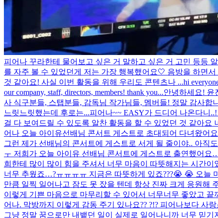
피어나 꾸라한테 물어보고 싶은 거 말하고 싶은 거 고민 등등 알
를 자주 볼 수 있었던게 저는 가장 행복했어요🤍 음방을 하면
것 같아요! 사실 이번 활동을 위해 우리도 콘텐츠나 ...
hi everyone
our company, staff, directors, members! thank you...
안녕하세요! 윤
사 식구분들, 스탭분들, 감독님 작가님들, 멤버들! 정말 감사합니
느릿느릿했는데 후로는...
피어나~~ EASY가 드디어 나온다니..
걸 다 보여드릴 수 있도록 알찬 활동을 할 수 있었던 것 같아요
어나 오늘 아이유선배님 콘서트 게스트로 초대되어 다녀왔어요!
그런 제가 선배님의 콘서트에 게스트로 서게 될 줄이야.. 아직도
ㅜ 저희가 오늘 아이유 선배님 콘서트에 게스트로 출연했어요…
희한테 많이 많이 힘을 주셔서 너무 마음이 따뜻해지는 시간이었
너무 추웠죠…?ㅠㅠㅠㅠ 지금은 따뜻하게 있죠???😭 😭 오늘
만큼 일찍 일어나고 잠도 못 잤을 텐데 항상 진짜 크게 응원해 주
이렇게 기쁜 마음으로 마무리할 수 있어서 너무너무 좋았고 끝까
어나. 막방까지 이렇게 감동 주기 있나요?? ?!? 피어나보다 사
그냥 정말 꿈으로만 내뱉던 일이 실제로 일어나니까 너무 믿기