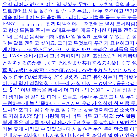
우리 피어나 없으면 이런 일 상상도 못하는데 저희의 음악과 퍼
모르겠어요 사실 실감이 잘 안 나거든요… 너무 충격이고 믿기지
계속 받는데 이 모든 축하를 다 피어나와 저희를 돕는 모든 분들께
EASY…ㅠㅠㅠㅠㅠ 진짜 대박이야…. 저한테는 역시 르세라핌은
고 항상 도움을 주시는 스태프분들에게도 감사한 마음을 전하고 싶
무대 그리고 음악을 위해 매일매일 열심히 노력할 수 있는 건 
다는 말을 전하고 싶어요. 그리고 무엇보다 우리가 표현하고자 하
얘기하고 다짐하거든요. 근데 이렇게 매번 놀라운 결과들을 들을
요. EASY 준비하면서 그냥 저희끼리 진짜 조심스럽게 바라봤던.
とを考えるのが楽しくて それをまた共有するのも楽しくて 色
葉 私が感じる感情は 他の何かのせいで生まれたものじゃなく
あって 全ての出来事を どう捉える...
요즘 유행하는거 찍어봤
어나의 힘이 엄청엄청 크다는걸 새삼 다시 느꼈어요.. 응원소
요 🥺 🫶 이번 활동을 통해서 더 피어나의 응원과 사랑을 정
이 생기는 것 같아요 피어나 오늘도 너무너무 고맙고 내일 무대도 파이
표현하는 게 늘 부족하다고 느끼지만 우리가 열심히 한 만큼 무대
보니까 조회수 점수와 투표 점수가 큰 몫을 했더라고요 소중한 시
도 저희 EASY 많이 사랑해 줘서 너무 너무 고마워요!🥹🫶 
렇게 좋은 결과를 봐서 피어나가 우리한테 좀 잘했다고 말해주는 
기분 좋게 시작할 수 있었습니다 사실 여러분의 존재만으로 이미
셨네요ㅜ 감사합니다. 사랑합니다. 4년 후 29일엔 뭐 하고 있을