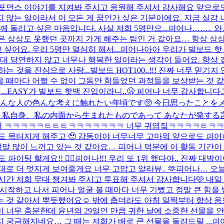
포먼스 이야기를 지켜봐 주시고 응원해 주셔서 감사해요 앞으로도.
 않는 일이라서 이 모든 게 꿈인가 싶은 기분이에요. 지금 실감 
 돌리고 싶은 마음입니다. 사실 저희 5명만으...
피어나…….. 와
 상상도 못했던 곳까지 가게 해주는 팀인 거 같아요… 항상 상상
어요. 우리 5명만 열심히 해서...
피어나아아 우리가 빌보드 핫
절대 당연하지 않고 너무나 행복한 일이라는 생각이 들어요. 항상
는 것을 진심으로 사랑...
빌보드 HOT100..!!! 진짜 너무 믿
 때마다 어쩔 수 없이 그동안 힘들었던 과정들을 보상받는 것 같
..
EASY가 빌보드 핫백 진입이라니..🫢 피어나 너무 감사합니다
んな人の色んな考えに触れたい年頃です🥺 今日思ったことをメ
 私自身、私の内面から生まれたものであって あなたが発する
어 ㅋㅋㅋㅋㅋㅌㅌㅌㅋㅋㅋㅋㅋㅋㅋ 너무 귀엽짘ㅋㅋㅋㅋㅌㅋ
리도 목터지게 해주고 🥹 감동이야 너무너무 고마워 앞으로도 피
말 정말 많이 느끼고 있는 것 같아요… 피어나 덕분에 이 활동 기
팅 할게요!! ❤️‍🔥
피어나!!! 우리 또 1위 했다아.. 진짜 
로 더 멋지게 보여줄게요 너무 고맙고 알라뷰.. 🫶
피어나… 오늘
간 저희 무대 챙겨봐 주시고 투표해 주셔서 감사합니다🩷 내일 또 
활동 시작하고 나서 피어나 얼굴 볼 때마다 너무 기뻤고 정말 큰 힘을
것 같아서 뿌듯했어요☺️ 밖에 춥더라도 아침 일찍부터 항상 응원
 너무 충분한데 윤년의 29일인 만큼 귀한 날에 소중한 선물을 
지 궁금해지네요… 그 때는 저희가 배로 큰 선물을 돌려드릴 ...
피