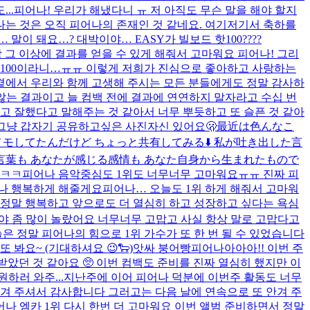
..
피어나! 우리가 해냈다니 ㅠ 저 아직도 무슨 말을 해야 할지
나는 것은 오직 피어나의 존재인 것 같네요. 여기저기서 축하를
… 말이 돼요…? 대박이야… EASY가 빌보드 핫100????
 그 이상에 결과를 얻을 수 있게 해줘서 고마워요 피어나! 그리
 100이라니…ㅠㅠ 이렇게 저희가 진심으로 좋아하고 사랑하는
 곁에서 우리와 함께 고생해 주시는 모든 분들에게도 정말 감사하
기지 않는 결과이고 늘 컴백 전에 결과에 연연하지 말자라고 수십 번
고 잘했다고 말해주는 것 같아서 너무 뿌듯하고 또 슬픈 것 같아
그냥 갑자기 공유하고싶은 사진
자신 있어요
🫢
最近は色んなこ
モしてたんだけど ちょっと共有してみる⬇️ 私が吐き出した言
言葉も あなたが感じる感情も あなた自身から生まれたもので
ㅋㅋㅋ
피어나 음악중심도 1위도 너무너무 고마워요ㅠㅠ 진짜 피
어나 행복하게 해줄게요
피어나… 오늘도 1위 하게 해줘서 고마워
간이 정말 행복하고 앞으로도 더 열심히 하고 성장하고 싶다는 욕심
대박이야 좀 많이 놀랐어요 너무너무 고맙고 사실 항상 말로 고맙다고
은 정말 피어나의 힘으로 1위 가수가 또 한 번 될 수 있었습니다
봐요~ (기대하셔요 😉🐑)
앗싸 붕어빵
피어나아아아!! 이번 주
 받았던 것 같아요 🥺 이번 컴백도 준비를 진짜 열심히 했지만 이
하러 와주...
지난주에 이어 피어나 덕분에 이번주 활동도 너무
안겨 주셔서 감사합니다 그러고는 다음 날에 연속으로 또 안겨 주
어나 엠카 1위 다시 한번 더 고마워요 이번 앨범 준비하면서 정말