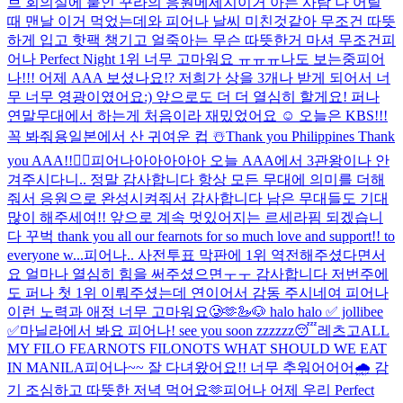
브 회의실에 붙인 꾸라의 응원메세지
이거 아는 사람 나 어릴
때 맨날 이거 먹었는데
와 피어나 날씨 미친것같아 무조건 따뜻
하게 입고 핫팩 챙기고 얼죽아는 무슨 따뜻한거 마셔 무조건
피
어나 Perfect Night 1위 너무 고마워요 ㅠㅠㅠ
나도 보는중
피어
나!!! 어제 AAA 보셨나요!? 저희가 상을 3개나 받게 되어서 너
무 너무 영광이였어요:) 앞으로도 더 더 열심히 할게요! 퍼나
연말무대에서 하는게 처음이라 재밌었어요 ☺️ 오늘은 KBS!!!
꼭 봐줘용
일본에서 산 귀여운 컵 ☃️
Thank you Philippines Thank
you AAA!!❤️‍🔥
피어나아아아아아 오늘 AAA에서 3관왕이나 안
겨주시다니.. 정말 감사합니다 항상 모든 무대에 의미를 더해
줘서 응원으로 완성시켜줘서 감사합니다 남은 무대들도 기대
많이 해주세여!! 앞으로 계속 멋있어지는 르세라핌 되겠습니
다 꾸벅 thank you all our fearnots for so much love and support!! to
everyone w...
피어나.. 사전투표 막판에 1위 역전해주셨다면서
요 얼마나 열심히 힘을 써주셨으면ㅜㅜ 감사합니다 저번주에
도 퍼나 첫 1위 이뤄주셨는데 연이어서 감동 주시네여 피어나
이런 노력과 애정 너무 고마워요🥲🫶
🦢🐶 halo halo ✅ jollibee
✅
마닐라에서 봐요 피어나! see you soon zzzzzz😴
레츠고
ALL
MY FILO FEARNOTS FILONOTS WHAT SHOULD WE EAT
IN MANILA
피어나~~ 잘 다녀왔어요!! 너무 추워어어어🌧️ 감
기 조심하고 따뜻한 저녁 먹어요🫶
피어나 어제 우리 Perfect