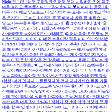
Night 첫 1위!!! 너무 고마워요오 어제 무대 시작하기 전에 듣고
너무 놀라고 행복했자나~~~ 감사합니다 💖​
피어나ㅏ 음중 1위
너무 감사해요 앞으로도 더 열심히 하는 르세라핌 될게요 🤍
너
무 춥지만… 오늘도 화이띵!!!!❤️‍🔥💪
피어나 밤은 좀 추워요! 내
일 오시는분들 따뜻하게 입고 오기!! 夜はかなり冷えます 😓
明日来てくれるピオナは暖かい格好で！
피어나! 이프푸 랩가
사 궁금했죠 늦어서 미안ㅜ (타래로!)
피어나 마마 안무영상 본
사람~?
피어느아아아 마네퀸 분들이랑 찍은 마마 연습영상 봤
어?!?!?! 어때어때
머리가 빨강이었다가 주황이었다가
아까 토
크 때 어떤 피어나가 네일 사진 올려달라구 해서 올려😉
한국
의 겨울은 많이 춥죠!!?? 올해가 끝나는 게 아직 믿기지 않아..
나는 아직 못한 게 많은 것 같은데 ㅠㅠㅠㅠ 올해가 끝나는 게
슬푸다
낙엽 줍줍.. 🍁​ 그저께 연습이 일찍 끝나서 스텝분들이
랑 같이 메이지진구가이엔?이라는 거리 갔는데 너무 이쁘더라
ㅠㅠ 피어나 좋아할 것 같아서 사진 왕창 찍었어
내 뒤엔 항상
(항상) 너가 있다니… 든든하다
앗 먼저 지나가세요 짤
올 겨울
도 어김없이 후르츠산도
요즘 날씨 너무 좋아🍂 피어나도 같이
산책해요🫶
너무 맛있었다아ㅏ
뭔가 교감중…
모자 새로 만들었
는데 핏이 뭐임 😭 실패요 😔
피어나 오늘 저희 마마 무대 봐주
셔서 너무 너무 감사합니다! 저희가 작년에 이어 이렇게 큰 무
대를 할 수 있게 되어서 너무 영광이고 피어나가 사랑해 주시