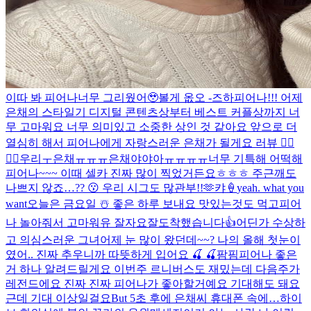
이따 봐 피어나
너무 그리웠어🥹
볼게 옶오 -즈하
피어나!!! 어제
은채의 스타일기 디지털 콘텐츠상부터 베스트 커플상까지 너
무 고마워요 너무 의미있고 소중한 상인 것 같아요 앞으로 더
열심히 해서 피어나에게 자랑스러운 은채가 될게요 러뷰 ❤️‍🔥
❤️‍🔥
우리ㅜ은채ㅠㅠㅠ은채야야아ㅠㅠㅠㅠ너무 기특해 어떡해
피어나~~~ 이때 셀카 진짜 많이 찍었거든요ㅎㅎㅎ 주근깨도
나쁘지 않죠…?? 😗 우리 시그도 많관부!!🫶
캬🍦
yeah. what you
want
오늘은 금요일 ☃️ 좋은 하루 보내요 맛있는것도 먹고
피어
나 놀아줘서 고마워유 잘자요
잘도착했습니다👍
어딘가 수상하
고 의심스러운 그녀
어제 눈 많이 왔던데~~? 나의 올해 첫눈이
였어.. 진짜 추우니까 따뜻하게 입어요 🍒 🍒
팜핌
피어나 좋은
거 하나 알려드릴게요 이번주 르니버스도 재밌는데 다음주가
레전드에요 진짜 진짜 피어나가 좋아할거예요 기대해도 돼요
근데 기대 이상일걸요
But 5초 후에 은채씨 휴대폰 속에…
하이