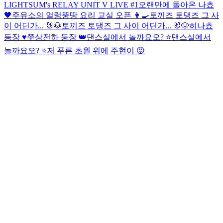
LIGHTSUM's RELAY UNIT V LIVE #1
오랜만에 돌아온 나쵸
🖤
주유소의 얼렁뚱땅 요리 교실 오픈 👩‍🍳
토끼즈 토댕즈 그 사
이 어딘가... 🐰🐶
토끼즈 토댕즈 그 사이 어딘가... 🐰🐶
히나쵸
등장 ♥️
쭈상전하 둥장 👑
댄스실에서 놀까요오? ⭐️
댄스실에서
놀까요오? ⭐️
저 푸른 초원 위에 주현이 😝