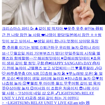
크리스마스 파티 🥳 🎄
같이 밥 먹쟈아 ❤️
읏추 읏추 ❄️
안뇽 🧸
퇴
근 전 나랑 잠깐 놀 사람 ❤️
나영이 왔당!
일본에서 잠깐 ㅎㅎ
썸
잇이 보고 싶어서... ❤️
생일 파티 합니다.
멋쟁이 상아땅 등장
😎
추위를 이기는 방법 ☃️
퇴근하구 우리랑 놀자 😉
히나 라이
브~! 🤍
월요일 저리 가!
부부즈가 떴다! 🩷
일주일의 시작을 멜
뿅즈와 함께할랭~~??
해피썸잇데이 ♥️😉
해피썸잇데이 ♥️
초원
이 생파 같이 할 썸잇 구함 🎂♥️
HAPPY SANGAH's DAY 🎂
자
기 전에 놀쟈아 🌙
멜뿅즈 보고 싶었찌이~~?? 💗
룰루랄라 🎶
🐱
🐭 #6
쭈춤쭈춤 ON AIR 👯‍♀️
쵸랑 놀쟈 🎤 ♥️
쭈노래방 오픈! 🎤 얼
른 오슈! 📢
유뎡이 생일 파티에 놀러와 ♥️
히나쵸랑 놀자 😗💗
히
나쵸랑 놀자 😗💗
웰컴 투 마이쮸 월드 💛🍭
머행 같이 밥 묵쟈
🐰🐶
상아랑 놀쟈 😉
어서와 이 조합은 처음이지 😎
나랑 수다
떨 사람 ~ '3'
상아의 네일 샵 오픈 💅
LIGHTSUM's RELAY
UNIT V LIVE #3
공쥬 생파 같이 하는 거 어떤디
>_<
LIGHTSUM's RELAY UNIT V LIVE #2
I am jelly 🧸