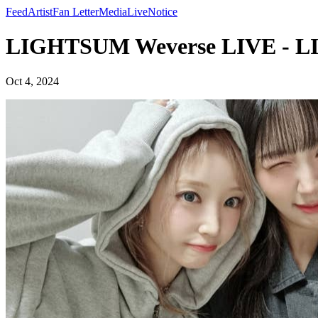
Feed
Artist
Fan Letter
Media
Live
Notice
LIGHTSUM Weverse LIVE - 
Oct 4, 2024