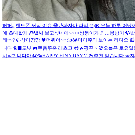
허허,,,핸드폰 꺼짐 이슈 😅
🌙
파자마 파티 (?)
🎀
오늘 하루 어땠어
에 초대할게 🎂
벌써 보고싶네에~~><
쌍둥이가 되…
붕방이 🐶
밥
래~~? 🥳
상아땅땅 🖤
더워어~~ 🫠😭
마이쮸의 보이는 라디오 
니다 🐈‍⬛️
도넛 🍩
쭈춤쭈춤 레츠고 😎🔥
핑꾸 ~ 🌸
오늘은 토요일
시작합니다아 🎂🥳
HAPPY HINA DAY 🤍🌸
추천 받습니다.
놀쟈