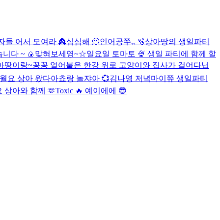
들 어서 모여라 👸
심심해 🫠
인어공쭈,, 🫧
상아땅의 생일파티
니다 ~ 🍙
맞혀보세영~☆
일요일 토마토 🍨
생일 파티에 함께 할
상아땅이랑~
꽁꽁 얼어붙은 한강 위로 고양이와 집사가 걸어다닙
월요 상아 왔다아
쵸랑 놀쟈아 💞
김나영 저녁
마이쮸 생일파티
 상아와 함께 🫶
Toxic 🔥
예이에에 😎