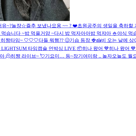
유~?
놀쟝☆
즐추 보냈나요옹 ~~ ? ❤️
초원공주의 생일을 축하할 자
 먹습니다 ~
밥 먹을거얌 ~
다시 밥 먹자아아
밥 먹쟈아 🍚
야식 먹습

히짱타임~ 🤍🤍🤍
다들 뭐행?? 🥴
기습 등장 🍓🍰
비 오는 날에 
!
LIGHTSUM 타임캡슐 언박싱 LIVE 📦
히나 왔어 💙
히나 왔어 💙
아 🫠
히쨩 라이브~ 💘
기요미… 등~장
기여미랑 .. 놀자
오늘도 월요