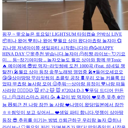
핑꾸 ~ 🌸
오늘은 토요일!
LIGHTSUM 타임캡슐 언박싱 LIVE
📦
히나 왔어 💙
히나 왔어 💙
월요 상아 왔다아
쵸랑 놀쟈아 💞
김나영 저녁
마이쮸 생일파티 시작합니다아 🎂🥳
HAPPY
HINA DAY 🤍🌸
추천 받습니다.
놀쟈아 🫠
히쨩 라이브~ 💘
기요
미… 등~장
기여미랑 .. 놀자
오늘도 월요 상아와 함께 🫶
Toxic
🔥
예이에에 😎
밥 먹자~
라잇썸배 도전 1000곡 (Feat. 섬네일 쟁
탈전) 🎤
월요 상아 등장 🌼
쭈노래방 영업중 🎤♥️
들어오세요오
😘😘
상아땅땅 💛
라잇썸의 초콜릿 공장 🍫
우리 오늘 커플룩 입
었땨 🫶
쵸랑 놀사람 모여 🥴
추워~~
상아랑 유정이 💙
나랑 떠들
사라암 🙆‍♀️🙆‍♂️
🐱 🐭 #7-2
🐱 🐭 #7
2024 D-3 💝
푸딩 드디어 만든
다..! 🫠
크리스마스 파티 🥳 🎄
같이 밥 먹쟈아 ❤️
읏추 읏추 ❄️
안
뇽 🧸
퇴근 전 나랑 잠깐 놀 사람 ❤️
나영이 왔당!
일본에서 잠깐
ㅎㅎ
썸잇이 보고 싶어서... ❤️
생일 파티 합니다.
멋쟁이 상아땅
등장 😎
추위를 이기는 방법 ☃️
퇴근하구 우리랑 놀자 😉
히나
라이브~! 🤍
월요일 저리 가!
부부즈가 떴다! 🩷
일주일의 시작을