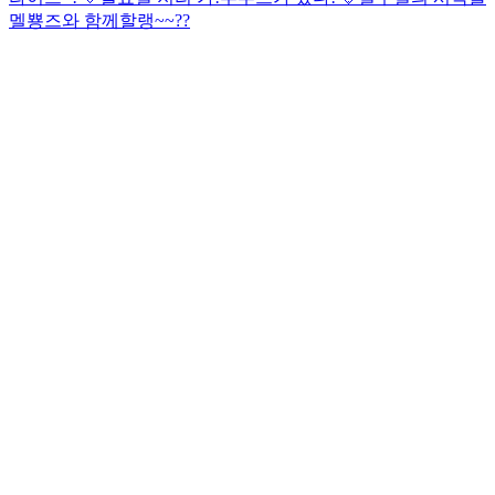
멜뿅즈와 함께할랭~~??