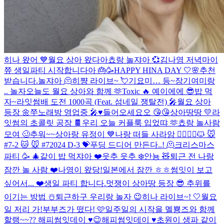
히나 왔어 💙
월요 상아 왔다아
쵸랑 놀쟈아 💞
김나영 저녁
마이
쮸 생일파티 시작합니다아 🎂🥳
HAPPY HINA DAY 🤍🌸
추천
받습니다.
놀쟈아 🫠
히쨩 라이브~ 💘
기요미… 등~장
기여미랑
.. 놀자
오늘도 월요 상아와 함께 🫶
Toxic 🔥
예이에에 😎
밥 먹
자~
라잇썸배 도전 1000곡 (Feat. 섬네일 쟁탈전) 🎤
월요 상아
등장 🌼
쭈노래방 영업중 🎤♥️
들어오세요오 😘😘
상아땅땅 💛
라
잇썸의 초콜릿 공장 🍫
우리 오늘 커플룩 입었땨 🫶
쵸랑 놀사람
모여 🥴
추워~~
상아랑 유정이 💙
나랑 떠들 사라암 🙆‍♀️🙆‍♂️
🐱 🐭
#7-2
🐱 🐭 #7
2024 D-3 💝
푸딩 드디어 만든다..! 🫠
크리스마스
파티 🥳 🎄
같이 밥 먹쟈아 ❤️
읏추 읏추 ❄️
안뇽 🧸
퇴근 전 나랑
잠깐 놀 사람 ❤️
나영이 왔당!
일본에서 잠깐 ㅎㅎ
썸잇이 보고
싶어서... ❤️
생일 파티 합니다.
멋쟁이 상아땅 등장 😎
추위를
이기는 방법 ☃️
퇴근하구 우리랑 놀자 😉
히나 라이브~! 🤍
월요
일 저리 가!
부부즈가 떴다! 🩷
일주일의 시작을 멜뿅즈와 함께
할랭~~??
해피썸잇데이 ♥️😉
해피썸잇데이 ♥️
초원이 생파 같이