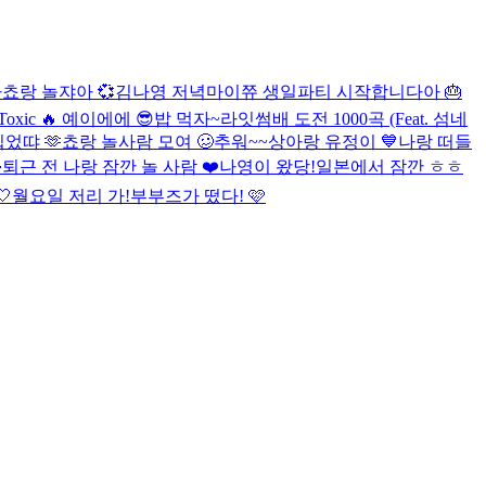
아
쵸랑 놀쟈아 💞
김나영 저녁
마이쮸 생일파티 시작합니다아 🎂
Toxic 🔥
예이에에 😎
밥 먹자~
라잇썸배 도전 1000곡 (Feat. 섬네
었땨 🫶
쵸랑 놀사람 모여 🥴
추워~~
상아랑 유정이 💙
나랑 떠들

퇴근 전 나랑 잠깐 놀 사람 ❤️
나영이 왔당!
일본에서 잠깐 ㅎㅎ
🤍
월요일 저리 가!
부부즈가 떴다! 🩷