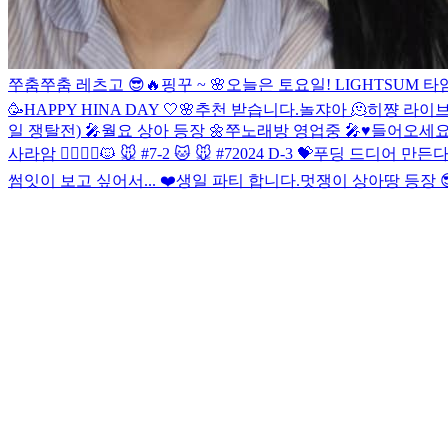
쭈춤쭈춤 레츠고 😎🔥
핑꾸 ~ 🌸
오늘은 토요일!
LIGHTSUM 타
🥳
HAPPY HINA DAY 🤍🌸
추천 받습니다.
놀쟈아 🫠
히쨩 라이브~
일 쟁탈전) 🎤
월요 상아 등장 🌼
쭈노래방 영업중 🎤♥️
들어오세요오
사라암 🙆‍♀️🙆‍♂️
🐱 🐭 #7-2
🐱 🐭 #7
2024 D-3 💝
푸딩 드디어 만든다..
썸잇이 보고 싶어서... ❤️
생일 파티 합니다.
멋쟁이 상아땅 등장 