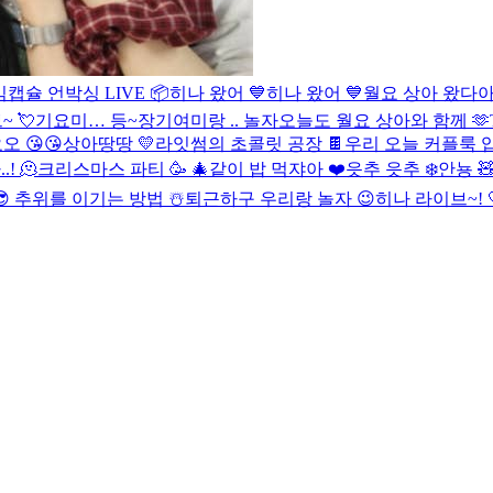
임캡슐 언박싱 LIVE 📦
히나 왔어 💙
히나 왔어 💙
월요 상아 왔다
 💘
기요미… 등~장
기여미랑 .. 놀자
오늘도 월요 상아와 함께 🫶
 😘😘
상아땅땅 💛
라잇썸의 초콜릿 공장 🍫
우리 오늘 커플룩 입
! 🫠
크리스마스 파티 🥳 🎄
같이 밥 먹쟈아 ❤️
읏추 읏추 ❄️
안뇽 
😎
추위를 이기는 방법 ☃️
퇴근하구 우리랑 놀자 😉
히나 라이브~! 