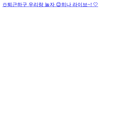
☃️
퇴근하구 우리랑 놀자 😉
히나 라이브~! 🤍