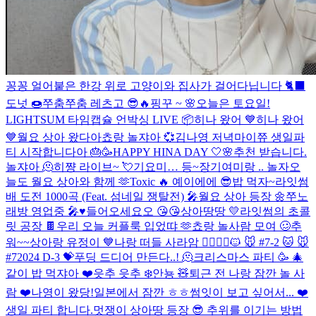
꽁꽁 얼어붙은 한강 위로 고양이와 집사가 걸어다닙니다 🐈‍⬛️
도넛 🍩
쭈춤쭈춤 레츠고 😎🔥
핑꾸 ~ 🌸
오늘은 토요일!
LIGHTSUM 타임캡슐 언박싱 LIVE 📦
히나 왔어 💙
히나 왔어
💙
월요 상아 왔다아
쵸랑 놀쟈아 💞
김나영 저녁
마이쮸 생일파
티 시작합니다아 🎂🥳
HAPPY HINA DAY 🤍🌸
추천 받습니다.
놀쟈아 🫠
히쨩 라이브~ 💘
기요미… 등~장
기여미랑 .. 놀자
오
늘도 월요 상아와 함께 🫶
Toxic 🔥
예이에에 😎
밥 먹자~
라잇썸
배 도전 1000곡 (Feat. 섬네일 쟁탈전) 🎤
월요 상아 등장 🌼
쭈노
래방 영업중 🎤♥️
들어오세요오 😘😘
상아땅땅 💛
라잇썸의 초콜
릿 공장 🍫
우리 오늘 커플룩 입었땨 🫶
쵸랑 놀사람 모여 🥴
추
워~~
상아랑 유정이 💙
나랑 떠들 사라암 🙆‍♀️🙆‍♂️
🐱 🐭 #7-2
🐱 🐭
#7
2024 D-3 💝
푸딩 드디어 만든다..! 🫠
크리스마스 파티 🥳 🎄
같이 밥 먹쟈아 ❤️
읏추 읏추 ❄️
안뇽 🧸
퇴근 전 나랑 잠깐 놀 사
람 ❤️
나영이 왔당!
일본에서 잠깐 ㅎㅎ
썸잇이 보고 싶어서... ❤️
생일 파티 합니다.
멋쟁이 상아땅 등장 😎
추위를 이기는 방법