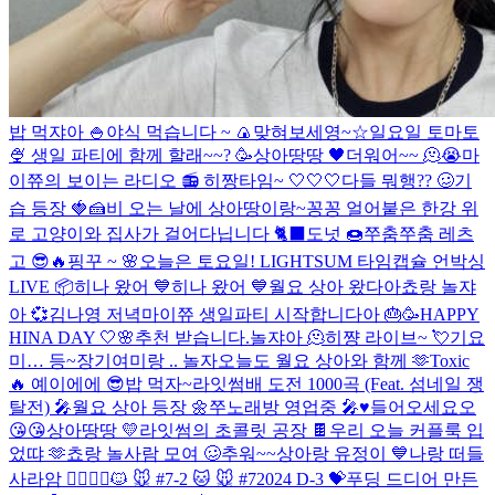
밥 먹쟈아 🍚
야식 먹습니다 ~ 🍙
맞혀보세영~☆
일요일 토마토
🍨
생일 파티에 함께 할래~~? 🥳
상아땅땅 🖤
더워어~~ 🫠😭
마
이쮸의 보이는 라디오 📻
히짱타임~ 🤍🤍🤍
다들 뭐행?? 🥴
기
습 등장 🍓🍰
비 오는 날에 상아땅이랑~
꽁꽁 얼어붙은 한강 위
로 고양이와 집사가 걸어다닙니다 🐈‍⬛️
도넛 🍩
쭈춤쭈춤 레츠
고 😎🔥
핑꾸 ~ 🌸
오늘은 토요일!
LIGHTSUM 타임캡슐 언박싱
LIVE 📦
히나 왔어 💙
히나 왔어 💙
월요 상아 왔다아
쵸랑 놀쟈
아 💞
김나영 저녁
마이쮸 생일파티 시작합니다아 🎂🥳
HAPPY
HINA DAY 🤍🌸
추천 받습니다.
놀쟈아 🫠
히쨩 라이브~ 💘
기요
미… 등~장
기여미랑 .. 놀자
오늘도 월요 상아와 함께 🫶
Toxic
🔥
예이에에 😎
밥 먹자~
라잇썸배 도전 1000곡 (Feat. 섬네일 쟁
탈전) 🎤
월요 상아 등장 🌼
쭈노래방 영업중 🎤♥️
들어오세요오
😘😘
상아땅땅 💛
라잇썸의 초콜릿 공장 🍫
우리 오늘 커플룩 입
었땨 🫶
쵸랑 놀사람 모여 🥴
추워~~
상아랑 유정이 💙
나랑 떠들
사라암 🙆‍♀️🙆‍♂️
🐱 🐭 #7-2
🐱 🐭 #7
2024 D-3 💝
푸딩 드디어 만든