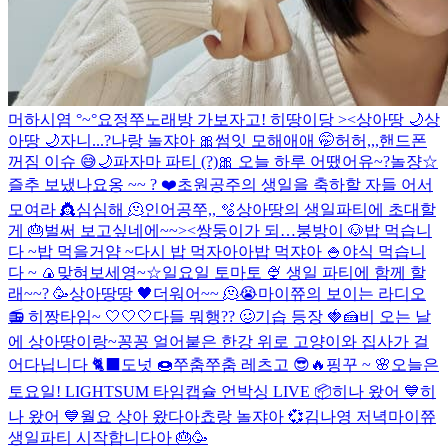
머하시염 °~°
요정
쭈노래방 가보자고!
히땅이당 ><
상아땅 🌙
상
아땅 🌙
자니...?
나랑 놀쟈아 🎀
썸잇 모해애애 🤭
허허,,,핸드폰
꺼짐 이슈 😅
🌙
파자마 파티 (?)
🎀
오늘 하루 어땠어유~?
놀쟝☆
즐추 보냈나요옹 ~~ ? ❤️
초원공주의 생일을 축하할 자들 어서
모여라 👸
심심해 🫠
인어공쭈,, 🫧
상아땅의 생일파티에 초대할
게 🎂
벌써 보고싶네에~~><
쌍둥이가 되…
붕방이 🐶
밥 먹습니
다 ~
밥 먹을거얌 ~
다시 밥 먹자아아
밥 먹쟈아 🍚
야식 먹습니
다 ~ 🍙
맞혀보세영~☆
일요일 토마토 🍨
생일 파티에 함께 할
래~~? 🥳
상아땅땅 🖤
더워어~~ 🫠😭
마이쮸의 보이는 라디오
📻
히짱타임~ 🤍🤍🤍
다들 뭐행?? 🥴
기습 등장 🍓🍰
비 오는 날
에 상아땅이랑~
꽁꽁 얼어붙은 한강 위로 고양이와 집사가 걸
어다닙니다 🐈‍⬛️
도넛 🍩
쭈춤쭈춤 레츠고 😎🔥
핑꾸 ~ 🌸
오늘은
토요일!
LIGHTSUM 타임캡슐 언박싱 LIVE 📦
히나 왔어 💙
히
나 왔어 💙
월요 상아 왔다아
쵸랑 놀쟈아 💞
김나영 저녁
마이쮸
생일파티 시작합니다아 🎂🥳