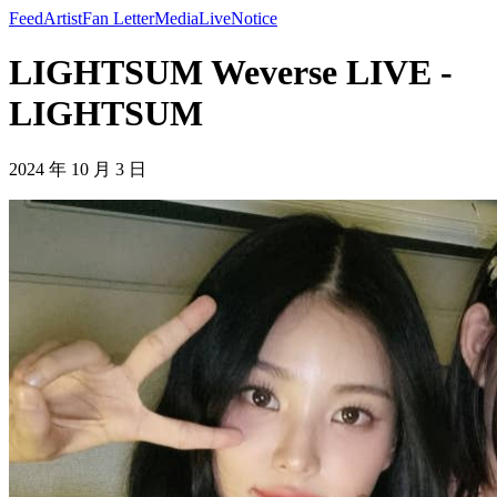
Feed
Artist
Fan Letter
Media
Live
Notice
LIGHTSUM Weverse LIVE -
LIGHTSUM
2024 年 10 月 3 日