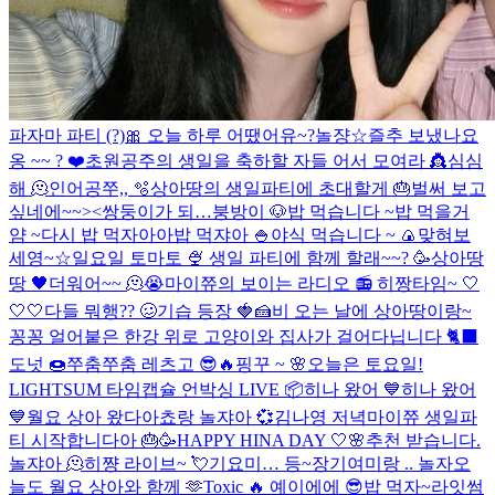
파자마 파티 (?)
🎀
오늘 하루 어땠어유~?
놀쟝☆
즐추 보냈나요
옹 ~~ ? ❤️
초원공주의 생일을 축하할 자들 어서 모여라 👸
심심
해 🫠
인어공쭈,, 🫧
상아땅의 생일파티에 초대할게 🎂
벌써 보고
싶네에~~><
쌍둥이가 되…
붕방이 🐶
밥 먹습니다 ~
밥 먹을거
얌 ~
다시 밥 먹자아아
밥 먹쟈아 🍚
야식 먹습니다 ~ 🍙
맞혀보
세영~☆
일요일 토마토 🍨
생일 파티에 함께 할래~~? 🥳
상아땅
땅 🖤
더워어~~ 🫠😭
마이쮸의 보이는 라디오 📻
히짱타임~ 🤍
🤍🤍
다들 뭐행?? 🥴
기습 등장 🍓🍰
비 오는 날에 상아땅이랑~
꽁꽁 얼어붙은 한강 위로 고양이와 집사가 걸어다닙니다 🐈‍⬛️
도넛 🍩
쭈춤쭈춤 레츠고 😎🔥
핑꾸 ~ 🌸
오늘은 토요일!
LIGHTSUM 타임캡슐 언박싱 LIVE 📦
히나 왔어 💙
히나 왔어
💙
월요 상아 왔다아
쵸랑 놀쟈아 💞
김나영 저녁
마이쮸 생일파
티 시작합니다아 🎂🥳
HAPPY HINA DAY 🤍🌸
추천 받습니다.
놀쟈아 🫠
히쨩 라이브~ 💘
기요미… 등~장
기여미랑 .. 놀자
오
늘도 월요 상아와 함께 🫶
Toxic 🔥
예이에에 😎
밥 먹자~
라잇썸