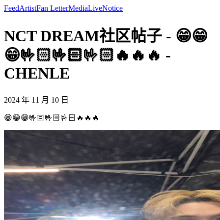
Feed
Artist
Fan Letter
Media
Live
Notice
NCT DREAM社区帖子 - 😁😁
😁🤟🏻🤟🏻🤟🏻🔥🔥🔥 -
CHENLE
2024 年 11 月 10 日
😁😁😁🤟🏻🤟🏻🤟🏻🔥🔥🔥