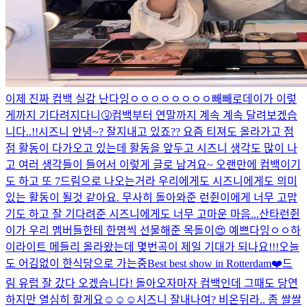
이제 진짜 컴백 실감 난다잉ㅇㅇㅇㅇㅇㅇㅇㅇ
빼빼로데이가 이렇
게까지 기다려지다니🤧
컴백부터 연말까지 계속 계속 달려보겠습
니다..!!
시즈니 안녕~? 잘지내고 있죠?? 요즘 티져도 올라가고 점
점 활동이 다가오고 있는데 활동을 앞두고 시즈니 생각도 많이 나
고 여러 생각들이 들어서 이렇게 글로 남겨요~ 오랜만에 컴백이기
도 하고 또 7드림으로 나오는거라 우리에게도 시즈니에게도 의미
있는 활동이 될것 같아요. 무사히 돌아와준 런쥔이에게 너무 고맙
기도 하고 잘 기다려준 시즈니에게도 너무 고마운 마음...
산타런쥔
이가 우리 멤버들한테 한명씩 선물해준 목돌이😍 예쁘다잉ㅇㅇ
하
이라이트 메들리 올라왔는데 몇번곡이 제일 기대가 되나요!!!
오늘
도 어김없이 한식당으로 가는중
Best best show in Rotterdam❤️
드
림 유럽 잘 갔다 오겠습니다! 돌아오자마자 컴백인데 그때도 당연
하지만 열심히 할게요☺️☺️☺️
시즈니 잘내나여? 비온뒤라.. 좀 쌀쌀