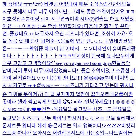
해 졌네요 ㅠㅠ
🫣😶 티켓팅 어땠나여 매우 조심스럽긴한데
오늘
시구 못해서 너무 너무 아쉽지만.. 그래도 좋은 추억이었어요 ㅎㅎ
이호성선수분이랑 같이 시구연습이랑 시타(?)연습도 하고 재밌었
어요ㅋㅋ 이호성 선수 항상 응원할게요! 다음에 기회가 또 온다
면..좋겠네요 ㅠ 대구까지 오신 시즈니가 있다면..조심히 가요~
오
늘 녹음 할 때 힘이 되어준 녹음실에 있던 펜..☺️☺️ 귀엽네
앙코오
온~~~~~~~~
촬영중 하늘이 넘 이뻐서.. ☺️☺️
디자인이 흥미롭네
광
야다ㅏㅏㅏㅏㅏㅏㅏㅏㅏㅏㅋㅋㅋ
박지성이 한국에 왔다
모두에게
너무 고맙고 고생했어요💚see you again real soon guys
한달동안
남미,북미 투어 너무 재미있었습니다!! 좋은 추억이었고 소중한 기
억이 된거같아요☺️☺️ 다음에 만나요!!!! 😆😆😆😆
북미 마지막 도
시 시카고로 ✈️✈️😌
Next~~~~~
시즈니가 기다리고 있는데 귀치니
즘 따위를 못이겨??! 이 글 보자마자 열정이 끓어오르네요
😎
이쁜
곳이라 셀카 찍고싶게 만드네 🤦🏻👀
라! 안녕하세요!!!! ☺️☺️☺️☺️
☺️
Mexico City❤️❤️
천러~
목요일을 살고있는 시즈니도 금요일을
살고있는 시즈니도 모두 파이팅 하시져!!☺️☺️ 저는 오늘 칠레에서
콘서트를 합니다 헤헤 😆
콘서트는 역시 행복허다💚
🛫🛫🛫
버킷리
스트중 하나가 오아시스 재결합콘서트에 가는것입니다
드림이들