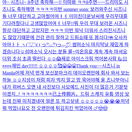
아~ 시즈니~ 8주년 축하해~~!! 이따봐 ㅋㅋ
8주면~~~드리미도 시
즈니도 축하해영 ㅋㅋㅋㅋ
이번 summer sonic 보러와주신 시즈니
들 너무 대단하고 고마웠어여ㅕㅕ 이미친더운날씨에 우리무대를
기다려줬다니 고생많았어여ㅕ 너무!!뭐 우리 무대 보러온 시즈니
항상 대단하고 고맙지만 ㅋㅋㅋ 이번 워낙 더워서 스러진시즈니
도 많았기때문에 건강 관리 잘하고 드림쇼때 또 봅싀다!🤟
오사카
아아ㅏㅏ ヽ(´▽`)/ ( っ꒪⌓꒪)っ—̳͟͞͞♡ 썸머소닉 마지막날 재밌게 하
겠습니다☺️
섬머소닉 오시는 분들 물+이온음료 계속 계속 마셔요
더위 조심 초큼 떨린다 ☺️☺️😱
제로 아이스크림 먹어본사람 🙋🏻
👀👀
재민 day!!!!!! ☺️☺️☺️☺️
🥰
😁😁😁Thank you~~시즈니 in
Manila
어제 저녁 번개 보신분
마크리 데이
오랜만에 회사 와서 보는
하늘 ☺️☺️
지성이 처럼 피자 먹지 말고 밥 묵어야해 울 즈니💚
아니
내가 위버스 오면 내 사진보다 사모예드 사진이 더 많은거 기분탓
이겠지..? ㅋㅋㅋㅋㅋㅋㅋ
已上传照片。
드림 스캐치 유툽 영상 보
는데 진짜 미치겠네여 얼른 또 하고싶넹 ☺️☺️☺️☺️☺️😭😭😭
저녁
뭐 먹었나요오 전 오랜만에 튀김치킨 먹었어여 🍗🤠🤠