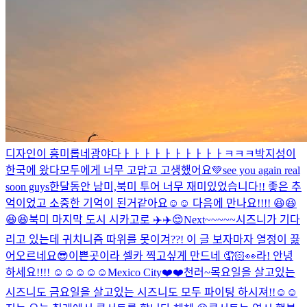
디자인이 흥미롭네
광야다ㅏㅏㅏㅏㅏㅏㅏㅏㅏㅏㅋㅋㅋ
박지성이
한국에 왔다
모두에게 너무 고맙고 고생했어요💚see you again real
soon guys
한달동안 남미,북미 투어 너무 재미있었습니다!! 좋은 추
억이었고 소중한 기억이 된거같아요☺️☺️ 다음에 만나요!!!! 😆😆
😆😆
북미 마지막 도시 시카고로 ✈️✈️😌
Next~~~~~
시즈니가 기다
리고 있는데 귀치니즘 따위를 못이겨??! 이 글 보자마자 열정이 끓
어오르네요
😎
이쁜곳이라 셀카 찍고싶게 만드네 🤦🏻👀
라! 안녕
하세요!!!! ☺️☺️☺️☺️☺️
Mexico City❤️❤️
천러~
목요일을 살고있는
시즈니도 금요일을 살고있는 시즈니도 모두 파이팅 하시져!!☺️☺️