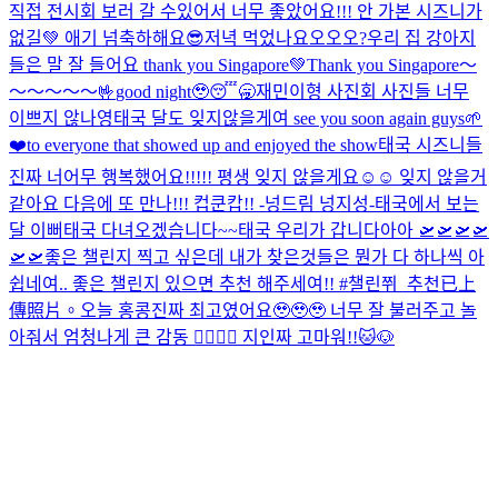
직접 전시회 보러 갈 수있어서 너무 좋았어요!!! 안 가본 시즈니가
없길💚 애기 넘축하해요😎
저녁 먹었나요오오오?
우리 집 강아지
들은 말 잘 들어요 thank you Singapore💚
Thank you Singapore～
～～～～～🤟
good night🥹😴🥱
재민이형 사진회 사진들 너무
이쁘지 않나영
태국 달도 잊지않을게여 see you soon again guys🌱
❤️to everyone that showed up and enjoyed the show
태국 시즈니들
진짜 너어무 행복했어요!!!!! 평생 잊지 않을게요☺️☺️ 잊지 않을거
같아요 다음에 또 만나!!! 컵쿤캅!! -넝드림 넝지성-
태국에서 보는
달 이뻐
태국 다녀오겠습니다~~
태국 우리가 갑니다아아 🛫🛫🛫🛫
🛫🛫
좋은 챌린지 찍고 싶은데 내가 찾은것들은 뭔가 다 하나씩 아
쉽네여.. 좋은 챌린지 있으면 추천 해주세여!! #챌린쮜_추천
已上
傳照片。
오늘 홍콩진짜 최고였어요🥹🥹🥹 너무 잘 불러주고 놀
아줘서 엄청나게 큰 감동 🙂‍↕️🙂‍↕️ 지인짜 고마워!!
🐱🐶