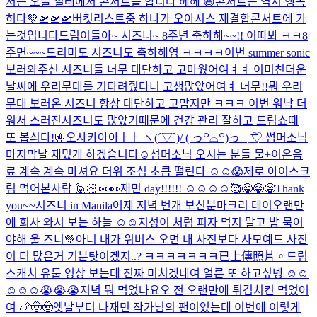
저는 오늘 칠레에서 콘서트를 합니다 헤헤 😆
콘서트는 역시 행복
허다💚
🛫🛫🛫
버킷리스트중 하나가 오아시스 재결합콘서트에 가
는것입니다
드림이들아~ 시즈니~ 8주년 축하해~~!! 이따봐 ㅋㅋ
8
주면~~~드리미도 시즈니도 축하해영 ㅋㅋㅋㅋ
이번 summer sonic
보러와주신 시즈니들 너무 대단하고 고마웠어여ㅕㅕ 이미친더운
날씨에 우리무대를 기다려줬다니 고생많았어여ㅕ 너무!!뭐 우리
무대 보러온 시즈니 항상 대단하고 고맙지만 ㅋㅋㅋ 이번 워낙 더
워서 스러진시즈니도 많았기때문에 건강 관리 잘하고 드림쇼때
또 봅싀다!🤟
오사카아아ㅏㅏ ヽ(´▽`)/ ( っ꒪⌓꒪)っ—̳͟͞͞♡ 썸머소닉
마지막날 재밌게 하겠습니다☺️
섬머소닉 오시는 분들 물+이온음
료 계속 계속 마셔요 더위 조심 초큼 떨린다 ☺️☺️😱
제로 아이스크
림 먹어본사람 🙋🏻
👀👀
재민 day!!!!!! ☺️☺️☺️☺️
🥰
😁😁😁Thank
you~~시즈니 in Manila
어제 저녁 번개 보신분
마크리 데이
오랜만
에 회사 와서 보는 하늘 ☺️☺️
지성이 처럼 피자 먹지 말고 밥 묵어
야해 울 즈니💚
아니 내가 위버스 오면 내 사진보다 사모예드 사진
이 더 많은거 기분탓이겠지..? ㅋㅋㅋㅋㅋㅋㅋ
已上傳照片。
드림
스캐치 유툽 영상 보는데 진짜 미치겠네여 얼른 또 하고싶넹 ☺️☺️
☺️☺️☺️😭😭😭
저녁 뭐 먹었나요오 전 오랜만에 튀김치킨 먹었어
여 🍗🤠🤠
옛날부터 나재민 작가님의 팬이였는데 이번에 이렇게