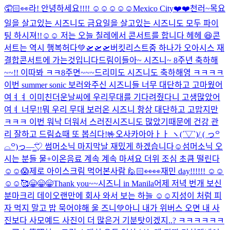
🤦🏻👀
라! 안녕하세요!!!! ☺️☺️☺️☺️☺️
Mexico City❤️❤️
천러~
목요
일을 살고있는 시즈니도 금요일을 살고있는 시즈니도 모두 파이
팅 하시져!!☺️☺️ 저는 오늘 칠레에서 콘서트를 합니다 헤헤 😆
콘
서트는 역시 행복허다💚
🛫🛫🛫
버킷리스트중 하나가 오아시스 재
결합콘서트에 가는것입니다
드림이들아~ 시즈니~ 8주년 축하해
~~!! 이따봐 ㅋㅋ
8주면~~~드리미도 시즈니도 축하해영 ㅋㅋㅋㅋ
이번 summer sonic 보러와주신 시즈니들 너무 대단하고 고마웠어
여ㅕㅕ 이미친더운날씨에 우리무대를 기다려줬다니 고생많았어
여ㅕ 너무!!뭐 우리 무대 보러온 시즈니 항상 대단하고 고맙지만
ㅋㅋㅋ 이번 워낙 더워서 스러진시즈니도 많았기때문에 건강 관
리 잘하고 드림쇼때 또 봅싀다!🤟
오사카아아ㅏㅏ ヽ(´▽`)/ ( っ꒪
⌓꒪)っ—̳͟͞͞♡ 썸머소닉 마지막날 재밌게 하겠습니다☺️
섬머소닉 오
시는 분들 물+이온음료 계속 계속 마셔요 더위 조심 초큼 떨린다
☺️☺️😱
제로 아이스크림 먹어본사람 🙋🏻
👀👀
재민 day!!!!!! ☺️☺️
☺️☺️
🥰
😁😁😁Thank you~~시즈니 in Manila
어제 저녁 번개 보신
분
마크리 데이
오랜만에 회사 와서 보는 하늘 ☺️☺️
지성이 처럼 피
자 먹지 말고 밥 묵어야해 울 즈니💚
아니 내가 위버스 오면 내 사
진보다 사모예드 사진이 더 많은거 기분탓이겠지..? ㅋㅋㅋㅋㅋㅋ