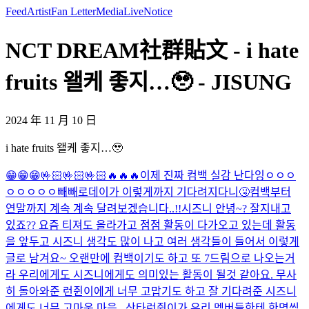
Feed
Artist
Fan Letter
Media
Live
Notice
NCT DREAM社群貼文 - i hate
fruits 왤케 좋지…🥹 - JISUNG
2024 年 11 月 10 日
i hate fruits 왤케 좋지…🥹
😁😁😁🤟🏻🤟🏻🤟🏻🔥🔥🔥
이제 진짜 컴백 실감 난다잉ㅇㅇㅇ
ㅇㅇㅇㅇㅇ
빼빼로데이가 이렇게까지 기다려지다니🤧
컴백부터
연말까지 계속 계속 달려보겠습니다..!!
시즈니 안녕~? 잘지내고
있죠?? 요즘 티져도 올라가고 점점 활동이 다가오고 있는데 활동
을 앞두고 시즈니 생각도 많이 나고 여러 생각들이 들어서 이렇게
글로 남겨요~ 오랜만에 컴백이기도 하고 또 7드림으로 나오는거
라 우리에게도 시즈니에게도 의미있는 활동이 될것 같아요. 무사
히 돌아와준 런쥔이에게 너무 고맙기도 하고 잘 기다려준 시즈니
에게도 너무 고마운 마음...
산타런쥔이가 우리 멤버들한테 한명씩