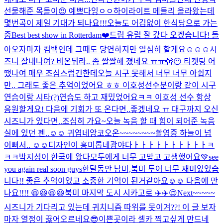
선물해준 목돌이😍 예쁘다잉ㅇㅇ
하이라이트 메들리 올라왔는데
몇번곡이 제일 기대가 되나요!!!
오늘도 어김없이 한식당으로 가는
중
Best best show in Rotterdam❤️
드림 유럽 잘 갔다 오겠습니다! 돌
아오자마자 컴백인데 그때도 당연하지만 열심히 할게요☺️☺️☺️
시
즈니 잘내나여? 비온뒤라.. 좀 쌀쌀해 졌네요 ㅠㅠ
🫣😶 티켓팅 어
땠나여 매우 조심스럽긴한데
오늘 시구 못해서 너무 너무 아쉽지
만.. 그래도 좋은 추억이었어요 ㅎㅎ 이호성선수분이랑 같이 시구
연습이랑 시타(?)연습도 하고 재밌었어요ㅋㅋ 이호성 선수 항상
응원할게요! 다음에 기회가 또 온다면..좋겠네요 ㅠ 대구까지 오신
시즈니가 있다면..조심히 가요~
오늘 녹음 할 때 힘이 되어준 녹음
실에 있던 펜..☺️☺️ 귀엽네
앙코오온~~~~~~~~
촬영중 하늘이 넘
이뻐서.. ☺️☺️
디자인이 흥미롭네
광야다ㅏㅏㅏㅏㅏㅏㅏㅏㅏㅏㅋ
ㅋㅋ
박지성이 한국에 왔다
모두에게 너무 고맙고 고생했어요💚see
you again real soon guys
한달동안 남미,북미 투어 너무 재미있었습
니다!! 좋은 추억이었고 소중한 기억이 된거같아요☺️☺️ 다음에 만
나요!!!! 😆😆😆😆
북미 마지막 도시 시카고로 ✈️✈️😌
Next~~~~~
시즈니가 기다리고 있는데 귀치니즘 따위를 못이겨??! 이 글 보자
마자 열정이 끓어오르네요
😎
이쁜곳이라 셀카 찍고싶게 만드네