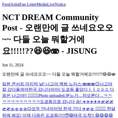
Feed
Artist
Fan Letter
Media
Live
Notice
NCT DREAM Community
Post - 오랜만에 글 쓰네요오오
~~ 다들 오늘 뭐할거에
요!!!!!??😆😆🫨 - JISUNG
Jun 11, 2024
오랜만에 글 쓰네요오오~~ 다들 오늘 뭐할거에요!!!!!??😆😆🫨
일본 콘서트 마지막 날! 나고야 맥썸 노이스 🫨🫨🫨
😏
나고야
잘 갔다올게여
한국 갑니다아아! 도쿄돔 좋았다ㅏㅏ☺️☺️☺️ 다
음은 나고야!! 🙂‍↕️🙂‍↕️
Photo uploaded.
분노가…차오른다…
ㅋㅋ
ㅋㅋㅋㅋㅋㅋㅋㅋㅋ
도쿄돔으로 갑니다 슝! ✈️✈️✈️✈️✈️🛫🛫🛫
🛫🛫🛸🛸🛸🛸
🐱
모두 안녀어어엉 한국 간다 ✈️🛫🛸 🙂‍↕️🙂‍↕️ 한달
뒤에 봐요! 이제 다음은 도쿄돔!!!!!🥹😆
태국 도착!! 😆😆😆😆