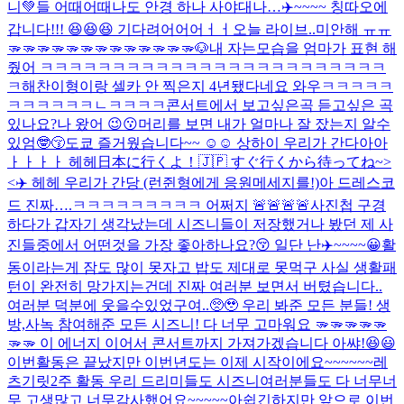
니💚들 어때어때
나도 안경 하나 사야대나…
✈️~~~~ 칭따오에
갑니다!!! 😆😆😆 기다려어어어ㅓㅓ
오늘 라이브..미안해 ㅠㅠ
🫳🫳🫳🫳🫳🫳🫳🫳🫳🫳🫳🫳🫳🐶
내 자는모습을 엄마가 표현 해
줬어 ㅋㅋㅋㅋㅋㅋㅋㅋㅋㅋㅋㅋㅋㅋㅋㅋㅋㅋㅋㅋㅋㅋㅋㅋ
ㅋ
해찬이형이랑 셀카 안 찍은지 4년됐다네요 와우ㅋㅋㅋㅋㅋ
ㅋㅋㅋㅋㅋㅋㄴㅋㅋㅋㅋ
콘서트에서 보고싶은곡 듣고싶은 곡
있나요?
나 왔어 😉😗
머리를 보면 내가 얼마나 잘 잤는지 알수
있엄🤓😚
도쿄 즐거웠습니다~~ ☺️☺️ 상하이 우리가 간다아아
ㅏㅏㅏㅏ 헤헤
日本に行くよ！🇯🇵 すぐ行くから待ってね~>
<
✈️ 헤헤 우리가 간당 (런쥔형에게 응원메세지를!)
아 드레스코
드 진짜….ㅋㅋㅋㅋㅋㅋㅋㅋㅋ 어쩌지 🚨🚨🚨🚨
사진첩 구경
하다가 갑자기 생각났는데 시즈니들이 저장했거나 봤던 제 사
진들중에서 어떤것을 가장 좋아하나요?😚 일단 난
✈️~~~~😀
활
동이라는게 잠도 많이 못자고 밥도 제대로 못먹구 사실 생활패
턴이 완전히 망가지는건데 진짜 여러분 보면서 버텼습니다..
여러분 덕분에 웃을수있었구여..🥺🥹 우리 봐준 모든 분들! 생
방,사녹 참여해준 모든 시즈니! 다 너무 고마워요 🫳🫳🫳🫳🫳
🫳🫳 이 에너지 이어서 콘서트까지 가져가겠습니다 아쌰!😆😃
이번활동은 끝났지만 이번년도는 이제 시작이에요~~~~~~레
츠기릿
2주 활동 우리 드리미들도 시즈니여러분들도 다 너무너
무 고생많고 너무감사했어요~~~~~아쉽긴하지만 앞으로 이번