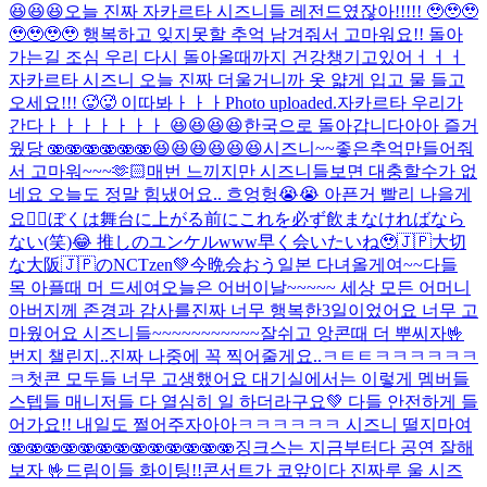
😆😆😆
오늘 진짜 자카르타 시즈니들 레전드였잖아!!!!! 🥹🥹🥹
🥹🥹🥹🥹 행복하고 잊지못할 추억 남겨줘서 고마워요!! 돌아
가는길 조심 우리 다시 돌아올때까지 건강챙기고있어ㅓㅓㅓ
자카르타 시즈니 오늘 진짜 더울거니까 옷 얇게 입고 물 들고
오세요!!! 🥵🥵 이따봐ㅏㅏㅏ
Photo uploaded.
자카르타 우리가
간다ㅏㅏㅏㅏㅏㅏㅏ 😆😆😆😆
한국으로 돌아갑니다아아 즐거
웠당 🫨🫨🫨🫨🫨🫨😆😆😆😆😆😆
시즈니~~좋은추억만들어줘
서 고마워~~~
🫶🏻
매번 느끼지만 시즈니들보면 대충할수가 없
네요 오늘도 정말 힘냈어요.. 흐엉헝😭😭 아픈거 빨리 나을게
요🙂‍↕️
ぼくは舞台に上がる前にこれを必ず飲まなければなら
ない(笑)😂 推しのユンケルwww
早く会いたいね🥹🇯🇵
大切
な大阪🇯🇵のNCTzen💚今晩会おう
일본 다녀올게여~~
다들
목 아플때 머 드세여
오늘은 어버이날~~~~~ 세상 모든 어머니
아버지께 존경과 감사를
진짜 너무 행복한3일이었어요 너무 고
마웠어요 시즈니들~~~~~~~~~~~잘쉬고 앙콘때 더 뿌씨자🤟
번지 챌린지..진짜 나중에 꼭 찍어줄게요..ㅋㅌㅌㅋㅋㅋㅋㅋㅋ
ㅋ
첫콘 모두들 너무 고생했어요 대기실에서는 이렇게 멤버들
스텝들 매니저들 다 열심히 일 하더라구요💚 다들 안전하게 들
어가요!! 내일도 쩔어주자아아
ㅋㅋㅋㅋㅋㅋ 시즈니 떨지마여
🫨🫨🫨🫨🫨🫨🫨🫨🫨🫨🫨🫨🫨
징크스는 지금부터다 공연 잘해
보자 🤟
드림이들 화이팅!!
콘서트가 코앞이다 진짜루 울 시즈