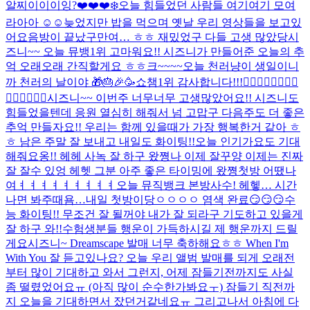
알찌이이이잉?❤️❤️❤️
❄️
오늘 힘들었던 사람들 여기여기 모여
라아아 ☺️☺️
늦었지만 밥을 먹으며 옛날 우리 영상들을 보고있
어요
음방이 끝났구만여… ㅎㅎ 재밌었구 다들 고생 많았당
시
즈니~~ 오늘 뮤뱅1위 고마워요!! 시즈니가 만들어준 오늘의 추
억 오래오래 간직할게요 ㅎㅎ
크~~~~
오늘 천러냥이 생일이니
까 천러의 날이야 🎁🎂🎉🥳
쇼챔1위 감사합니다!!!🙂‍↕️🙂‍↕️🙂‍↕️🙂‍↕️
🙂‍↕️🙂‍↕️🙂‍↕️
시즈니~~ 이번주 너무너무 고생많았어요!! 시즈니도
힘들었을텐데 응원 열심히 해줘서 넘 고맙구 다음주도 더 좋은
추억 만들자요!! 우리는 함께 있을때가 가장 행복한거 같아 ㅎ
ㅎ 남은 주말 잘 보내고 내일도 화이팅!!
오늘 인기가요도 기대
해줘요옹!! 헤헤 사녹 잘 하구 왔쪙
나 이제 잘꾸양 이제는 진짜
잘 잘수 있엉 헤헷 그분 아주 좋은 타이밍에 왔쪙
첫방 어땠나
여ㅕㅕㅕㅕㅕㅕㅕㅕㅕ
오늘 뮤직뱅크 본방사수! 헤헿… 시간
나면 봐주때욤…
내일 첫방이당ㅇㅇㅇㅇ 염색 완료😏😏😏
수
능 화이팅!! 무조건 잘 될꺼야 내가 잘 되라구 기도하고 있을게
잘 하구 와!!
수험생분들 행운이 가득하시길 제 행운까지 드릴
게요
시즈니~ Dreamscape 발매 너무 축하해요ㅎㅎ When I'm
With You 잘 듣고있나요? 오늘 우리 앨범 발매를 되게 오래전
부터 많이 기대하고 와서 그런지, 어제 잠들기전까지도 사실
좀 떨렸었어요ㅠ (아직 많이 순수한가봐요ㅜ) 잠들기 직전까
지 오늘을 기대하면서 잤던거같네요ㅠ 그리고나서 아침에 다