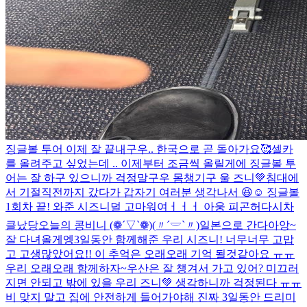
징글볼 투어 이제 잘 끝내구우.. 한국으로 곧 돌아가요🥰
셀카
를 올려주고 싶었는데 .. 이제부터 조금씩 올릴게에 징글볼 투
어는 잘 하구 있으니까 걱정말구우 몸챙기구 울 즈니💚
침대에
서 기절직전까지 갔다가 갑자기 여러분 생각나서 😆☺️ 징글볼
1회차 끝! 와준 시즈니덜 고마워여ㅓㅓㅓ 아웅 피곤허다
시차
클났당
오늘의 콩비니 (❁´▽`❁)(〃´𓎟`〃)
일본으로 간다아앙~
잘 다녀올게엥
3일동안 함께해준 우리 시즈니! 너무너무 고맙
고 고생많았어요!! 이 추억은 오래오래 기억 될것같아요 ㅠㅠ
우리 오래오래 함께하자~
우산은 잘 챙겨서 가고 있어? 미끄러
지면 안되고 밖에 있을 우리 즈니💚 생각하니까 걱정된다 ㅠㅠ
비 맞지 말고 집에 안전하게 들어가야해 진짜 3일동안 드리미