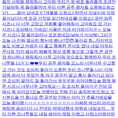
들의 사랑을 채워줘서 고마워 우리가 꼭 배로 돌려줄게 조금만
기달려줘 꼭 돌려줄꺼야 우리 이쁜 공주 왕자들 소중해
드림쇼
3가……끝이 났네요 6,7개월을 드림쇼3 하면서 지냈는데 이제
끝이났다는게 조금 거짓말 같긴하네요😭 드림쇼3 공연 와준
시즈니 다 너무 고맙고 저희를 좋아해줘서 고마워요 집 가는
시즈니 조심해서 가세요! 서울은 지금 비가와가지구ㅜ 오늘
온 시즈니 잘 들어갈라나 모르겠네요(날씨가 이상해) 그리구
오늘 나 진짜 열심히 했는데 봤나!?🥺🥹 돌아갈 힘...
마지막
오
늘도 이쁘고 반응은 더 좋고 행복한 콘서트 였다 내일 마무리
콘서트 까지 열심히 해볼게 항상 초록 빛으로 그렇게 큰 공연
장 하나하나 채워줘서 너무 고마워 앞으로도 함께하자 우리 즈
니💚들 LUV U ❤️❤️
우리 공주 왕자들 오느라 너무너무 수고했
고 가는 것도 조심히 돌아가 소중한 우리 즈니💚들 나는 이제
집에 와서 다 씻었어 푹 자구 꿈꾸지 말고 혹시 돌아가고 있다
면 조심히 끝까지 잘 돌아가서 푸우우욱 쉬어야행
오늘 함께 해
준 시즈니 너무너무 고마워요~~ 집 조심히 들어가구 언넝 집
에서 푹 쉬어요!!
오늘 어땠어요 진짜 진심 솔직하게!
드림쇼 오
신분드을 안 춥나요 🥹 공연장 안에는 아마 안 추울거에요😀
오늘 화이텡ㅇㅇㅇㅇㅇㅇㅇㅇㅇㅇㅇㅇ아쌰
하 박스터 라이브
채팅에 글쓰다가 나 꼰대임 박제당했네 박쮜송 내일보자… 우
리 이쁜 즈니💚들도 내일 봐아아 제일 이쁘고 사랑스러워어엉