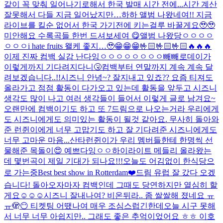
같이 꼭 맞춰 일어나기로해서 한국 발매 시간 전에...
시간 계산
잘못해서 다들 지금 일어났지만…하하 앨범 나왔네여!! 지금
라이브를 킬순 없어서 한국 가기전에 키는걸루 바꿀게요🥹🥹
미안해요 수록곡들 한번 드셔보세여 😋
앨범 나왔당ㅇㅇㅇㅇ
ㅇㅇㅇ
i hate fruits 왤케 좋지…🥹
😁😁😁🤟🏻🤟🏻🤟🏻🔥🔥🔥
이제 진짜 컴백 실감 난다잉ㅇㅇㅇㅇㅇㅇㅇㅇ
빼빼로데이가
이렇게까지 기다려지다니🤧
컴백부터 연말까지 계속 계속 달
려보겠습니다..!!
시즈니 안녕~? 잘지내고 있죠?? 요즘 티져도
올라가고 점점 활동이 다가오고 있는데 활동을 앞두고 시즈니
생각도 많이 나고 여러 생각들이 들어서 이렇게 글로 남겨요~
오랜만에 컴백이기도 하고 또 7드림으로 나오는거라 우리에게
도 시즈니에게도 의미있는 활동이 될것 같아요. 무사히 돌아와
준 런쥔이에게 너무 고맙기도 하고 잘 기다려준 시즈니에게도
너무 고마운 마음...
산타런쥔이가 우리 멤버들한테 한명씩 선
물해준 목돌이😍 예쁘다잉ㅇㅇ
하이라이트 메들리 올라왔는
데 몇번곡이 제일 기대가 되나요!!!
오늘도 어김없이 한식당으
로 가는중
Best best show in Rotterdam❤️
드림 유럽 잘 갔다 오겠
습니다! 돌아오자마자 컴백인데 그때도 당연하지만 열심히 할
게요☺️☺️☺️
시즈니 잘내나여? 비온뒤라.. 좀 쌀쌀해 졌네요 ㅠ
ㅠ
🫣😶 티켓팅 어땠나여 매우 조심스럽긴한데
오늘 시구 못해
서 너무 너무 아쉽지만.. 그래도 좋은 추억이었어요 ㅎㅎ 이호