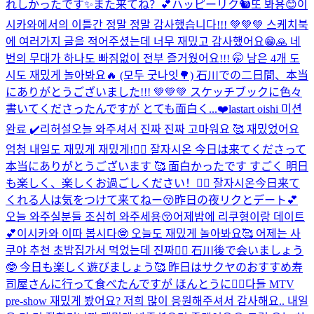
れしかったです✨また来てね？💕
ハッピーリク🐿또 봐용😊
이
시카와에서의 이틀간 정말 정말 감사했습니다!!! 💚💚💚 스케치북
에 여러가지 글을 적어주셨는데 너무 재밌고 감사했어요😁🙏 네
번의 무대가 하나도 빠짐없이 전부 즐거웠어요!!! 🤭 남은 4개 도
시도 재밌게 놀아봐요🔥 (모두 굿나잇🌳) 石川での二日間、本当
にありがとうございました!!! 💚💚💚 スケッチブックに色々
書いてくださったんですが とても面白く...
❤️
lastart oishi 미션
완료 ✔️
리허설
오늘 와주셔서 진짜 진짜 고마워요 🥰 재밌었어요
엄청 내일도 재밌게 재밌게!👍🏻 잘자시온 今日は来てくださって
本当にありがとうございます 🥰 面白かったです すごく 明日
も楽しく、楽しくお過ごしください！👍🏻 잘자시온
今日来て
くれる人は気をつけて来てねー😚昨日の夜リクとデート💕
오늘 와주실분들 조심히 와주세용😚어제밤에 리쿠형이랑 데이트
💕
이시카와 이따 봅시다🤓 오늘도 재밌게 놀아봐요🥰 어제는 사
쿠야 추천 초밥집가서 먹었는데 진짜👍🏻 石川後で会いましょう
🤓 今日も楽しく遊びましょう🥰 昨日はサクヤのおすすめ寿
司屋さんに行って食べたんですが ほんとうに👍🏻
다들 MTV
pre-show 재밌게 봤어요? 저희 많이 응원해주셔서 감사해요.. 내일