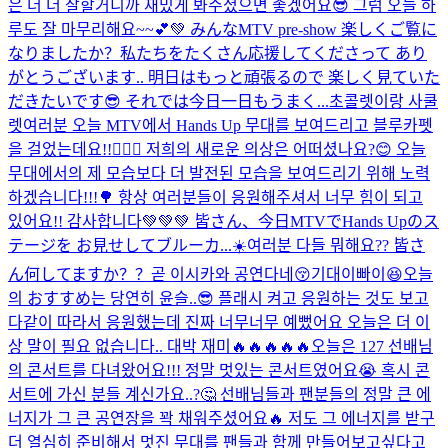
은 더 더 잘할거니까 재밌게 봐주셨으면 좋겠어요😎 그럼 오늘 하
루도 잘 마무리해요~~💕💚 みんなMTV pre-show 楽しくご覧に
なりましたか？私たちをたくさん応援してくださって あり
がとうございます.. 明日はもっと頑張るので 楽しく見ていた
だきたいです😎 それでは今日一日もうまく...
초콜렛이랑 사쿨
렛
여러분 오늘 MTV에서 Hands Up 무대를 보여드리고 블루카펫
을 걸었는데요!!🙋🏻‍♂️ 저희의 새로운 의상은 어떠셨나요?😊 오늘
무대에서의 제 모습보다 더 발전된 모습을 보여드리기 위해 노력
하겠습니다!!!🌳 항상 여러분들이 응원해주셔서 너무 힘이 되고
있어요!! 감사합니다💚💚💚 皆さん、今日MTVでHands Upのス
テージを お見せしてブルーカ...
☀️여러분 다들 뭐해요?? 皆さ
ん何してますか？？
곧 이시카와 공연다네😚기대이빠이😆
오늘
의 おすすめ는 당연히 윤슬..😎 플래시 켜고 응원하는 것도 보고
다같이 따라서 응원했는데 진짜 너무너무 예뻤어요 오늘은 더 이
상 말이 필요 없습니다.. 대박 재미🔥🔥🔥🔥🔥
오늘은 127 선배님
의 콘서트를 다녀왔어요!!! 정말 멋있는 콘서트였어요😭 혹시 콘
서트에 가신 분들 계신가요..?🤔 선배님들과 팬분들의 정말 큰 에
너지가 그 큰 공연장을 꽉 채워주셨어요🔥 저도 그 에너지를 받구
더 열심히 준비해서 멋진 무대를 팬들과 함께 만들어보고싶다고