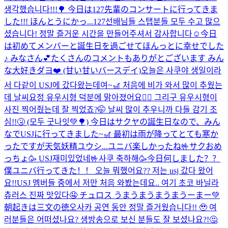
생각했습니다!!!🌳 今日は127先輩のコンサートに行ってきま
した!!! ほんとうにかっ...
127선배님들 스탭분들 모두 수고 많으
셨습니다! 정말 즐거운 시간을 만들어주셔서 감사합니다☺️
今日
は初めてメンバーと誕生日を過ごせてほんっとに幸せでした
♪ みなさん💕たくさんのコメントもありがとございます みん
な大好きダヨ❤️ (甘い甘いバースデイ)
오늘은 사쿠야 생일이라
서 다같이 USJ에 갔다왔는데여~🎢 처음에 비가 와서 많이 추웠는
데 날씨요정 유우시형 덕분에 맑아졌어요🧚‍♂️ 그리구 유우시형이
사진 찍어줬는데 잘 찍었죠?🤭 날씨 많이 추우니까 다들 감기 조
심!!🤧 (모두 굿나잇💚🌳) 今日はサクヤの誕生日なので、みん
なでUSJに行ってきました~🎢 最初は雨が降ってとても寒か
ったですが天気妖精ユウシ...
ユニバ楽しかったね🤟サクおめ
っちょ🥳 USJ재미있었네🤟사쿠 축하해🥳
今日何しました？？
僕ユニバ行ってきた！！ 오늘 뭐했어요?? 저는 usj 갔다 왔어
요!!
USJ 멤버들 중에서 저만 처음 와봤는데요.. 여기 초코 바닐라
츄러스 진짜 맛있다🤤 チュロス うまうまうまうまうーまー💚
朝起きは三文の徳
오사카 공연 동안 정말 즐거웠습니다!! 🥹 여
러분들은 어떠셨나요? 생방송으로 보신 분들도 잘 보셨나요?!🤔