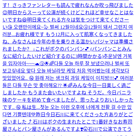
す！さっきファンレターも読んで疲れなんか吹っ飛びました
😉明日からスーって公演が続くけどこれほど幸せなことはな
いですね😆明日来てくれる方々は気をつけて来てくださー
い😘 오랜만이에요~🦭 벌써 12월이네요🤧12월이 돼서 그런지 여
러분...
お疲れ様です もう12月に入って肌寒くなってきました
ね、みなさんは今年の冬を乗りきる温かいパジャマは準備さ
れましたか？ ↓これがボクのパンパン💕 (パンパンことみん
なに紹介したいけど紹介するのに3時間かかる)
추운날엔 거북
을 입자아아~~~🐢🤧
🌟🌈다들 오늘 하루 잘 보냈으려나 벌써 또
보고싶네요 맞다 오늘 바닐라맛 케잌 처음 먹어봤는데 생각보다
맛있었어요.. 🤤 원래 저는 생크림 과일 케잌이 이치방!!!💕 여러분
들은 다들 무슨 맛 좋아해요?? 🌟🌈みんな今日一日楽しく過ご
しましたか もうまた会いたいですよね そうだ。今日バニラ
味のケーキを初めて食べましたが、思ったよりおいしかった
です.. 🤤 私は生...
첫눈 오는 이런 오후에 너에게 전활 걸 수만 있
다면 기쁠텐데💚
昨日今日石川に来てくださった方ありがとご
ざいました⤴︎ 石川はボクの生まれたとこで1番好きなお寿司
屋さんとパン屋さんがあるんですよ❣️🤫石川で公演できてう