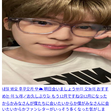
내일 봐요 후쿠오카 💚🌥️ 明日会いましょう🫶🏻 오늘의 おすす
め는 이 노래🪄
お久しぶり🦭 もう12月ですね🤧12月になった
からかみなさんが僕たちに会いたいからか僕がみなさんに会
いたいからかファンレターがいっそう多くなった気がしま