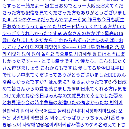
もずっと一緒だよー 誕生日おめでとうー
大阪公演来てくだ
さった方も配信を見てくださった方もありがとうございまし
た🙇 パンのケーキだったんですよー🥐🎂 昨日も今日も誕生
日おめでとうって言ってたりボード持ってくれてる方がいて
すっごくうれしかったです💓 みなさんのおかげで最高の16
歳になりました🎉だから これからもずっとオレのそばにお
ってな⤴︎💕
어제 진짜 재밌었어요~~~~ 너무너무 행복해요 🥹 우
리 이렇게 많이 많이 놀아요 앞으로도 사랑해💚 昨日は本当に楽
しかったです~~~~ とても幸せです 🥹 僕たち、こんなにたく
さん遊びましょう これからもですね 愛してる💚
今日は平日
で忙しい中来てくださってありがとうございました🙇🏻‍♂️みん
な楽しかったですか？ほんまに？ならよかったです🥳今日改
めて皆さんからの愛を感じました💚明日来てくれる方は気を
つけて来てね😚今日はみんなの笑顔見れて幸せでした😇あ
とお見送り会の時半魚猫の友達いた🐟🐈よかったな 번역이
잘안될거 같아서 한국어로도 올리겠습니다(걱정하지마요😘) 오
늘은 평일인데 바쁘신 중 와주...
やっぱりょうちゃんが1番ちゅ
き🥰 료야 사랑해🥰🥰🥰
이케이케남자
僕らのケミ名教えて下さ