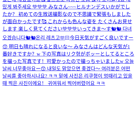
밌게 봐주세요 💚💚💚 みなさん~~~ヒルナンデスいかがでし
たか？ 初めての生放送撮影なので不思議で緊張もしました
が面白かったです🥰 これからも色んな姿を たくさんお見せ
します 楽しく見てください💚💚💚
いってきま〜す🐿🐿 다녀
오겠습니다🐿🐿
온리 레츠고🫶🏻
今日天気がすごく良いですー
😙 明日も晴れになると良いな〜 みなさんはどんな天気が1
番好きですか？w 下の写真はリク형がボッーとしてるところ
を撮った写真です！可愛かったので撮っちゃいましたw 오늘
날씨 너무좋아요ー😙 내일도 맑았으면 좋겠다〜 여러분은 어떤
날씨를 좋아하시나요? ㅋㅋ 밑에 사진은 리쿠형이 멍때리고 있을
때 찍은 사진이에요！ 귀여워서 찍어버렸어요 ㅋㅋ