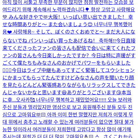
아직 많이 서툴고 부족한 부분이 많지만 점점 발전하는 모습을 보
여드리기 위해 계속해서 노력하겠습니다🌳 항상 고맙고 사랑해요
💚 みんな好きやで🫶
大阪！いっぱい思い出できました！ 幸
せな時間ありがと〜 また会いましょう😊 너무너무 행복했어
용❤️ 사랑해용~ そして、ぼくのさくおめでと〜 まだ大人にな
らないでね パンいっぱい買ったあげるね！ 축하해!!
今日直接
来てくださったファンの皆さんも配信で会いに来てくれたフ
ァンの皆さんも今日楽しかったですか？今日は特に声援がす
ごくて僕たちもみなさんのおかげでパワーをもらいました
🙇🏻‍♂️今日はライブ中継もあってすごく緊張してユウシヒョン
にかまってもらってたんですけどみなさんの声を聞いたり顔
を見たらどんどん緊張感ありながらもリラックスしてできた
んじゃないかなと思います😆ありがとうございます😘本当
に幸...
오사카🥰 너무너무 행복하고 재밌었어요!!!!! 오늘 보러와
주신 분들과 멀리있지만 영상으로 보고 응원해주신 분들 모두 진
심으로 고마워요🫶🏻 아까 이미 한번 말했지만 저희가 이렇게 무
대 위에서 춤추고 노래할 수 있는게 여러분들이 없으면 절대 불가
능한 일이라서 여러분들이 저희한테 고맙다고 항상 많이 얘기해
주시는데 저희가 더 더 더 많이 고마워요🤞🏻 스...
さくこれから