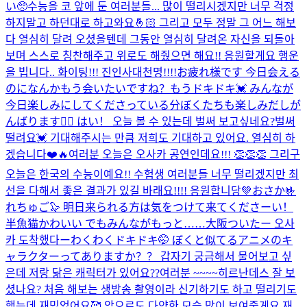
い🥺
수능을 코 앞에 둔 여러분들... 많이 떨리시겠지만 너무 걱정
하지말고 하던대로 하고와요🤞🏻 그리고 모두 정말 그 어느 해보
다 열심히 달려 오셨을텐데 그동안 열심히 달려온 자신을 되돌아
보며 스스로 칭찬해주고 위로도 해줬으면 해요!! 응원할게요 행운
을 빕니다.. 화이팅!!! 진인사대천명!!!!
お疲れ様です 今日会える
のになんかもう会いたいですね？もうドキドキ💓 みんなが
今日楽しみにしてくださっている分ぼくたちも楽しみだしが
んばります❤️‍🔥 はい！ 오늘 볼 수 있는데 벌써 보고싶네요?벌써
떨려요💓 기대해주시는 만큼 저희도 기대하고 있어요. 열심히 하
겠습니다❤️🔥
여러분 오늘은 오사카 공연인데요!!! 👏👏👏 그리구
오늘은 한국의 수능이예요!! 수험생 여러분들 너무 떨리겠지만 최
선을 다해서 좋은 결과가 있길 바래요!!!! 응원합니당💚
おさか🤟
れちゅご🦭 明日来られる方は気をつけて来てくださーい！
半魚猫かわいい でもみんながもっと……
大阪ついたー 오사
카 도착했다ー
わくわくドキドキ🤭 ぼくと似てるアニメのキ
ャラクターってありますか？？ 갑자기 궁금해서 물어보고 싶
은데 저랑 닮은 캐릭터가 있어요??
여러분 ~~~~히르난데스 잘 보
셨나요? 처음 해보는 생방송 촬영이라 신기하기도 하고 떨리기도
했는데 재밌었어요🥰 앞으로도 다양한 모습 많이 보여줄게요 재