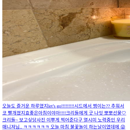
오늘도 즐거운 하루였지
let’s go!!!!!!!!!
시드에서 쩡이는?? 추워서
코 빨개졌지효
좋은아침이야아!!!!
크리들에게 굿 나잇 뽀뽀
선물🤍
크리들~ 보고싶당
사진 이뿌게 찍어준다구 열시미 노력중인 우리
매니져님.. ㅋㅋㅋㅋㅋㅋ 오늘 마침 불꽃놀이 하는날이였데에 😜