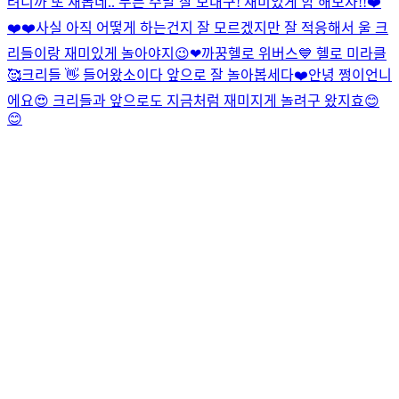
려니까 또 새롭네.. 무튼 주말 잘 보내구! 재미있게 함 해보자!!❤️
❤️❤️
사실 아직 어떻게 하는건지 잘 모르겠지만 잘 적응해서 울 크
리들이랑 재미있게 놀아야지😉❤
까꿍
헬로 위버스💙 헬로 미라클
🥰
크리들 👋 들어왔소이다 앞으로 잘 놀아봅세다❤️
안녕 쩡이언니
에요😍 크리들과 앞으로도 지금처럼 재미지게 놀려구 왔지효😊
😊