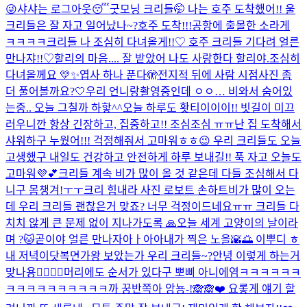
😜
샤샤는 로그아웃😴
굿모닝 크리들🤭 나는 호주 도착했어!! 울
크리들은 잘 자고 일어났나~?
호주 도착!!!
공항에 출몰한 소라게
ㅋㅋㅋㅋ
크리들 나 조심히 다녀올게!!♡ 호주 크리들 기다려 얼른
만나쟈!!♡
할리의 마음.... 잘 받았어 나도 사랑한다 할리야.
조심히
다녀올께요 💛✨
엽사 하나 푼다🫣
전지적 뒤에 사람 시점
사진 좀
더 풀어볼까요?🤍
우리 언니랑
촬영중인데 ㅇㅇ… 비와서 숨어있
는중.. 오늘 그칠까 하핳^^
오늘 하루도 홧티이이이!! 빗길이 미끄
러우니깐 항상 긴장하고, 집중하고!! 조심조심 ㅠㅠ
난 집 도착해서
샤워하구 누웠어!!! 걱정해줘서 고마워ㅎㅎ😉 우리 크리들도 오늘
고생했구 내일도 건강하고 안전하게 하루 보내길!! 푹 자고 오늘도
고마워💜💕
크리들 계속 비가 많이 올 것 같은데 다들 조심해서 다
니구 몸챙겨!ㅜㅜ
크리 힘내라 사진 로보트 손하트
비가 많이 오는
데 우리 크리들 괜찮은거 맞죠? 너무 걱정이드네요ㅠㅠ 크리들 다
치치 않게 큰 문제 없이 지나가도록 🙏
오늘 세계 고양이의 날이라
며 ?🐱
곧이야 얼른 만나자아ㅏ아아
내가 찍은 노을🌇🌅 이뿌디 ㅎ
내 저녁이닷
복면가왕 보았는가 우리 크리들~?
안녕 이렇게 하는거
맞나용👉🏻👈🏻
머리에도 순서가 있다구 뽀삐 아니에염
ㅋㅋㅋㅋㅋㅋ
ㅋㅋㅋㅋㅋㅋㅋㅋㅋㅋ
까 꿍
반쪽아 앙뇽-!🙈🙈❤️ 요롷게 얘기 할