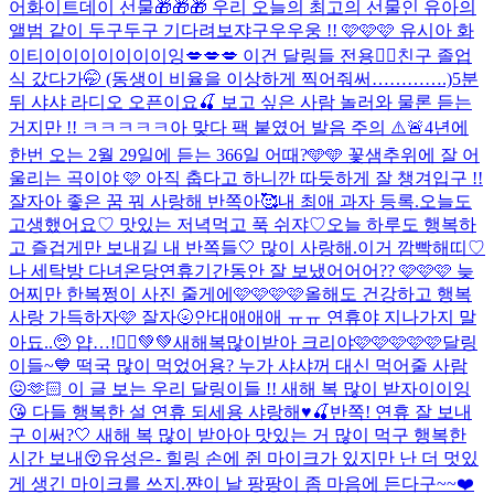
어
화이트데이 선물🎁🎁🎁 우리 오늘의 최고의 선물인 유아의
앨범 같이 두구두구 기다려보쟈구우우웅 !! 🩷🩷🩷 유시아 화
이티이이이이이이이잉
💋💋💋 이건 달링들 전용❤️‍🔥
친구 졸업
식 갔다가🤭 (동생이 비율을 이상하게 찍어줘써………….)
5분
뒤 샤샤 라디오 오픈이요🍒 보고 싶은 사람 놀러와 물론 듣는
거지만 !! ㅋㅋㅋㅋㅋ아 맞다 팩 붙였어 발음 주의 ⚠️🚨
4년에
한번 오는 2월 29일에 듣는 366일 어때?🩵🩵 꽃샘추위에 잘 어
울리는 곡이야 🩷 아직 춥다고 하니깐 따듯하게 잘 챙겨입구 !!
잘자아 좋은 꿈 꿔 사랑해 반쪽아🥰
내 최애 과자 등록.
오늘도
고생했어요♡ 맛있는 저녁먹고 푹 쉬쟈♡
오늘 하루도 행복하
고 즐겁게만 보내길 내 반쪽들🤍 많이 사랑해.
이거 깜빡해띠♡
나 세탁방 다녀온당
연휴기간동안 잘 보냈어어어?? 🩷🩷🩷 늦
어찌만 한복쩡이 사진 줄게에🩷🩷🩷🩷
올해도 건강하고 행복
사랑 가득하자🩷 잘자🌝
안대애애애 ㅠㅠ 연휴야 지나가지 말
아됴..🥺 얍…!🧚‍♀️💚💚
새해복많이받아 크리야🩷🩷🩷🩷🩷
달링
이들~💙 떡국 많이 먹었어용? 누가 샤샤꺼 대신 먹어줄 사람
😖🫶🏻 이 글 보는 우리 달링이들 !! 새해 복 많이 받자이이잉
😘 다들 행복한 설 연휴 되세용 샤랑해♥️🍒
반쪽! 연휴 잘 보내
구 이써?🤍 새해 복 많이 받아아 맛있는 거 많이 먹구 행복한
시간 보내😚
유성은- 힐링 손에 쥔 마이크가 있지만 난 더 멋있
게 생긴 마이크를 쓰지.
쨘
이 날 팡팡이 좀 마음에 든다구~~❤️