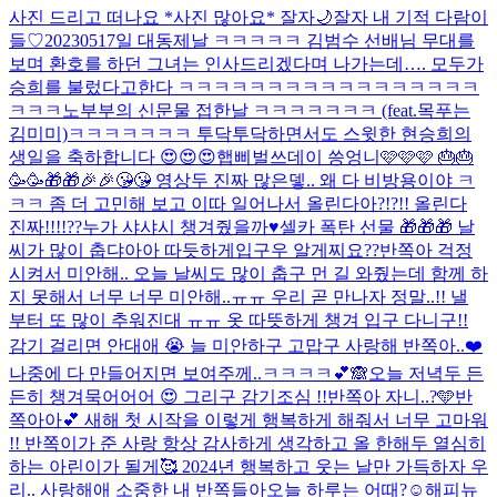
사진 드리고 떠나요 *사진 많아요* 잘자🌙
잘자 내 기적 다람이
들♡
20230517일 대동제날 ㅋㅋㅋㅋㅋ 김범수 선배님 무대를
보며 환호를 하던 그녀는 인사드리겠다며 나가는데…. 모두가
승희를 불렀다고한다 ㅋㅋㅋㅋㅋㅋㅋㅋㅋㅋㅋㅋㅋㅋㅋㅋㅋ
ㅋㅋㅋ
노부부의 신문물 접한날 ㅋㅋㅋㅋㅋㅋㅋ (feat.목푸는
김미미)
ㅋㅋㅋㅋㅋㅋㅋ 투닥투닥하면서도 스윗한 현승희의
생일을 축하합니다 😍😍😍
햅삐벌쓰데이 씅엉니🩷🩷🩷 🎂🎂
🥳🥳🎁🎁🎉🎉😘😘 영상두 진짜 많은뎋.. 왜 다 비방용이야 ㅋ
ㅋㅋ 좀 더 고민해 보고 이따 일어나서 올린다아?!?!! 올린다
진짜!!!!??
누가 샤샤시 챙겨줬을까♥️
셀카 폭탄 선물 🎁🎁🎁 날
씨가 많이 춥댜아아 따듯하게입구우 알게찌요??
반쪽아 걱정
시켜서 미안해.. 오늘 날씨도 많이 춥구 먼 길 와줬는데 함께 하
지 못해서 너무 너무 미안해..ㅠㅠ 우리 곧 만나자 정말..!! 낼
부터 또 많이 추워진대 ㅠㅠ 옷 따뜻하게 챙겨 입구 다니구!!
감기 걸리면 안대애 😭 늘 미안하구 고맙구 사랑해 반쪽아..❤️
나중에 다 만들어지면 보여주께..ㅋㅋㅋㅋ💕🙈
오늘 저녁두 든
든히 챙겨묵어어어 😍 그리구 감기조심 !!
반쪽아 자니..?🩵
반
쪽아아💕 새해 첫 시작을 이렇게 행복하게 해줘서 너무 고마워
!! 반쪽이가 준 사랑 항상 감사하게 생각하고 올 한해두 열심히
하는 아린이가 될게🥰 2024년 행복하고 웃는 날만 가득하자 우
리.. 사랑해애 소중한 내 반쪽들아
오늘 하루는 어때?☺️
해피뉴