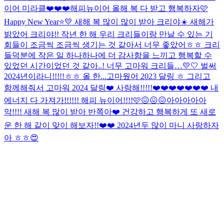
이어 미라클❤️❤️❤️
해피뉴이어 올해 복 다 받고 행복하자🩷
Happy New Year⭐️💛 새해 복 많이 많이 받아 크리야☀️ 새해가
밝았어 크리야!! 작년 한 해 우리 크리들이랑 만날 수 있는 기
회들이 조금씩 조금씩 생기는 것 같아서 너무 좋았어ㅎㅎ 크리
들덕분에 작은 일 하나하나에 더 감사함을 느끼고 행복할 수
있었던 시간이었던 것 같아..! 너무 고마워 크리들…💛🤍 벌써
2024년이라니!!!!!ㅎㅎ 올 한...
고마웠어 2023 달링 ㅎ 그리고
함께해줘서 고마워 2024 달링❤️ 사랑해!!!!!❤️❤️❤️❤️❤️❤️❤️ 내
에너지 다 가져가!!!!!! 해피 뉴이어!!!!🩷😖😖😖
아아아아아
악!!!! 새해 복 많이 받아 반쪽아❤️ 건강하고 행복하게 또 새로
운 한 해 같이 맞이 해보자!!❤️❤️ 2024년두 많이 마니 사랑하자
아 ㅎㅎ😍