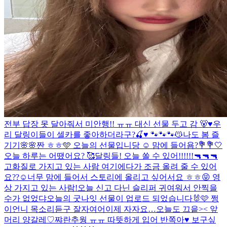
전부 답장 못 달아줘서 미안행!! ㅠㅠ 대신 선물 두고 감 🐻♥️
우
리 달링이들이 셀카를 좋아하더라구?🍒♥️ 🐾🐾🐾😽
나도 봄 즐
기기🌸🌸
짠 ㅎㅎ🩵 오늘의 선물입니당 ☺️ 맘에 들어욤?💐
💐🤍
오늘 하루는 어땠어요? 🥰
달링들! 오늘 쏠 수 있어!!!!!!🔫🔫🔫
고화질로 가지고 있는 사람 여기에다가 조금 올려 줄 수 있어
요??☺️너무 맘에 들어서 스토리에 올리고 싶어서요 ㅎㅎ😝 영
상 가지고 있는 사람!
오늘 신고 다닌 슬리퍼 귀여워서 안찍을
수가 없었댜
오늘의 굿나잇 선물이 업로드 되었습니다🐰🩷 쩡
이언니 목소리듣구 잘자여어
이제 자자요…
오늘도 끄읕>< 앞
머리 양갈레♡
쨔란
추웡 ㅠㅠ 따뜻하게 입어 반쪽아♥️ 보구싶