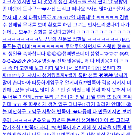
이크가 있지만 난 더 멋있게 생긴 마이크를 쓰지.
쨘
이 날 팡팡이
좀 마음에 든다구~~❤️
사진 드리고 떠나요 *사진 많아요* 잘자🌙
잘자 내 기적 다람이들♡
20230517일 대동제날 ㅋㅋㅋㅋㅋ 김범
수 선배님 무대를 보며 환호를 하던 그녀는 인사드리겠다며 나가
는데…. 모두가 승희를 불렀다고한다 ㅋㅋㅋㅋㅋㅋㅋㅋㅋㅋㅋㅋ
ㅋㅋㅋㅋㅋㅋㅋㅋ
노부부의 신문물 접한날 ㅋㅋㅋㅋㅋㅋㅋ (feat.
목푸는 김미미)
ㅋㅋㅋㅋㅋㅋㅋ 투닥투닥하면서도 스윗한 현승희
의 생일을 축하합니다 😍😍😍
햅삐벌쓰데이 씅엉니🩷🩷🩷 🎂🎂
🥳🥳🎁🎁🎉🎉😘😘 영상두 진짜 많은뎋.. 왜 다 비방용이야 ㅋㅋ
ㅋ 좀 더 고민해 보고 이따 일어나서 올린다아?!?!! 올린다 진
짜!!!!??
누가 샤샤시 챙겨줬을까♥️
셀카 폭탄 선물 🎁🎁🎁 날씨가
많이 춥댜아아 따듯하게입구우 알게찌요??
반쪽아 걱정 시켜서 미
안해.. 오늘 날씨도 많이 춥구 먼 길 와줬는데 함께 하지 못해서 너
무 너무 미안해..ㅠㅠ 우리 곧 만나자 정말..!! 낼 부터 또 많이 추워
진대 ㅠㅠ 옷 따뜻하게 챙겨 입구 다니구!! 감기 걸리면 안대애 😭
늘 미안하구 고맙구 사랑해 반쪽아..❤️
나중에 다 만들어지면 보여
주께..ㅋㅋㅋㅋ💕🙈
오늘 저녁두 든든히 챙겨묵어어어 😍 그리구
감기조심 !!
반쪽아 자니..?🩵
반쪽아아💕 새해 첫 시작을 이렇게 행
복하게 해줘서 너무 고마워 !! 반쪽이가 준 사랑 항상 감사하게 생