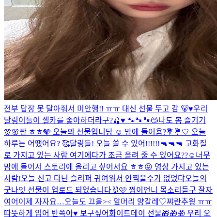
전부 답장 못 달아줘서 미안행!! ㅠㅠ 대신 선물 두고 감 🐻♥️
우리
달링이들이 셀카를 좋아하더라구?🍒♥️ 🐾🐾🐾😽
나도 봄 즐기기
🌸🌸
짠 ㅎㅎ🩵 오늘의 선물입니당 ☺️ 맘에 들어욤?💐
💐🤍 오늘
하루는 어땠어요? 🥰
달링들! 오늘 쏠 수 있어!!!!!!🔫🔫🔫 고화질
로 가지고 있는 사람 여기에다가 조금 올려 줄 수 있어요??☺️너무
맘에 들어서 스토리에 올리고 싶어서요 ㅎㅎ😝 영상 가지고 있는
사람!
오늘 신고 다닌 슬리퍼 귀여워서 안찍을수가 없었댜
오늘의
굿나잇 선물이 업로드 되었습니다🐰🩷 쩡이언니 목소리듣구 잘자
여어
이제 자자요…
오늘도 끄읕>< 앞머리 양갈레♡
쨔란
추웡 ㅠㅠ
따뜻하게 입어 반쪽아♥️ 보구싶어
화이트데이 선물🎁🎁🎁 우리 오