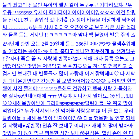
늘의 최고의 선물인 유아의 앨범 같이 두구두구 기다려보쟈구우
우웅 !! 🩷🩷🩷 유시아 화이티이이이이이이이잉
💋💋💋 이건 달링
들 전용❤️‍🔥
친구 졸업식 갔다가🤭 (동생이 비율을 이상하게 찍어줘
써………….)
5분 뒤 샤샤 라디오 오픈이요🍒 보고 싶은 사람 놀러
와 물론 듣는 거지만 !! ㅋㅋㅋㅋㅋ아 맞다 팩 붙였어 발음 주의 ⚠️
🚨
4년에 한번 오는 2월 29일에 듣는 366일 어때?🩵🩵 꽃샘추위에
잘 어울리는 곡이야 🩷 아직 춥다고 하니깐 따듯하게 잘 챙겨입구
!!
잘자아 좋은 꿈 꿔 사랑해 반쪽아🥰
내 최애 과자 등록.
오늘도 고
생했어요♡ 맛있는 저녁먹고 푹 쉬쟈♡
오늘 하루도 행복하고 즐
겁게만 보내길 내 반쪽들🤍 많이 사랑해.
이거 깜빡해띠♡ 나 세탁
방 다녀온당
연휴기간동안 잘 보냈어어어?? 🩷🩷🩷 늦어찌만 한복
쩡이 사진 줄게에🩷🩷🩷🩷
올해도 건강하고 행복 사랑 가득하자
🩷 잘자🌝
안대애애애 ㅠㅠ 연휴야 지나가지 말아됴..🥺 얍…!🧚‍♀️
💚💚
새해복많이받아 크리야🩷🩷🩷🩷🩷
달링이들~💙 떡국 많이
먹었어용? 누가 샤샤꺼 대신 먹어줄 사람😖🫶🏻 이 글 보는 우리
달링이들 !! 새해 복 많이 받자이이잉😘 다들 행복한 설 연휴 되세
용 샤랑해♥️🍒
반쪽! 연휴 잘 보내구 이써?🤍 새해 복 많이 받아아
맛있는 거 많이 먹구 행복한 시간 보내😚
유성은- 힐링 손에 쥔 마