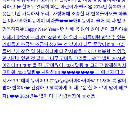
각하고 올 한해두 열심히 하는 아린이가 될게🥰 2024년 행복하고
웃는 날만 가득하자 우리.. 사랑해애 소중한 내 반쪽들아
오늘 하루
는 어때?☺️
해피뉴이어 미라클❤️❤️❤️
해피뉴이어 올해 복 다 받고
행복하자🩷
Happy New Year⭐️💛 새해 복 많이 많이 받아 크리야☀️
새해가 밝았어 크리야!! 작년 한 해 우리 크리들이랑 만날 수 있는
기회들이 조금씩 조금씩 생기는 것 같아서 너무 좋았어ㅎㅎ 크리
들덕분에 작은 일 하나하나에 더 감사함을 느끼고 행복할 수 있었
던 시간이었던 것 같아..! 너무 고마워 크리들…💛🤍 벌써 2024년
이라니!!!!!ㅎㅎ 올 한...
고마웠어 2023 달링 ㅎ 그리고 함께해줘서
고마워 2024 달링❤️ 사랑해!!!!!❤️❤️❤️❤️❤️❤️❤️ 내 에너지 다 가
져가!!!!!! 해피 뉴이어!!!!🩷😖😖😖
아아아아아악!!!! 새해 복 많이
받아 반쪽아❤️ 건강하고 행복하게 또 새로운 한 해 같이 맞이 해보
자!!❤️❤️ 2024년두 많이 마니 사랑하자아 ㅎㅎ😍