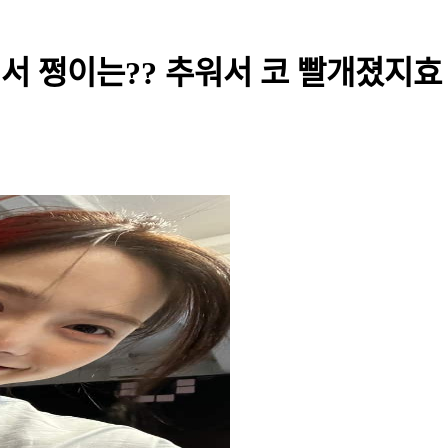
서 쩡이는?? 추워서 코 빨개졌지효 - 