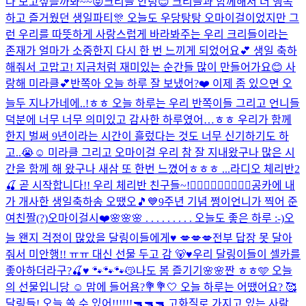
나 보고싶을까봐~~😝
크리들 안녕😊 크리들과 함께해서 더 행복
하고 즐거웠던 생일파티🎊 오늘도 우당탕탕 오마이걸이었지만 그
런 우리를 따뜻하게 사랑스럽게 바라봐주는 우리 크리들이라는
존재가 얼마가 소중한지 다시 한 번 느끼게 되었어요💕 생일 축하
해줘서 고맙고! 지금처럼 재미있는 순간들 많이 만들어가요😊 사
랑해 미라클💕
반쪽아 오늘 하루 잘 보냈어?❤️ 이제 좀 있으면 오
늘두 지나가네에..!ㅎㅎ 오늘 하루는 우리 반쪽이들 그리고 언니들
덕분에 너무 너무 의미있고 감사한 하루였어…ㅎㅎ 우리가 함께
한지 벌써 9년이라는 시간이 흘렀다는 것도 너무 신기하기도 하
고..😭☺️ 미라클 그리고 오마이걸 우리 참 잘 지내왔구나 많은 시
간을 함께 해 왔구나 새삼 또 한번 느꼈어ㅎㅎㅎ ...
라디오 체리반2
🍒 곧 시작합니다!! 우리 체리반 친구들~!🙋🏻‍♀️🙋🏻‍♀️🙋🏻‍♀️
공카에 내
가 개사한 생일축하송 오땠오🎵💙
9주년 기념 쩡이언니가 찍어 준
여친짤(?)
오마이걸시❤️
🌸🌸🌸 . . . . . . . . . 오늘도 좋은 하루 :-)
오
늘 왠지 걱정이 많았을 달링이들에게♥️ 💋💋💋
전부 답장 못 달아
줘서 미안행!! ㅠㅠ 대신 선물 두고 감 🐻♥️
우리 달링이들이 셀카를
좋아하더라구?🍒♥️ 🐾🐾🐾😽
나도 봄 즐기기🌸🌸
짠 ㅎㅎ🩵 오늘
의 선물입니당 ☺️ 맘에 들어욤?💐
💐🤍 오늘 하루는 어땠어요? 🥰
달링들! 오늘 쏠 수 있어!!!!!!🔫🔫🔫 고화질로 가지고 있는 사람