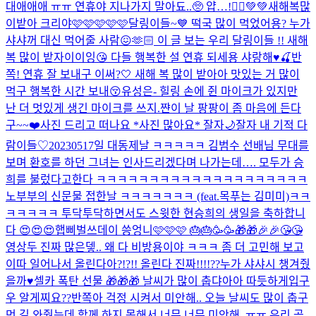
대애애애 ㅠㅠ 연휴야 지나가지 말아됴..🥺 얍…!🧚‍♀️💚💚
새해복많
이받아 크리야🩷🩷🩷🩷🩷
달링이들~💙 떡국 많이 먹었어용? 누가
샤샤꺼 대신 먹어줄 사람😖🫶🏻 이 글 보는 우리 달링이들 !! 새해
복 많이 받자이이잉😘 다들 행복한 설 연휴 되세용 샤랑해♥️🍒
반
쪽! 연휴 잘 보내구 이써?🤍 새해 복 많이 받아아 맛있는 거 많이
먹구 행복한 시간 보내😚
유성은- 힐링 손에 쥔 마이크가 있지만
난 더 멋있게 생긴 마이크를 쓰지.
쨘
이 날 팡팡이 좀 마음에 든다
구~~❤️
사진 드리고 떠나요 *사진 많아요* 잘자🌙
잘자 내 기적 다
람이들♡
20230517일 대동제날 ㅋㅋㅋㅋㅋ 김범수 선배님 무대를
보며 환호를 하던 그녀는 인사드리겠다며 나가는데…. 모두가 승
희를 불렀다고한다 ㅋㅋㅋㅋㅋㅋㅋㅋㅋㅋㅋㅋㅋㅋㅋㅋㅋㅋㅋㅋ
노부부의 신문물 접한날 ㅋㅋㅋㅋㅋㅋㅋ (feat.목푸는 김미미)
ㅋㅋ
ㅋㅋㅋㅋㅋ 투닥투닥하면서도 스윗한 현승희의 생일을 축하합니
다 😍😍😍
햅삐벌쓰데이 씅엉니🩷🩷🩷 🎂🎂🥳🥳🎁🎁🎉🎉😘😘
영상두 진짜 많은뎋.. 왜 다 비방용이야 ㅋㅋㅋ 좀 더 고민해 보고
이따 일어나서 올린다아?!?!! 올린다 진짜!!!!??
누가 샤샤시 챙겨줬
을까♥️
셀카 폭탄 선물 🎁🎁🎁 날씨가 많이 춥댜아아 따듯하게입구
우 알게찌요??
반쪽아 걱정 시켜서 미안해.. 오늘 날씨도 많이 춥구
먼 길 와줬는데 함께 하지 못해서 너무 너무 미안해..ㅠㅠ 우리 곧