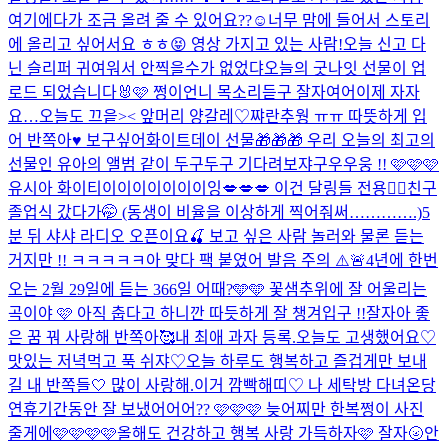
여기에다가 조금 올려 줄 수 있어요??☺️너무 맘에 들어서 스토리
에 올리고 싶어서요 ㅎㅎ😝 영상 가지고 있는 사람!
오늘 신고 다
닌 슬리퍼 귀여워서 안찍을수가 없었댜
오늘의 굿나잇 선물이 업
로드 되었습니다🐰🩷 쩡이언니 목소리듣구 잘자여어
이제 자자
요…
오늘도 끄읕>< 앞머리 양갈레♡
쨔란
추웡 ㅠㅠ 따뜻하게 입
어 반쪽아♥️ 보구싶어
화이트데이 선물🎁🎁🎁 우리 오늘의 최고의
선물인 유아의 앨범 같이 두구두구 기다려보쟈구우우웅 !! 🩷🩷🩷
유시아 화이티이이이이이이이잉
💋💋💋 이건 달링들 전용❤️‍🔥
친구
졸업식 갔다가🤭 (동생이 비율을 이상하게 찍어줘써………….)
5
분 뒤 샤샤 라디오 오픈이요🍒 보고 싶은 사람 놀러와 물론 듣는
거지만 !! ㅋㅋㅋㅋㅋ아 맞다 팩 붙였어 발음 주의 ⚠️🚨
4년에 한번
오는 2월 29일에 듣는 366일 어때?🩵🩵 꽃샘추위에 잘 어울리는
곡이야 🩷 아직 춥다고 하니깐 따듯하게 잘 챙겨입구 !!
잘자아 좋
은 꿈 꿔 사랑해 반쪽아🥰
내 최애 과자 등록.
오늘도 고생했어요♡
맛있는 저녁먹고 푹 쉬쟈♡
오늘 하루도 행복하고 즐겁게만 보내
길 내 반쪽들🤍 많이 사랑해.
이거 깜빡해띠♡ 나 세탁방 다녀온당
연휴기간동안 잘 보냈어어어?? 🩷🩷🩷 늦어찌만 한복쩡이 사진
줄게에🩷🩷🩷🩷
올해도 건강하고 행복 사랑 가득하자🩷 잘자🌝
안