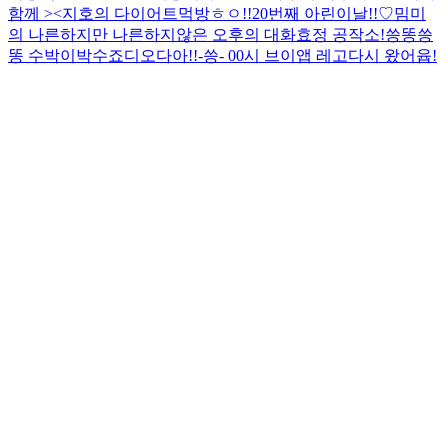
함께 ><
지호의 다이어트먹방
ㅎㅇ!!
20번째 아린이날!!♡
밈미
의 나른하지만 나른하지않은 오후의 대화
효정 공작소!
씅똥씅
똥 수박이박수
죠디오다아!!
-씅- 00시 브이앱 레고
다시 왔어윱!