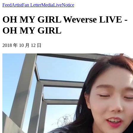
Feed
Artist
Fan Letter
Media
Live
Notice
OH MY GIRL Weverse LIVE -
OH MY GIRL
2018 年 10 月 12 日