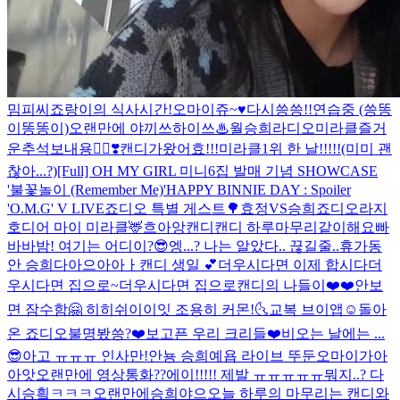
밈피씨
죠랑이의 식사시간!
오마이쥬~♥
다시씅씅!!
연습중 (씅똥
이똥똥이)
오랜만에 야끼쓰하이쓰♨
월승희라디오
미라클즐거
운추석보내용🙇‍♀️❣️
캔디가왔어효!!!
미라클1위 한 날!!!!!(미미 괜
찮아...?)
[Full] OH MY GIRL 미니6집 발매 기념 SHOWCASE
'불꽃놀이 (Remember Me)'
HAPPY BINNIE DAY : Spoiler
'O.M.G' V LIVE
죠디오 특별 게스트🌳
효정VS승희
죠디오라지
호
디어 마이 미라클🦌
흐아앙
캔디캔디 하루마무리같이해요
빠
바바밤! 여기는 어디이?😎
엥...? 나는 알았다.. 끊길줄..
휴가동
안 승희다아으아아ㅏ
캔디 생일 💕
더우시다면 이제 합시다
더
우시다면 집으로~
더우시다면 집으로
캔디의 나들이❤️❤️
안보
면 잠수함🤗 히히
쉬이이잇 조용히 커몬!🌜
교복 브이앱☺️
돌아
온 죠디오
불명봤씅?
❤️보고픈 우리 크리들❤️
비오는 날에는 ...
😎
아고 ㅠㅠㅠ 인사만!
안뇽 승희예욥 라이브 뚜둔
오마이가아
아앗
오랜만에 영상통화??
에이!!!!! 제발 ㅠㅠㅠㅠㅠ
뭐지..? 다
시승힄ㅋㅋㅋ
오랜만에승희야으
오늘 하루의 마무리는 캔디와