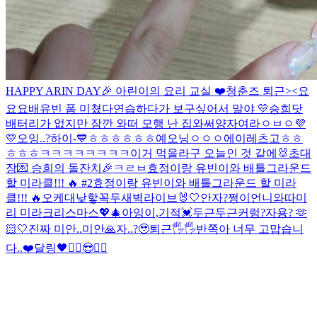
HAPPY ARIN DAY🎉 아린이의 요리 교실 ❤️
청춘즈 퇴근><
요
요요
배유빈 폼 미쳤다
연습하다가 보구싶어서 말야
💛
승희닷
배터리가 없지만 잠깐 와떠
모행 난 집와써
양자여라
ㅇㅂㅇ
💜
💛
오잉..?
하이-💙
ㅎㅎㅎㅎㅎㅎ
예오닝
ㅇㅇㅇ
에이
레츠고
ㅎㅎ
ㅎㅎㅎ
ㅋㅋㅋㅋㅋㅋㅋㅋ
이거 먹을라구
오늘인 것 같에🐰
초대
장💌 승희의 돌잔치🎉
ㅋㄹㅂ
효정이랑 유빈이와 배틀그라운드
할 미라클!!! 🔥 #2
효정이랑 유빈이와 배틀그라운드 할 미라
클!!! 🔥
오케
대낮
핳
꼭두새벽라이브
🐰🤍
안자?
쩡이언니와따
미
리 미라크리스마스💖🎄
아잉
이,기적
💓
두근두근
커렁
?
자용? 🫶
🏻
🤍
진짜 미안..
미안🙏
자..?🥹
퇴근🖐🖐
반쪽아 너무 고맙습니
다..❤️
달링🖤
✌🏻😎✌🏻