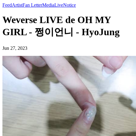
Feed
Artist
Fan Letter
Media
Live
Notice
Weverse LIVE de OH MY
GIRL - 쩡이언니 - HyoJung
Jun 27, 2023